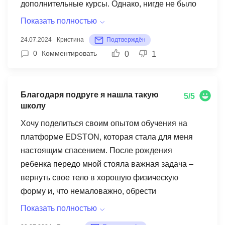
дополнительные курсы. Однако, нигде не было
четко указано, что этот период бесплатный и
Показать полностью
автоматически переходит в платную подписку. В
24.07.2024
Кристина
Подтверждён
результате, с моей карты списали 79 долларов!
0
Комментировать
0
1
Такая практика вводит пользователей в
заблуждение и является, на мой взгляд,
недобросовестной. Я убеждена, что компания
Благодаря подруге я нашла такую
5/5
EDSTON сознательно использует подобные
школу
схемы, рассчитывая на то, что не все
Хочу поделиться своим опытом обучения на
пользователи внимательно читают условия
платформе EDSTON, которая стала для меня
предоставления услуг. Я крайне разочарована
настоящим спасением. После рождения
таким отношением к клиентам и категорически
ребенка передо мной стояла важная задача –
не рекомендую платформу EDSTON. Прежде
вернуть свое тело в хорошую физическую
чем приобретать какие-либо курсы на этой
форму и, что немаловажно, обрести
платформе, я настоятельно советую тщательно
внутреннюю гармонию. Но, как это часто бывает
изучить все условия и обратить особое
Показать полностью
у молодых мам, походы в спортзал казались
внимание на информацию о пробных периодах