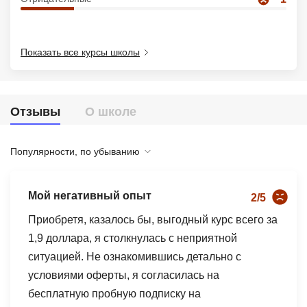
Иностранные языки
Soft Skills
Показать все курсы школы
ДПО
Детям
Отзывы
О школе
Акции и промокоды
Популярности, по убыванию
Рейтинг онлайн-школ
Мой негативный опыт
2/5
Приобретя, казалось бы, выгодный курс всего за
1,9 доллара, я столкнулась с неприятной
ситуацией. Не ознакомившись детально с
условиями оферты, я согласилась на
бесплатную пробную подписку на