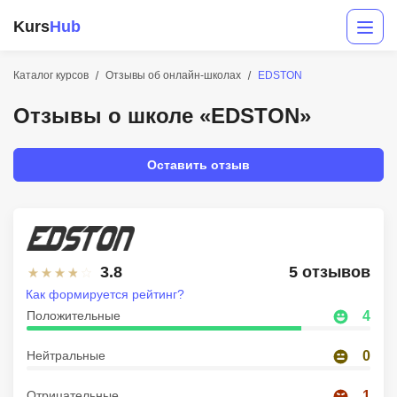
Kurs
Hub
Каталог курсов
Отзывы об онлайн-школах
EDSTON
Отзывы о школе «EDSTON»
Оставить отзыв
Разработка
3.8
5 отзывов
Маркетинг
Как формируется рейтинг?
Дизайн
Положительные
4
Аналитика
Нейтральные
0
Менеджмент
Отрицательные
1