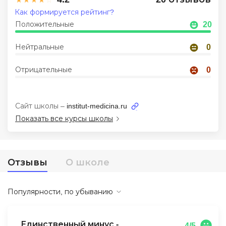
Как формируется рейтинг?
Иностранные языки
Положительные
20
Soft Skills
Нейтральные
0
ДПО
Отрицательные
0
Детям
Акции и промокоды
Сайт школы –
institut-medicina.ru
Рейтинг онлайн-школ
Показать все курсы школы
Отзывы
О школе
Популярности, по убыванию
Единственный минус -
4/5