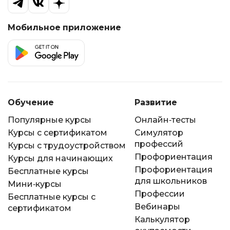
Отмечу также рациональное
распределение учебного времени между
Мобильное приложение
теоретическими основами и
практическими интерпретациями.
Диплом государственной академии уже
успешно прошел проверку в кадровой
системе крупного медицинского центра
Обучение
Развитие
при оформлении расширения
Популярные курсы
Онлайн-тесты
специальности. Рекомендую данный
Курсы с сертификатом
Симулятор
цикл как эффективный путь для
профессий
Курсы с трудоустройством
практикующих специалистов, желающих
Профориентация
Курсы для начинающих
получить новую квалификацию.
Профориентация
Бесплатные курсы
для школьников
Мини-курсы
Профессии
Бесплатные курсы с
Вебинары
сертификатом
Калькулятор