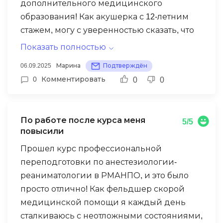
дополнительного медицинского
представлены на хорошем уровне.
образования! Как акушерка с 12-летним
Получил необходимые баллы НМО,
стажем, могу с уверенностью сказать, что
документы от Министерства образования
даже опытным специалистам этот курс
пришли в срок. Применяю полученные
Показать полностью
дает огромное количество новых знаний.
знания в своей практике, особенно в
06.09.2025
Марина
Подтверждён
Образовательная программа включает все
вопросах дифференциальной
0
Комментировать
0
0
современные аспекты ведения
диагностики неврологических и
беременности, родов и послеродового
психосоматических расстройств.
периода, а также новейшие технологии в
Рекомендую курс коллегам, но считаю,
По работе после курса меня
5/5
гинекологии. Особенно ценными были
что для полного погружения в
повысили
материалы по оказанию неотложной
специальность полезен и очный формат
Прошел курс профессиональной
помощи при осложнениях беременности
обучения с возможностью участия в
переподготовки по анестезиологии-
и родов. Научно-педагогический состав
клинических разборах.
реаниматологии в РМАНПО, и это было
кафедры – специалисты высочайшего
просто отлично! Как фельдшер скорой
уровня из ведущих перинатальных
медицинской помощи я каждый день
центров России. В условиях
сталкиваюсь с неотложными состояниями,
дистанционного обучения был обеспечен