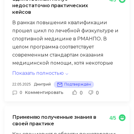
недостаточно практических
кейсов
В рамках повышения квалификации
прошел цикл по лечебной физкультуре и
спортивной медицине в РМАНПО. В
целом программа соответствует
современным стандартам оказания
медицинской помощи, хотя некоторые
технологии могли бы быть представлены
Показать полностью
более детально. Научно-педагогический
22.05.2025
Дмитрий
Подтверждён
состав кафедры демонстрирует высокий
0
Комментировать
0
0
профессионализм, лекции построены
логично. Дистанционный формат ДПО
удобен для практикующих врачей,
Применяю полученные знания в
4/5
позволяет получать образование без
своей практике
отрыва от работы в лечебном учреждении.