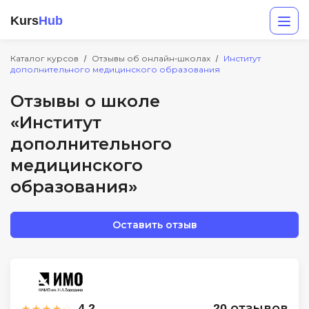
Kurs
Hub
Каталог курсов
Отзывы об онлайн-школах
Институт
дополнительного медицинского образования
Отзывы о школе
«Институт
дополнительного
медицинского
образования»
Разработка
Маркетинг
Оставить отзыв
Дизайн
Аналитика
Менеджмент
4.2
20 отзывов