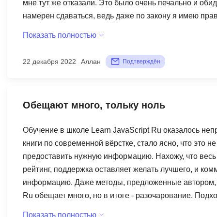
мне тут же отказали. Это было очень печально и обидн
намерен сдаваться, ведь даже по закону я имею прав
Показать полностью
22 декабря 2022
Аллан
Подтверждён
Обещают много, тольку ноль
Обучение в школе Learn JavaScript Ru оказалось неп
книги по современной вёрстке, стало ясно, что это н
предоставить нужную информацию. Нахожу, что весь
рейтинг, поддержка оставляет желать лучшего, и ко
информацию. Даже методы, предложенные автором, н
Ru обещает много, но в итоге - разочарование. Подхо
несколько версий JavaScript. По сравнению с другими
Показать полностью