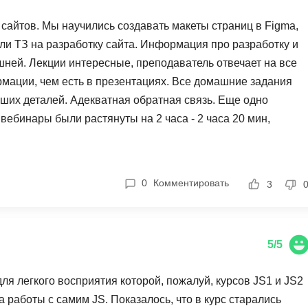
NestJS
Bootstrap
 сайтов. Мы научились создавать макеты страниц в Figma,
Nginx
Bash
ли ТЗ на разработку сайта. Информация про разработку и
Nuxt.js
Bubble
ей. Лекции интересные, преподаватель отвечает на все
NoSQL
рмации, чем есть в презентациях. Все домашние задания
0 ... 9
ших деталей. Адекватная обратная связь. Еще одно
У
1C программирование
вебинары были растянуты на 2 часа - 2 часа 20 мин,
Управление разр
скоренном режиме x1,5 (в нашем регионе речь быстрая,
1С Битрикс
Управление дро
бо!
1С Администрирование
О
0
Комментировать
3
P
ООП
PHP-разработка
5/5
я легкого восприятия которой, пожалуй, курсов JS1 и JS2
работы с самим JS. Показалось, что в курс старались