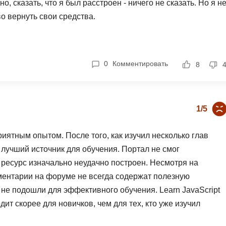
о, сказать, что я был расстроен - ничего не сказать. Но я н
Фреймворк Symf
о вернуть свои средства.
ASP.NET
Ansible
T
Arduino
TypeScript
0
Комментировать
8
Android Studio
Tilda
Active Directory
Terraform
Apache Airflow
Three.js
1/5
Asterisk
V
риятным опытом. После того, как изучил несколько глав
API
VR/AR-разработ
е лучший источник для обучения. Портал не смог
Р
VMware
 ресурс изначально неудачно построен. Несмотря на
мментарии на форуме не всегда содержат полезную
Разработка мобильных
Visual Studio Co
приложений
е подошли для эффективного обучения. Learn JavaScript
R
дит скорее для новичков, чем для тех, кто уже изучил
Разработка игр
Rust
 ресурсами, этот не великолепен, и я бы не советовал его.
Разработка игр на Unity