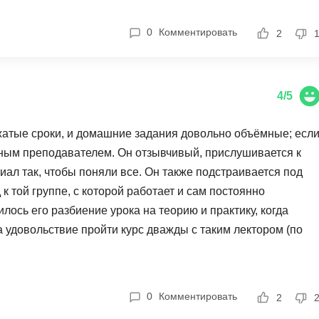
0
Комментировать
2
4/5
жатые сроки, и домашние задания довольно объёмные; есл
ичным преподавателем. Он отзывчивый, прислушивается к
ал так, чтобы поняли все. Он также подстраивается под
к той группе, с которой работает и сам постоянно
лось его разбиение урока на теорию и практику, когда
ла удовольствие пройти курс дважды с таким лектором (по
ервой попытки), так я и заметила как он старается
ает. Браво! А ещё он строго оценивает домашки - схалявить
0
Комментировать
2