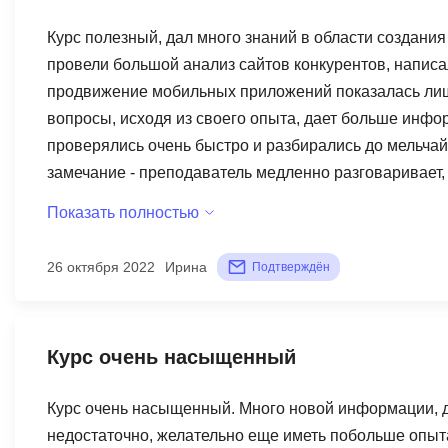
Курс полезный, дал много знаний в области создания
провели большой анализ сайтов конкурентов, написа
продвижение мобильных приложений показалась лишн
вопросы, исходя из своего опыта, дает больше инфо
проверялись очень быстро и разбирались до мельчай
замечание - преподаватель медленно разговаривает, 
поэтому приходилось смотреть запись вебинаров в у
Показать полностью
ставила комфортную скорость для просмотра). Спаси
26 октября 2022
Ирина
Подтверждён
Курс очень насыщенный
Курс очень насыщенный. Много новой информации, дл
недостаточно, желательно еще иметь побольше опыта 