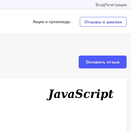
Вход
Регистрация
Акции и промокоды
Отзывы о школах
Операционные системы
W
Оставить отзыв
Wordpress
Webflow
Webpack
O
Oracle SQL
OSINT
в
Objective-C