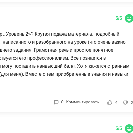
Frontend-разработка
А
FullStack-разработка
Автоматизация 
5/5
Flask
Алгоритмы и стр
FastAPI
ipt. Уровень 2»? Крутая подача материала, подробный
Администрирова
 написанного и разобранного на уроке (что очень важно
D
Архитектор ПО
него задания. Грамотная речь и простое понятное
DevOps
ствуется его профессионализм. Все познается в
Администрирова
Docker
я могу поставить наивысший балл. Хотя кажется странным,
Б
 (для меня). Вместе с тем приобретенные знания и навыки
Dart
Белый хакер
нальную жизнь).
Drupal
Базы данных
DataLens
Блокчейн
0
Комментировать
4
Delphi
N
B
No-Code разраб
5/5
Backend разработка