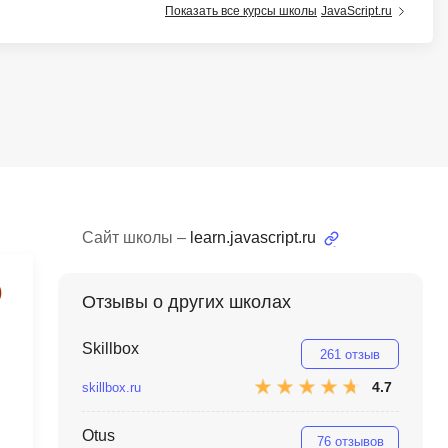
Показать все курсы школы
JavaScript.ru
тов
OpenStack
р
OpenCart
нет магазина
Z
стрирование
Zabbix
H
tJS
Hadoop
go
Сайт школы –
learn.javascript.ru
M
js
MS Access
Отзывы о других школах
ng
MongoDB
lar
Skillbox
261 отзыв
MySQL
el
4.7
skillbox.ru
Microsoft Azure
er
Otus
MODX
s
76 отзывов