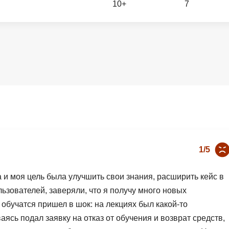
10+
7
Вайб кодинг
Создание чат-бо
Веб-разработка
Сетевой инжене
Верстка на HTML и CSS
Создание интер
Сетевое админи
J
JavaScript-разработка
Ф
Jira
Фреймворк Reac
jQuery
Фреймворк Djan
Jenkins
Фреймворк Node.
1/5
Joomla
Фреймворк Spri
Java Spring Boot
Фреймворк Angu
и моя цель была улучшить свои знания, расширить кейс в
Фреймворк Larav
ьзователей, заверяли, что я получу много новых
A
обучатся пришел в шок: на лекциях был какой-то
Фреймворк Flutt
Android-разработка
ясь подал заявку на отказ от обучения и возврат средств,
Фреймворк Vue.j
Apache Kafka