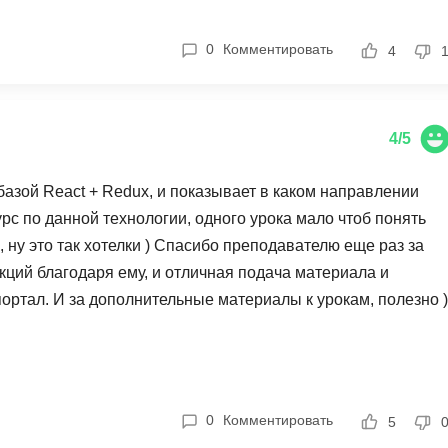
Ruby
Разработка на языке C и C++
0
Комментировать
RabbitMQ
4
Разработка на Kotlin
React Native
Разработка игр на Unreal Engine
L
Работа с GIT
4/5
Linux
Разработка на языке Swift
базой React + Redux, и показывает в каком направлении
LibGDX
Реверс инжиниринг
рс по данной технологии, одного урока мало чтоб понять
Робототехника для взрослых
K
ть, ну это так хотелки ) Спасибо преподавателю еще раз за
Ручное тестирование
кций благодаря ему, и отличная подача материала и
Kubernetes
й портал. И за дополнительные материалы к урокам, полезно )
I
М
iOS разработка
Микросервисная
IoT
Т
F
0
Комментировать
5
Тестирование иг