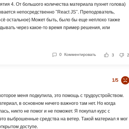
ятия 4. От большого количества материала пухнет голова)
ывается непосредственно "React JS". Преподователь,
 всё остальное) Может быть, было бы еще неплохо также
адывать через какое-то время пример решения, или
0
Комментировать
3
1/5
 которое меня подкупила, это помощь с трудоустройством.
атериал, в основном ничего важного там нет. Но когда
сь, никто не помог и не поможет. Я покупал курс с
 это выброшенные средства на ветер. Такой материал я мог
открытом доступе.