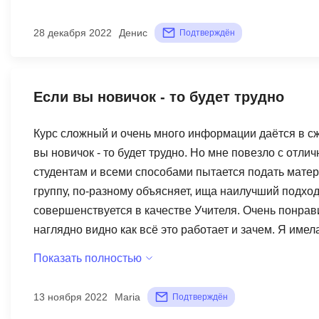
28 декабря 2022
Денис
Подтверждён
Если вы новичок - то будет трудно
Курс сложный и очень много информации даётся в с
вы новичок - то будет трудно. Но мне повезло с отл
студентам и всеми способами пытается подать матери
группу, по-разному объясняет, ища наилучший подход 
совершенствуется в качестве Учителя. Очень понрави
наглядно видно как всё это работает и зачем. Я име
личным обстоятельствам не смогла завершить курс с п
Показать полностью
адаптировать курс под ту аудиторию, с которой работ
не получится.
13 ноября 2022
Maria
Подтверждён