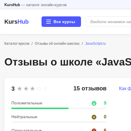
KursHub
— каталог онлайн-курсов
Kurs
Hub
Все курсы
Каталог курсов
Отзывы об онлайн-школах
JavaScript.ru
Разработка
Отзывы о школе «JavaSc
Маркетинг
Дизайн
15 отзывов
3
Как 
Аналитика
Положительные
9
Менеджмент
Нейтральные
0
Иностранные языки
Отрицательные
6