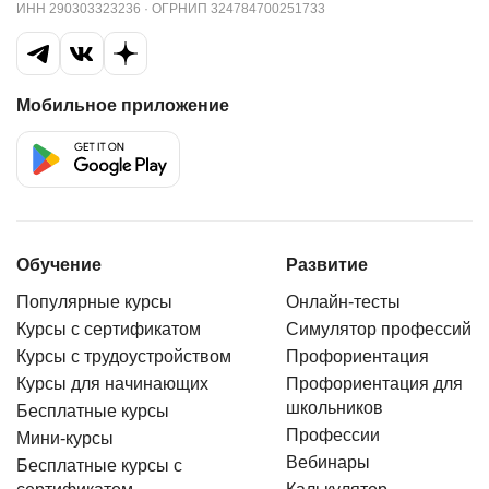
ИНН 290303323236 · ОГРНИП 324784700251733
плохо не отвечают, всегда приятно и доброе
общение. Круто, что есть возможность изучать
предмет в такой комфортной обстановке!
Мобильное приложение
Обучение
Развитие
Популярные курсы
Онлайн-тесты
Курсы с сертификатом
Симулятор профессий
Курсы с трудоустройством
Профориентация
Курсы для начинающих
Профориентация для
школьников
Бесплатные курсы
Профессии
Мини-курсы
Вебинары
Бесплатные курсы с