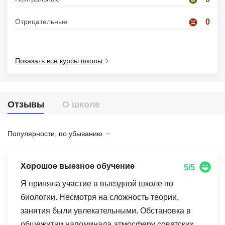
Иностранные языки
Отрицательные
0
Soft Skills
ДПО
Показать все курсы школы
Детям
Акции и промокоды
Отзывы
О школе
Рейтинг онлайн-школ
Популярности, по убыванию
Хорошое выезное обучение
5/5
Я приняла участие в выездной школе по
биологии. Несмотря на сложность теории,
занятия были увлекательными. Обстановка в
общежитии напоминала атмосферу советских