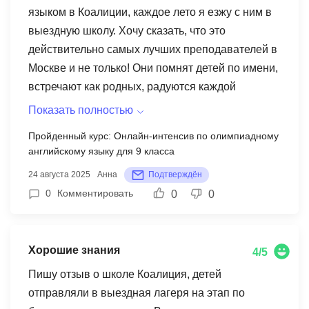
языком в Коалиции, каждое лето я езжу с ним в
качество преподавания действительно стоит
выездную школу. Хочу сказать, что это
этих затрат. Дети иногда сильно уставали от
действительно самых лучших преподавателей в
интенсивного графика - каждый день по
Москве и не только! Они помнят детей по имени,
несколько часа занятий без достаточно времени
встречают как родных, радуются каждой
на полноценный отдых и досуг. Проживания в
встрече. Очень понравилось, как организован
номерах было комфортно, но хотелось бы
Показать полностью
весь процесс - начиная от удобной регистрации
больше вечерних развлекательных программ. В
Пройденный курс: Онлайн-интенсив по олимпиадному
на платформе (можно войти даже с телефоне)
итоге дочь получила хорошие знания и теперь
английскому языку для 9 класса
до насыщенной учебной программы с
более уверенно подходит к предмету, но думаю,
24 августа 2025
Анна
Подтверждён
отличными материалами. Преподаватели
что можно было бы лучше организовать баланс
0
Комментировать
0
0
объясняют материал доступно и понятно,
между учебой и отдыхом.
постоянно поддерживают мотивацию учеников
шутками и позитивным настроем. Благодаря
Хорошие знания
4/5
занятиям сын стал призером различных
языковых олимпиад и был в сборной команде
Пишу отзыв о школе Коалиция, детей
школы - это было нашей главной целью с
отправляли в выездная лагеря на этап по