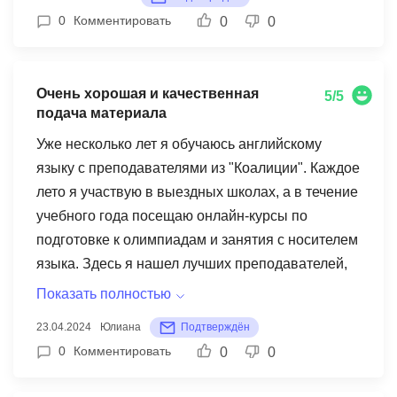
олимпиадникам, так и тем, кто готовится к сдаче
0
Комментировать
0
0
ЕГЭ.
Очень хорошая и качественная
5/5
подача материала
Уже несколько лет я обучаюсь английскому
языку с преподавателями из "Коалиции". Каждое
лето я участвую в выездных школах, а в течение
учебного года посещаю онлайн-курсы по
подготовке к олимпиадам и занятия с носителем
языка. Здесь я нашел лучших преподавателей,
которые не только профессионалы в своей
Показать полностью
области, но и замечательные люди. За время
23.04.2024
Юлиана
Подтверждён
обучения они стали мне очень близкими, знают
0
Комментировать
0
0
меня по имени, радуются встрече на выездных
школах. Мои успехи - призовые места на