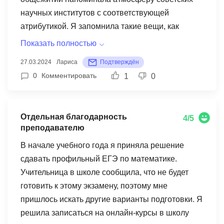
научных институтов с соответствующей
атрибутикой. Я запомнила такие вещи, как
фальконы, эппендорфы, ленпипеты. Наш
Показать полностью
преподаватель был интересным и
27.03.2024
Лариса
Подтверждён
общительным, легко находил общий язык с
0
Комментировать
1
0
подростками. После окончания школы мы
получили небольшие сувениры, связанные с
культурой бактерий. Большую часть времени мы
Отдельная благодарность
4/5
проводили на занятиях, но также были
преподавателю
организованы отрядные мероприятия. Хотя мы
В начале учебного года я приняла решение
мало времени проводили на свежем воздухе,
сдавать профильный ЕГЭ по математике.
нам удалось познакомиться с интересными и
Учительница в школе сообщила, что не будет
целеустремленными ребятами, некоторые из
готовить к этому экзамену, поэтому мне
которых приехали из других городов. В Пущино
пришлось искать другие варианты подготовки. Я
нас кормили очень вкусно, повара старались
решила записаться на онлайн-курсы в школу
подобрать рацион с учетом индивидуальных