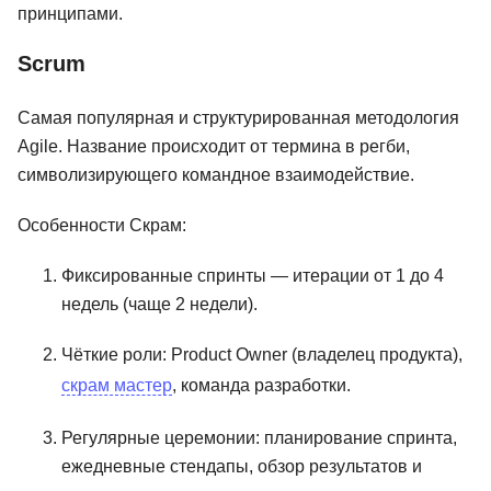
принципами.
Scrum
Самая популярная и структурированная методология
Agile. Название происходит от термина в регби,
символизирующего командное взаимодействие.
Особенности Скрам:
Фиксированные спринты — итерации от 1 до 4
недель (чаще 2 недели).
Чёткие роли: Product Owner (владелец продукта),
скрам мастер
, команда разработки.
Регулярные церемонии: планирование спринта,
ский
Директор по
MBA Mini
стратегическому
Стратегиче
ежедневные стендапы, обзор результатов и
развитию
менеджмен