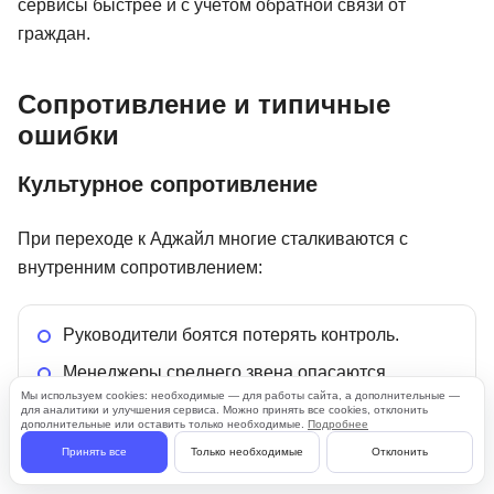
сервисы быстрее и с учётом обратной связи от
граждан.
Сопротивление и типичные
ошибки
Культурное сопротивление
При переходе к Аджайл многие сталкиваются с
внутренним сопротивлением:
Руководители боятся потерять контроль.
Менеджеры среднего звена опасаются
снижения влияния.
Мы используем cookies: необходимые — для работы сайта, а дополнительные —
для аналитики и улучшения сервиса. Можно принять все cookies, отклонить
дополнительные или оставить только необходимые.
Подробнее
Сотрудники — выхода из зоны комфорта.
Принять все
Только необходимые
Отклонить