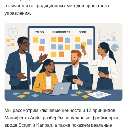
отличается от традиционных методов проектного
Иностранные языки
управления.
Soft Skills
ДПО
Детям
Акции и промокоды
Рейтинг онлайн-школ
Мы рассмотрим ключевые ценности и 12 принципов
Манифеста Agile, разберём популярные фреймворки
вроде Scrum и Kanban, а также покажем реальные