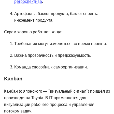
ретроспектива
.
51
SF Education
74 отзыва
Академия Эдюс
отзыв
Артефакты: бэклог продукта, бэклог спринта,
Подробнее
от 3 332 ₽
Подробнее
от 8 166 ₽
инкремент продукта.
Скрам хорошо работает, когда:
Требования могут изменяться во время проекта.
Важна прозрачность и предсказуемость.
Команда способна к самоорганизации.
Kanban
Канбан (с японского — "визуальный сигнал") пришёл из
производства Toyota. В IT применяется для
визуализации рабочего процесса и управления
потоком задач.