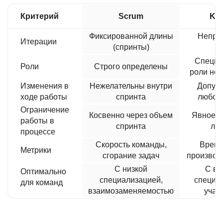
Критерий
Scrum
Ka
Фиксированной длины
Непре
Итерации
(спринты)
по
Специф
Роли
Строго определены
роли не 
Изменения в
Нежелательны внутри
Допуск
ходе работы
спринта
любой
Ограничение
Косвенно через объем
Явное ч
работы в
спринта
ли
процессе
Скорость команды,
Время
Метрики
сгорание задач
производ
С низкой
С вы
Оптимально
специализацией,
специа
для команд
взаимозаменяемостью
учас