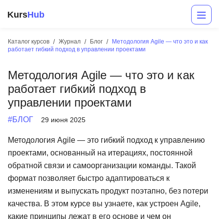
Kurs
Hub
Каталог курсов
Журнал
Блог
Методология Agile — что это и как
работает гибкий подход в управлении проектами
Методология Agile — что это и как
работает гибкий подход в
управлении проектами
#БЛОГ
29 июня 2025
Разработка
Методология Agile — это гибкий подход к управлению
проектами, основанный на итерациях, постоянной
Маркетинг
обратной связи и самоорганизации команды. Такой
Дизайн
формат позволяет быстро адаптироваться к
изменениям и выпускать продукт поэтапно, без потери
Аналитика
качества. В этом курсе вы узнаете, как устроен Agile,
Менеджмент
какие принципы лежат в его основе и чем он