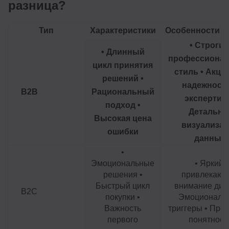
разница?
Тип
Характеристики
Особенности д
• Строгий
• Длинный
профессиона
цикл принятия
стиль • Акце
решений •
надежности
B2B
Рациональный
экспертизе
подход •
Детальна
Высокая цена
визуализа
ошибки
данных
•
Эмоциональные
• Яркий,
решения •
привлекаю
Быстрый цикл
внимание диз
B2C
покупки •
Эмоциональ
Важность
триггеры • Прос
первого
понятност