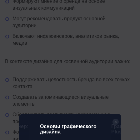
Формируют мнение о бренде на основе
визуальных коммуникаций
Могут рекомендовать продукт основной
аудитории
Включают инфлюенсеров, аналитиков рынка,
медиа
В контексте дизайна для косвенной аудитории важно:
Поддерживать целостность бренда во всех точках
контакта
Создавать запоминающиеся визуальные
элементы
Обеспечивать доступность информации о
продукте
 дизайнер:
Основы графического
Графическ
й курс
дизайна
Plus
Формировать позитивный образ через
визуальные решения