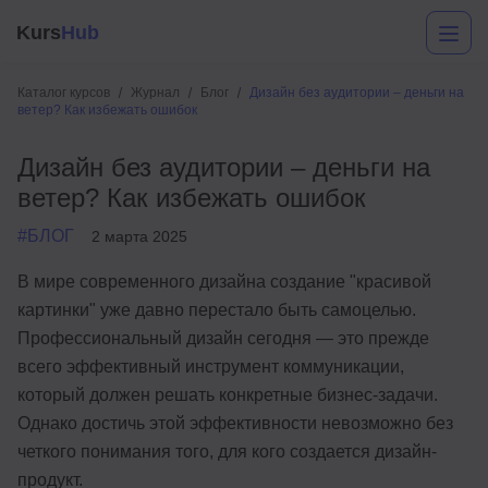
Kurs
Hub
Каталог курсов
Журнал
Блог
Дизайн без аудитории – деньги на
ветер? Как избежать ошибок
Дизайн без аудитории – деньги на
ветер? Как избежать ошибок
#БЛОГ
2 марта 2025
В мире современного дизайна создание "красивой
Разработка
картинки" уже давно перестало быть самоцелью.
Профессиональный дизайн сегодня — это прежде
Маркетинг
всего эффективный инструмент коммуникации,
Дизайн
который должен решать конкретные бизнес-задачи.
Однако достичь этой эффективности невозможно без
Аналитика
четкого понимания того, для кого создается дизайн-
Менеджмент
продукт.