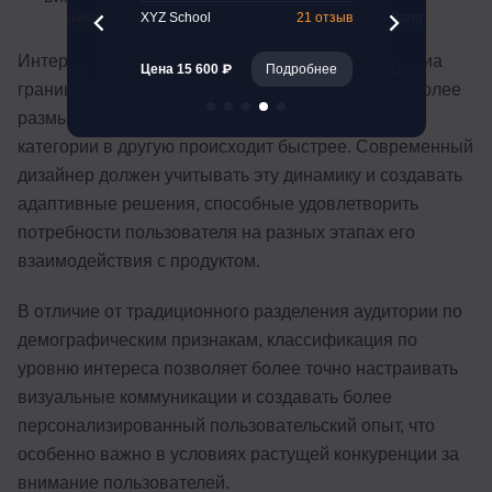
47 отзывов
XYZ School
21 отзыв
Bang Bang Educ
Интересно отметить, что в эпоху социальных медиа
Подробнее
Цена 15 600 ₽
Подробнее
Цена 194 000 ₽
границы между этими группами становятся все более
размытыми, а переход пользователя из одной
категории в другую происходит быстрее. Современный
дизайнер должен учитывать эту динамику и создавать
адаптивные решения, способные удовлетворить
потребности пользователя на разных этапах его
взаимодействия с продуктом.
В отличие от традиционного разделения аудитории по
демографическим признакам, классификация по
уровню интереса позволяет более точно настраивать
визуальные коммуникации и создавать более
персонализированный пользовательский опыт, что
особенно важно в условиях растущей конкуренции за
внимание пользователей.