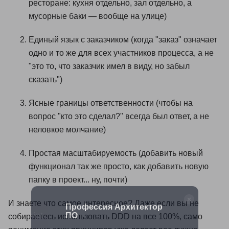
ресторане: кухня отдельно, зал отдельно, а
мусорные баки — вообще на улице)
Единый язык с заказчиком (когда "заказ" означает
одно и то же для всех участников процесса, а не
"это то, что заказчик имел в виду, но забыл
сказать")
Ясные границы ответственности (чтобы на
вопрос "кто это сделал?" всегда был ответ, а не
неловкое молчание)
Простая масштабируемость (добавить новый
функционал так же просто, как добавить новую
папку в проект... ну, почти)
И знаете что самое интересное? Даже если вы не
с по
Профессия Архитектор
JavaScript-
ПО
собираетесь использовать DDD на все 100%, само
 и