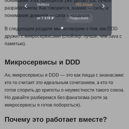
понимание этих принципов уже делает вас лучше
ов
15 отзывов
Skillbox
261 отзыв
разработчиком. Как говорится, знание — сила, а
понимание доменов — сила в квадрате.
Подробнее
от 7 578 ₽
Подробнее
В следующем разделе мы поговорим о том, как DDD
дружит с микросервисами (спойлер: лучше, чем Java с
памятью).
Микросервисы и DDD
Ах, микросервисы и DDD — это как пицца с ананасами:
кто-то считает это идеальным сочетанием, а кто-то
готов спорить до хрипоты о неуместности такого союза.
Но давайте разберемся без фанатизма (хотя за
микросервисы я готов побороться).
Почему это работает вместе?