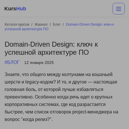
Kurs
Hub
Каталог курсов
Журнал
Блог
Domain-Driven Design: ключ к
успешной архитектуре ПО
Domain-Driven Design: ключ к
успешной архитектуре ПО
#БЛОГ
12 января 2025
Знаете, что общего между колтунами на кошачьей
Разработка
шерсти и legacy-кодом? И то, и другое — настоящая
головная боль, от которой лучше избавляться
Маркетинг
превентивно. Особенно когда речь идет о крупных
Дизайн
корпоративных системах, где код разрастается
быстрее, чем список отговорок project-менеджера на
Аналитика
вопрос "когда релиз?".
Менеджмент