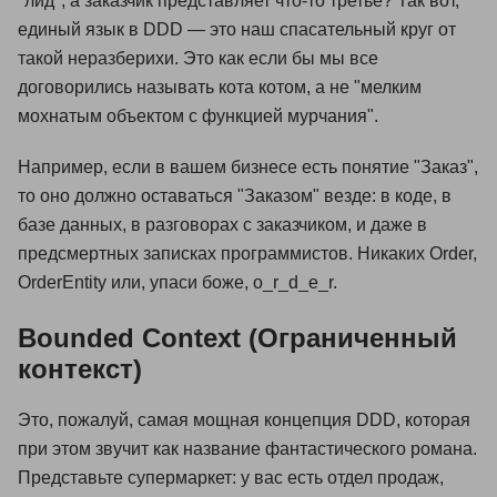
"лид", а заказчик представляет что-то третье? Так вот,
единый язык в DDD — это наш спасательный круг от
такой неразберихи. Это как если бы мы все
договорились называть кота котом, а не "мелким
мохнатым объектом с функцией мурчания".
Например, если в вашем бизнесе есть понятие "Заказ",
то оно должно оставаться "Заказом" везде: в коде, в
базе данных, в разговорах с заказчиком, и даже в
предсмертных записках программистов. Никаких Order,
OrderEntity или, упаси боже, o_r_d_e_r.
Bounded Context (Ограниченный
контекст)
Это, пожалуй, самая мощная концепция DDD, которая
при этом звучит как название фантастического романа.
Представьте супермаркет: у вас есть отдел продаж,