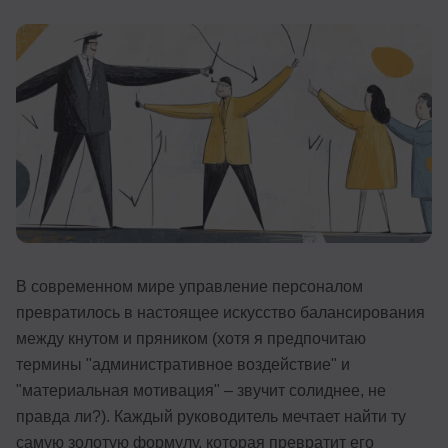
Иностранные языки
Soft Skills
ДПО
Детям
Акции и промокоды
Рейтинг онлайн-школ
В современном мире управление персоналом
превратилось в настоящее искусство балансирования
между кнутом и пряником (хотя я предпочитаю
термины "административное воздействие" и
"материальная мотивация" – звучит солиднее, не
правда ли?). Каждый руководитель мечтает найти ту
самую золотую формулу, которая превратит его