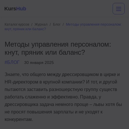
Kurs
Hub
Каталог курсов
Журнал
Блог
Методы управления персоналом:
кнут, пряник или баланс?
Методы управления персоналом:
кнут, пряник или баланс?
#БЛОГ
30 января 2025
Знаете, что общего между дрессировщиком в цирке и
Разработка
HR-директором в крупной компании? И тот, и другой
пытаются заставить разношерстную группу существ
Маркетинг
работать слаженно и эффективно. Правда, у
Дизайн
дрессировщика задача немного проще – львы хотя бы
не просят повышения зарплаты и не уходят к
Аналитика
конкурентам.
Менеджмент