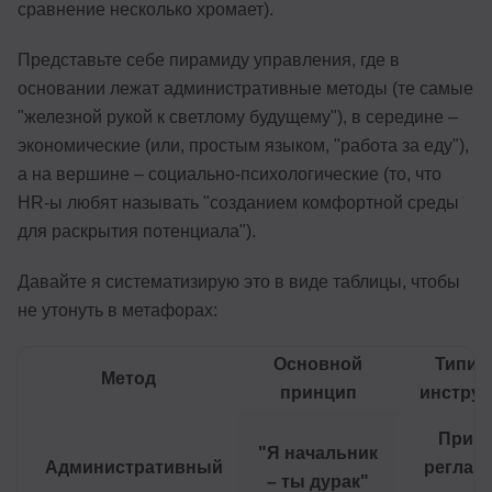
сравнение несколько хромает).
Представьте себе пирамиду управления, где в
основании лежат административные методы (те самые
"железной рукой к светлому будущему"), в середине –
экономические (или, простым языком, "работа за еду"),
а на вершине – социально-психологические (то, что
HR-ы любят называть "созданием комфортной среды
для раскрытия потенциала").
Давайте я систематизирую это в виде таблицы, чтобы
не утонуть в метафорах:
Основной
Типич
Метод
принцип
инстру
Прика
"Я начальник
Административный
реглам
– ты дурак"