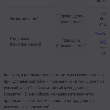
выгов
Прем
"Сделал дело –
Экономический
бону
гуляй смело"
опци
Тимбилд
Социально-
"Мы одна
коучи
психологический
большая семья"
печень
офи
Конечно, в реальности все эти методы смешиваются в
причудливый коктейль – примерно как в той шутке про
русский, английский и китайский менеджмент.
Помните? "В английском менеджменте все четко
прописано, в китайском основано на традициях, а в
русском – как получится".