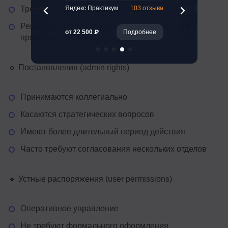
47 отзывов
Яндекс Практикум
103 отзыва
City Business Sc
Требуют подписи руководителя
Регистрируются в специальном журнале (да,
Подробнее
от 22 500 ₽
Подробнее
от 2 450 ₽
прямо как логи в системе)
🔹 Постановления (admin rights)
Принимаются коллегиально
Касаются стратегических вопросов
Имеют более длительный период действия
Часто требуют согласования нескольких отделов
🔹 Устные распоряжения (user permissions)
Оперативное управление
Не требуют формального оформления