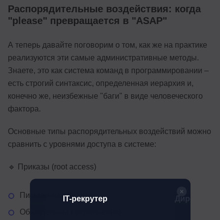
Распорядительные воздействия: когда
"please" превращается в "ASAP"
А теперь давайте поговорим о том, как же на практике
реализуются эти самые административные методы.
Знаете, это как система команд в программировании –
есть строгий синтаксис, определенная иерархия и,
конечно же, неизбежные "баги" в виде человеческого
фактора.
Основные типы распорядительных воздействий можно
сравнить с уровнями доступа в системе:
🔹 Приказы (root access)
Письменная форма
р
IT-рекрутер
Директор п
Обязательны к исполнению