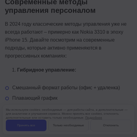
Современные методы
управления персоналом
В 2024 году классические методы управления уже не
всегда работают – примерно как Nokia 3310 в эпоху
iPhone 15. Давайте посмотрим на современные
подходы, которые активно применяются в
прогрессивных компаниях:
Гибридное управление:
Смешанный формат работы (офис + удаленка)
Плавающий график
Проектные команды вместо жестких отделов
Мы используем cookies: необходимые — для работы сайта, а дополнительные —
для аналитики и улучшения сервиса. Можно принять все cookies, отклонить
дополнительные или оставить только необходимые.
Подробнее
Матричная структура управления (когда у тебя
два начальника, и оба думают, что они главные)
Принять все
Только необходимые
Отклонить