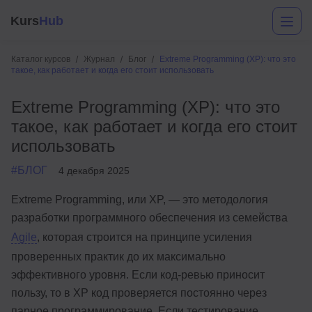
Kurs
Hub
Каталог курсов
Журнал
Блог
Extreme Programming (XP): что это
такое, как работает и когда его стоит использовать
Extreme Programming (XP): что это
такое, как работает и когда его стоит
использовать
#БЛОГ
4 декабря 2025
Разработка
Extreme Programming, или XP, — это методология
разработки программного обеспечения из семейства
Маркетинг
Agile
, которая строится на принципе усиления
Дизайн
проверенных практик до их максимально
Аналитика
эффективного уровня. Если код-ревью приносит
пользу, то в XP код проверяется постоянно через
Менеджмент
парное программирование. Если тестирование