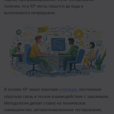
полезно, то в XP тесты пишутся до кода и
Иностранные языки
выполняются непрерывно.
Soft Skills
ДПО
Детям
Акции и промокоды
Рейтинг онлайн-школ
В основе XP лежат короткие
итерации
, постоянная
обратная связь и тесное взаимодействие с заказчиком.
Методология делает ставку на техническое
совершенство: автоматизированное тестирование,