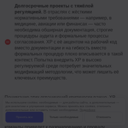
Долгосрочные проекты с тяжёлой
регуляцией.
В отраслях с жёсткими
нормативными требованиями — например, в
медицине, авиации или финансах — часто
необходима обширная документация, строгие
процедуры аудита и формальные процессы
согласования. XP с её акцентом на рабочий код
вместо документации и на гибкость вместо
формальных процедур плохо вписывается в такой
контекст. Попытка внедрить XP в высоко
регулируемой среде потребует значительных
модификаций методологии, что может лишить её
ключевых преимуществ.
Понимание этих ограничений критически важно. XP —
Мы используем cookies: необходимые — для работы сайта, а дополнительные —
это мощный инструмент, но только в правильных руках
для аналитики и улучшения сервиса. Можно принять все cookies, отклонить
дополнительные или оставить только необходимые.
Подробнее
и в подходящем контексте. Слепое следование
Принять все
Только необходимые
Отклонить
методологии без учёта особенностей проекта и
команды приведёт к разочарованию и провалу.