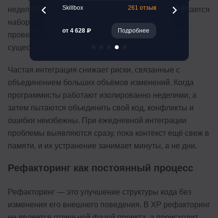
65 отзывов
Skillbox
261 отзыв
Яндекс Практик
неделю или месяц. При каждой интеграции запускается
набор автоматизированных тестов, которые
Подробнее
от 4 628 ₽
Подробнее
от 18 500 ₽
проверяют, что новые изменения не сломали
существующую функциональность.
Частая интеграция снижает риски, связанные с
объединением больших объёмов изменений. Когда
программисты работают изолированно неделями, а
затем пытаются объединить свой код, конфликты и
ошибки неизбежны. При ежедневной интеграции
проблемы выявляются сразу, пока контекст ещё свеж в
памяти, и их устранение занимает минуты, а не дни.
Рефакторинг как постоянный процесс
Рефакторинг — это улучшение структуры кода без
изменения его внешнего поведения. В XP рефакторинг
не является отдельной фазой проекта, а происходит