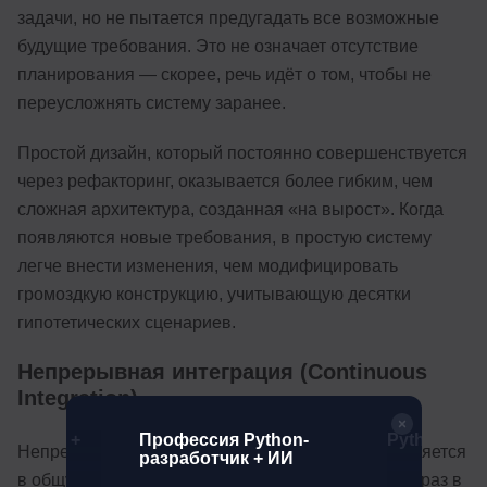
задачи, но не пытается предугадать все возможные
будущие требования. Это не означает отсутствие
планирования — скорее, речь идёт о том, чтобы не
переусложнять систему заранее.
Простой дизайн, который постоянно совершенствуется
через рефакторинг, оказывается более гибким, чем
сложная архитектура, созданная «на вырост». Когда
появляются новые требования, в простую систему
легче внести изменения, чем модифицировать
громоздкую конструкцию, учитывающую десятки
гипотетических сценариев.
Непрерывная интеграция (Continuous
Integration)
аботчик +
Профессия Python-
Python-раз
Непрерывная интеграция означает, что код внедряется
разработчик + ИИ
в общую кодовую базу несколько раз в день, а не раз в