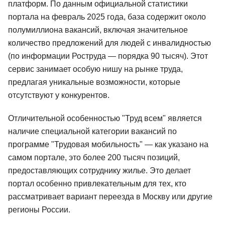
платформ. По данным официальной статистики
47 отзывов
Яндекс Практикум
103 отзыва
City Business Sc
портала на февраль 2025 года, база содержит около
полумиллиона вакансий, включая значительное
Подробнее
от 22 500 ₽
Подробнее
от 2 450 ₽
количество предложений для людей с инвалидностью
(по информации Роструда — порядка 90 тысяч). Этот
сервис занимает особую нишу на рынке труда,
предлагая уникальные возможности, которые
отсутствуют у конкурентов.
Отличительной особенностью "Труд всем" является
наличие специальной категории вакансий по
программе "Трудовая мобильность" — как указано на
самом портале, это более 200 тысяч позиций,
предоставляющих сотруднику жилье. Это делает
портал особенно привлекательным для тех, кто
рассматривает вариант переезда в Москву или другие
регионы России.