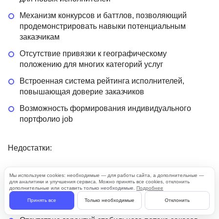
Механизм конкурсов и баттлов, позволяющий
продемонстрировать навыки потенциальным
заказчикам
Отсутствие привязки к географическому
положению для многих категорий услуг
Встроенная система рейтинга исполнителей,
повышающая доверие заказчиков
Возможность формирования индивидуального
портфолио job
Недостатки:
Высокая конкуренция в популярных категориях
Мы используем cookies: необходимые — для работы сайта, а дополнительные —
для аналитики и улучшения сервиса. Можно принять все cookies, отклонить
услуг
дополнительные или оставить только необходимые.
Подробнее
Принять все
Только необходимые
Отклонить
Комиссия платформы за выполненные заказы