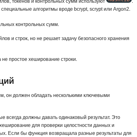
айлов, токенов и контрольных сумм используют
.
Frontend-разработка
А
специальные алгоритмы вроде bcrypt, scrypt или Argon2.
FullStack-разработка
Автоматизация 
Flask
ильных контрольных сумм.
Алгоритмы и стр
FastAPI
лов и строк, но не решает задачу безопасного хранения
Администрирова
D
Архитектор ПО
DevOps
а не простое хеширование строки.
Администрирова
Docker
Б
Dart
ций
Белый хакер
Drupal
Базы данных
м, он должен обладать несколькими ключевыми
DataLens
Блокчейн
Delphi
 всегда должны давать одинаковый результат. Это
N
B
хеширование для проверки целостности данных и
No-Code разраб
Backend разработка
ных. Если бы функция возвращала разные результаты для