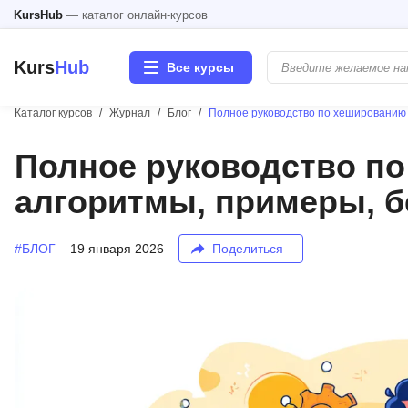
KursHub
— каталог онлайн-курсов
Kurs
Hub
Все курсы
Каталог курсов
Журнал
Блог
Полное руководство по хешированию 
Разработка
Полное руководство по
алгоритмы, примеры, б
Маркетинг
Дизайн
#БЛОГ
19 января 2026
Поделиться
Аналитика
Менеджмент
Иностранные языки