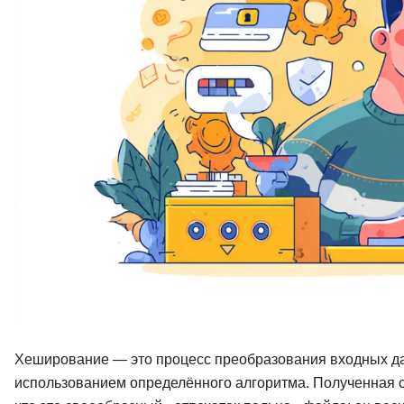
Soft Skills
ДПО
Детям
Хеширование — это процесс преобразования входных да
использованием определённого алгоритма. Полученная с