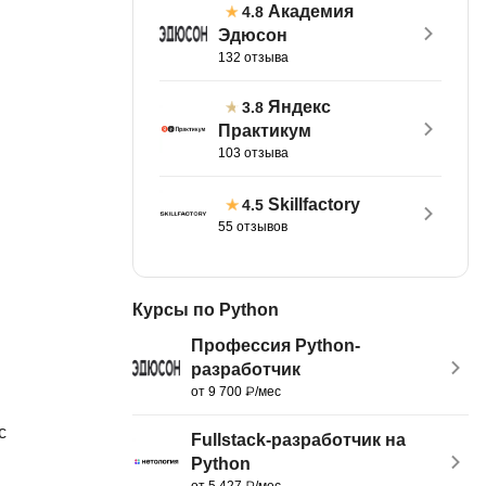
Академия
4.8
тов
OpenStack
Эдюсон
132 отзыва
р
OpenCart
нет магазина
Яндекс
3.8
Z
Практикум
стрирование
103 отзыва
Zabbix
H
Skillfactory
4.5
tJS
55 отзывов
Hadoop
go
M
js
Курсы по Python
MS Access
ng
Профессия Python-
MongoDB
lar
разработчик
от 9 700 ₽/мес
MySQL
el
с
Microsoft Azure
er
Fullstack-разработчик на
Python
MODX
s