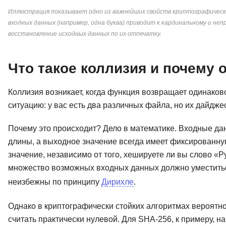
Иллюстрация показывает одно из важнейших свойств криптографическ
входных данных (например, одна буква) приводит к кардинальному и н
восстановление исходных данных по их отпечатку.
Что такое коллизия и почему 
Коллизия возникает, когда функция возвращает одинаков
ситуацию: у вас есть два различных файла, но их дайджес
Почему это происходит? Дело в математике. Входные да
длины, а выходное значение всегда имеет фиксированну
значение, независимо от того, хешируете ли вы слово «Py
множество возможных входных данных должно уместитьс
неизбежны по принципу
Дирихле
.
Однако в криптографически стойких алгоритмах вероятно
считать практически нулевой. Для SHA-256, к примеру, н