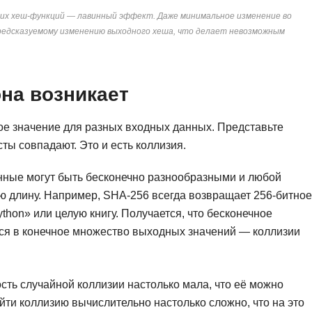
их хеш-функций — лавинный эффект. Даже минимальное изменение во
епредсказуемому изменению выходного хеша, что делает невозможным
она возникает
ое значение для разных входных данных. Представьте
ты совпадают. Это и есть коллизия.
нные могут быть бесконечно разнообразными и любой
ю длину. Например, SHA-256 всегда возвращает 256-битное
thon» или целую книгу. Получается, что бесконечное
я в конечное множество выходных значений — коллизии
сть случайной коллизии настолько мала, что её можно
айти коллизию вычислительно настолько сложно, что на это