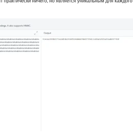
т практически ничего, но является уникальным для каждого
Фреймворк Symf
ASP.NET
Ansible
T
Arduino
TypeScript
Android Studio
Tilda
Active Directory
Terraform
Apache Airflow
Three.js
Asterisk
V
API
VR/AR-разработ
Р
VMware
Разработка мобильных
Visual Studio Co
приложений
R
Разработка игр
Rust
Разработка игр на Unity