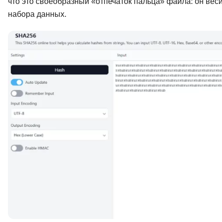
что это своеобразный «отпечаток пальца» файла: он веси
набора данных.