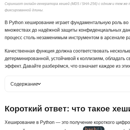
Скриншот онлайн-генератора хешей (MD5 / SHA-256) с одним и тем же 
фиксированной длины.
В Python хеширование играет фундаментальную роль во м
множествах до надёжной защиты конфиденциальных данн
процесс столь незаменимым инструментом в арсенале ра
Качественная функция должна соответствовать нескольк
детерминированной, устойчивой к коллизиям, обладать 
эффект. Давайте разберёмся, что означает каждое из эти
Содержание
Короткий ответ: что такое хе
Хеширование в Python — это получение короткого цифров
hash
()