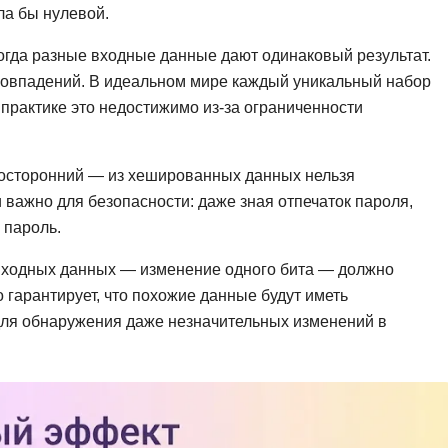
NestJS
ла бы нулевой.
Bootstrap
Nginx
Bash
огда разные входные данные дают одинаковый результат.
Nuxt.js
совпадений. В идеальном мире каждый уникальный набор
Bubble
 практике это недостижимо из-за ограниченности
NoSQL
0 ... 9
У
1C программирование
осторонний — из хешированных данных нельзя
Управление разр
1С Битрикс
важно для безопасности: даже зная отпечаток пароля,
Управление дро
 пароль.
1С Администрирование
О
ходных данных — изменение одного бита — должно
P
 гарантирует, что похожие данные будут иметь
ООП
PHP-разработка
для обнаружения даже незначительных изменений в