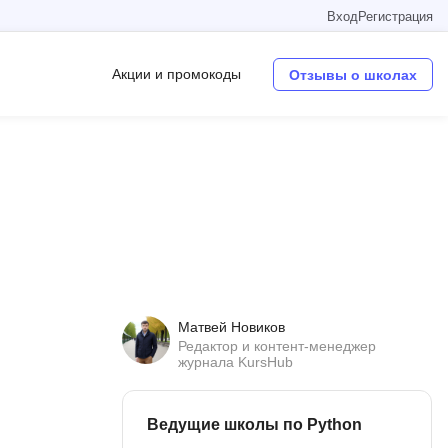
Вход
Регистрация
Акции и промокоды
Отзывы о школах
Операционные системы
W
Wordpress
Webflow
Webpack
Матвей Новиков
O
Редактор и контент-менеджер
журнала KursHub
Oracle SQL
OSINT
Ведущие школы по Python
в
Objective-C