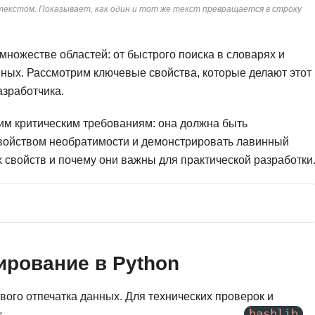
текстом. Показывает, как один и тот же текст превращается в строку
Ruby
Разработка на языке C и C++
RabbitMQ
Разработка на Kotlin
ножестве областей: от быстрого поиска в словарях и
React Native
Разработка игр на Unreal Engine
ых. Рассмотрим ключевые свойства, которые делают этот
L
Работа с GIT
зработчика.
Linux
Разработка на языке Swift
им критическим требованиям: она должна быть
LibGDX
Реверс инжиниринг
свойством необратимости и демонстрировать лавинный
х свойств и почему они важны для практической разработки
Робототехника для взрослых
K
Ручное тестирование
Kubernetes
I
М
iOS разработка
Микросервисная
ширование в Python
IoT
Т
F
ого отпечатка данных. Для технических проверок и
Тестирование иг
hashlib