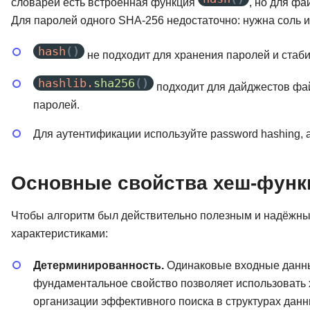
словарей есть встроенная функция
, но для ф
Для паролей одного SHA-256 недостаточно: нужна соль и 
hash
()
не подходит для хранения паролей и стаб
hashlib.
sha256
()
подходит для дайджестов фай
паролей.
Для аутентификации используйте password hashing, 
Основные свойства хеш-функ
Чтобы алгоритм был действительно полезным и надёжны
характеристиками:
Детерминированность.
Одинаковые входные данные
фундаментальное свойство позволяет использовать 
организации эффективного поиска в структурах дан