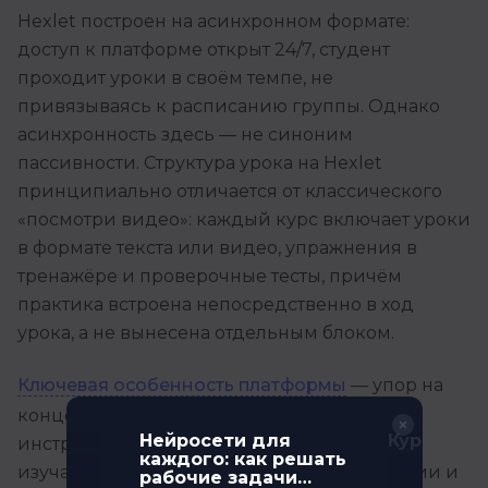
Hexlet построен на асинхронном формате:
доступ к платформе открыт 24/7, студент
проходит уроки в своём темпе, не
привязываясь к расписанию группы. Однако
асинхронность здесь — не синоним
пассивности. Структура урока на Hexlet
принципиально отличается от классического
«посмотри видео»: каждый курс включает уроки
в формате текста или видео, упражнения в
тренажёре и проверочные тесты, причём
практика встроена непосредственно в ход
урока, а не вынесена отдельным блоком.
Ключевая особенность платформы
— упор на
концептуальное понимание, а не на
г
Нейросети для
Курс по н
инструментальное копирование. Студент
каждого: как решать
изучает не просто инструменты, а концепции и
рабочие задачи