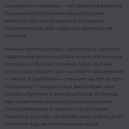
конкретного человека — это проблема формата.
Иностранные языки
Пассивное потребление лекций создаёт
Soft Skills
иллюзию прогресса: кажется, что знания
накапливаются, хотя навык без практики не
ДПО
строится.
Детям
Именно поэтому вопрос «где учиться» сегодня
Акции и промокоды
правильнее формулировать иначе: где меньше
смотришь и больше делаешь? Два крупных
Рейтинг онлайн-школ
игрока российского рынка онлайн-образования
— Hexlet и GeekBrains — отвечают на этот вопрос
по-разному. У каждого своя философия, своя
модель обучения и своя аудитория. И прежде
чем сравнивать цены или длину программ,
стоит разобраться в главном: как устроена
практика, кто и как проверяет вашу работу, и что
останется в руках по окончании курса.