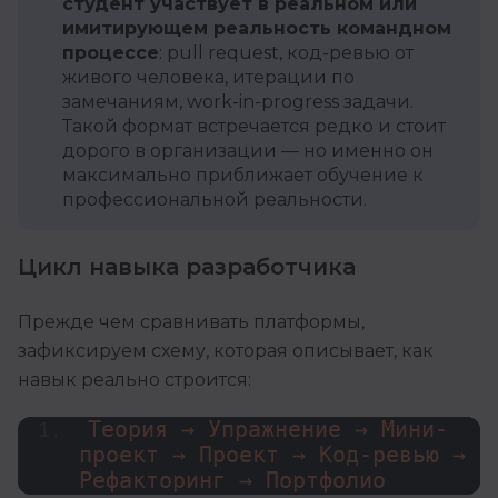
студент участвует в реальном или
имитирующем реальность командном
процессе
: pull request, код-ревью от
живого человека, итерации по
замечаниям, work-in-progress задачи.
Такой формат встречается редко и стоит
дорого в организации — но именно он
максимально приближает обучение к
профессиональной реальности.
Цикл навыка разработчика
Прежде чем сравнивать платформы,
зафиксируем схему, которая описывает, как
навык реально строится:
Теория → Упражнение → Мини-
проект → Проект → Код-ревью → 
Рефакторинг → Портфолио