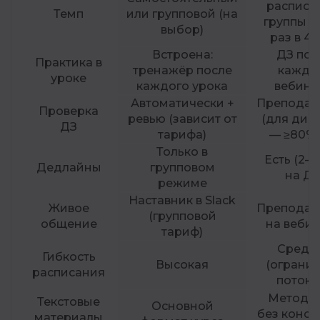
расписа
Темп
или групповой (на
группы / 
выбор)
раз в 4 
Встроена:
ДЗ пос
Практика в
тренажёр после
каждо
уроке
каждого урока
вебина
Автоматически +
Преподав
Проверка
ревью (зависит от
(для дип
ДЗ
тарифа)
— ≥80% 
Только в
Есть (2–3
Дедлайны
групповом
на ДЗ
режиме
Наставник в Slack
Живое
Преподав
(групповой
общение
на веби
тариф)
Средн
Гибкость
Высокая
(ограни
расписания
потоко
Методич
Текстовые
Основной
без консп
материалы