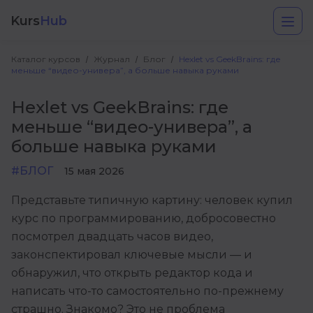
Kurs
Hub
Каталог курсов
Журнал
Блог
Hexlet vs GeekBrains: где
меньше “видео-универа”, а больше навыка руками
Hexlet vs GeekBrains: где
меньше “видео-универа”, а
больше навыка руками
#БЛОГ
15 мая 2026
Разработка
Представьте типичную картину: человек купил
курс по программированию, добросовестно
Маркетинг
посмотрел двадцать часов видео,
Дизайн
законспектировал ключевые мысли — и
обнаружил, что открыть редактор кода и
Аналитика
написать что-то самостоятельно по-прежнему
Менеджмент
страшно. Знакомо? Это не проблема