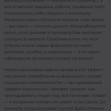
единица обучения — лекция или скринкаст, а
всё остальное (задания, работы, проверка) либо
опционально, либо сведено к минимуму.
Механика такого обучения понятна: снял видео
— выложил — получил деньги. Масштабируется
легко, стоит дёшево в производстве, выглядит
солидно в каталоге. Проблема в том, что мозг
устроен иначе: навык формируется через
действие, ошибку и коррекцию — а не через
наблюдение за чужими руками на экране.
Нейронаука давно зафиксировала этот эффект:
пассивное потребление информации создаёт
ощущение компетентности — так называемый
«эффект знакомости». Человек смотрит, как
преподаватель пишет код, всё понимает, кивает
— и искренне считает, что умеет то же самое. До
момента, когда открывает пустой файл. Именно