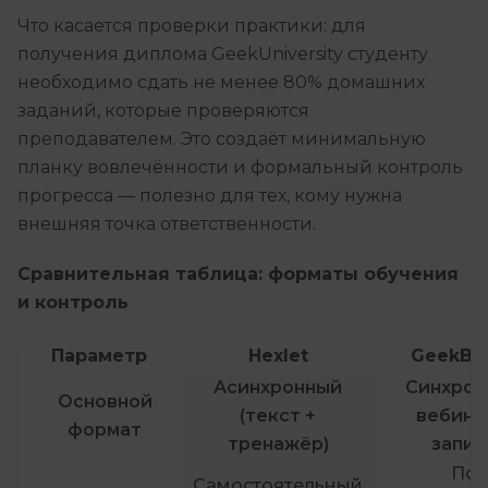
Что касается проверки практики: для
получения диплома GeekUniversity студенту
необходимо сдать не менее 80% домашних
заданий, которые проверяются
преподавателем. Это создаёт минимальную
планку вовлечённости и формальный контроль
прогресса — полезно для тех, кому нужна
внешняя точка ответственности.
Сравнительная таблица: форматы обучения
и контроль
Параметр
Hexlet
GeekBra
Асинхронный
Синхрон
Основной
(текст +
вебина
формат
тренажёр)
запис
По
Самостоятельный