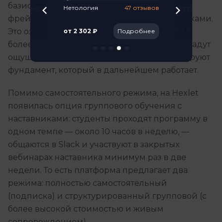
быстрее
базис, которые позволяют писать код вне
213 отзывов
Нетология
47 отзывов
Bonnie&Slide
фреймворков и переключаться между языками.
Это означает более высокий порог входа и
Подробнее
от 2 302 ₽
Подробнее
от 4 483 ₽
более медленный старт: первые уроки не дадут
ощущения быстрого результата, но сформируют
фундамент, который в дальнейшем работает.
Помимо самостоятельного режима, на Hexlet
появилась опция группового обучения с
наставниками: студенты проходят программу в
одном темпе — около 10 часов в неделю, —
общаются в Slack и участвуют в закрытых
вебинарах наставника минимум раз в две
недели. То есть платформа предлагает два
режима: полностью самостоятельный
(подписка) и структурированный групповой (с
более высокой стоимостью и живым
сопровождением).