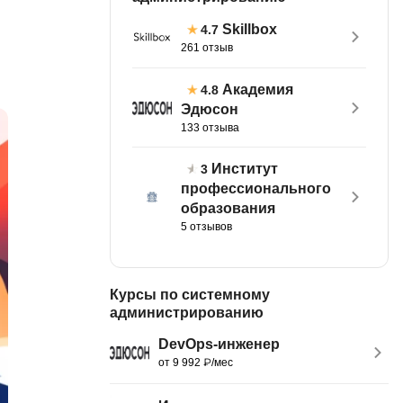
тов
OpenStack
Skillbox
4.7
261 отзыв
р
OpenCart
нет магазина
Академия
4.8
Z
Эдюсон
стрирование
Zabbix
133 отзыва
H
Институт
3
tJS
профессионального
Hadoop
образования
go
5 отзывов
M
js
MS Access
ng
Курсы по системному
MongoDB
lar
администрированию
MySQL
el
DevOps-инженер
Microsoft Azure
от 9 992 ₽/мес
er
MODX
s