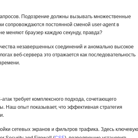
 запросов. Подозрение должны вызывать множественные
они сопровождаются постоянной сменой user-agent в
не меняют браузер каждую секунду, правда?
ичества незавершенных соединений и аномально высокое
 логах веб-сервера это отражается как последовательность
времени.
атак требует комплексного подхода, сочетающего
. Наш опыт показывает, что эффективная стратегия
и.
ойки сетевых экранов и фильтров трафика. Здесь ключеву
r Security and Firewall (
CSF
), позволяющие установить