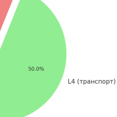
NestJS
Bootstrap
Nginx
Bash
Nuxt.js
Bubble
NoSQL
0 ... 9
У
1C программирование
Управление разр
1С Битрикс
Управление дро
1С Администрирование
О
P
ООП
PHP-разработка