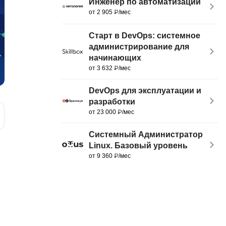
Инженер по автоматизации
MATLAB
ony
от 2 905 ₽/мес
MS SQL
Старт в DevOps: системное
администрирование для
C
начинающих
Cisco
от 3 632 ₽/мес
CI/CD
DevOps для эксплуатации и
разработки
CentOS
от 23 000 ₽/мес
ClickHouse
Системный Администратор
П
ка
Linux. Базовый уровень
от 9 360 ₽/мес
Пентест
Промпт инжиниринг
de
Программная инженерия
Парсинг