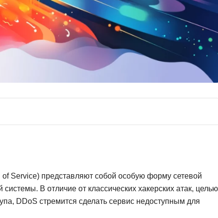
Фреймворк Symf
ASP.NET
Ansible
T
Arduino
TypeScript
Android Studio
Tilda
Active Directory
Terraform
Apache Airflow
Three.js
Asterisk
V
API
VR/AR-разработ
Р
VMware
Разработка мобильных
Visual Studio Co
l of Service) представляют собой особую форму сетевой
приложений
системы. В отличие от классических хакерских атак, целью
R
Разработка игр
упа, DDoS стремится сделать сервис недоступным для
Rust
Разработка игр на Unity