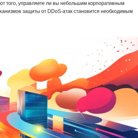
от того, управляете ли вы небольшим корпоративным
Вайб кодинг
Создание чат-бо
ханизмов защиты от DDoS-атак становится необходимым
Веб-разработка
Сетевой инжене
Верстка на HTML и CSS
Создание интер
Сетевое админи
J
JavaScript-разработка
Ф
Jira
Фреймворк Reac
jQuery
Фреймворк Djan
Jenkins
Фреймворк Node.
Joomla
Фреймворк Spri
Java Spring Boot
Фреймворк Angu
Фреймворк Larav
A
Фреймворк Flutt
Android-разработка
Фреймворк Vue.j
Apache Kafka