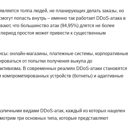
Ruby
Разработка на языке C и C++
является толпа людей, не планирующих делать заказы, но
RabbitMQ
Разработка на Kotlin
могут попасть внутрь – именно так работает DDoS-атака в
React Native
вают, что большинство атак (94,95%) длятся не более
Разработка игр на Unreal Engine
й период простоя может привести к существенным
L
Работа с GIT
Linux
Разработка на языке Swift
исы: онлайн-магазины, платежные системы, корпоративны
LibGDX
Реверс инжиниринг
роваться от попытки получения выкупа до
Робототехника для взрослых
K
активизма. В современных реалиях DDoS-атаки становятся
Ручное тестирование
 компрометированных устройств (ботнеты) и адаптивные
Kubernetes
I
М
iOS разработка
Микросервисная
IoT
азличными видами DDoS-атак, каждый из которых нацелен
Т
мотрим три основных типа, которые представляют
F
Тестирование иг