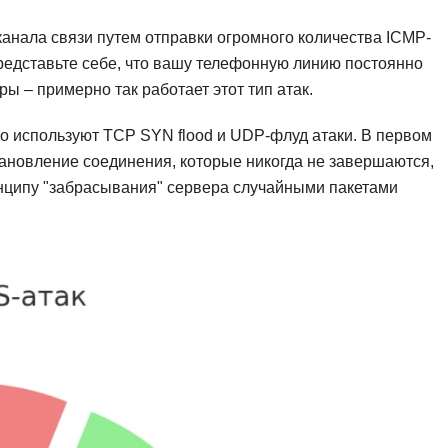
Frontend-разработка
А
канала связи путем отправки огромного количества ICMP-
FullStack-разработка
Автоматизация 
редставьте себе, что вашу телефонную линию постоянно
Flask
ы – примерно так работает этот тип атак.
Алгоритмы и стр
FastAPI
Администрирова
о используют TCP SYN flood и UDP-флуд атаки. В первом
D
Архитектор ПО
тановление соединения, которые никогда не завершаются,
DevOps
нципу "забрасывания" сервера случайными пакетами
Администрирова
Docker
Б
Dart
Белый хакер
Drupal
Базы данных
DataLens
Блокчейн
Delphi
N
B
No-Code разраб
Backend разработка