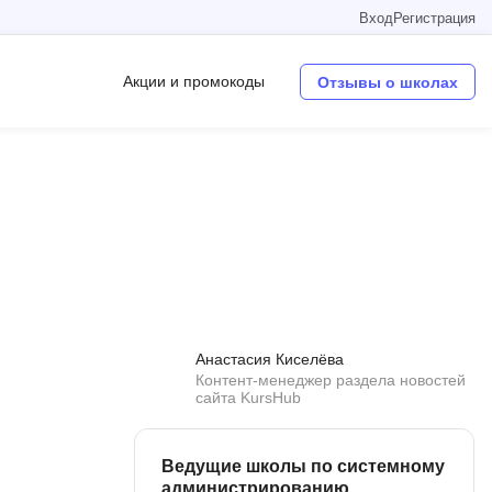
Вход
Регистрация
Акции и промокоды
Отзывы о школах
Операционные системы
W
Wordpress
Webflow
Webpack
Анастасия Киселёва
O
Контент-менеджер раздела новостей
сайта KursHub
Oracle SQL
OSINT
Ведущие школы по системному
в
администрированию
Objective-C