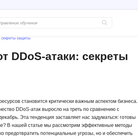
: секреты защиты
Популярные
PostgreSQL
т DDoS-атаки: секреты
Python-разработка
Pascal
Java-разработка
Postman
QA-тестирование
Perl
Информационная безопасность
Powershell
Разработка на языке C#
PyQt
есурсов становится критически важным аспектом бизнеса.
ичество DDoS-атак выросло на треть по сравнению с
Системное администрирование
Prometheus
екабрь. Эта тенденция заставляет нас задуматься: готовы
Golang-разработка
С
зе? В нашей статье мы рассмотрим эффективные методы
ко предотвратить потенциальные угрозы, но и обеспечить
В
Создание сайто