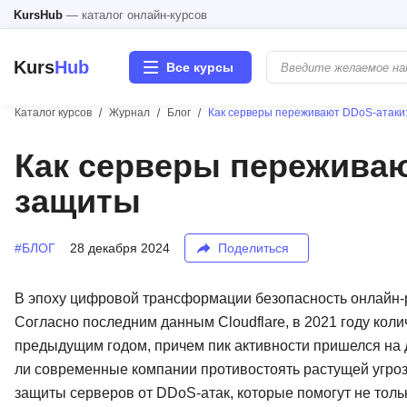
KursHub
— каталог онлайн-курсов
Kurs
Hub
Все курсы
Каталог курсов
Журнал
Блог
Как серверы переживают DDoS-атаки
Разработка
Как серверы переживаю
защиты
Маркетинг
Дизайн
#БЛОГ
28 декабря 2024
Поделиться
Аналитика
В эпоху цифровой трансформации безопасность онлайн-р
Согласно последним данным Cloudflare, в 2021 году кол
Менеджмент
предыдущим годом, причем пик активности пришелся на д
ли современные компании противостоять растущей угро
Иностранные языки
защиты серверов от DDoS-атак, которые помогут не толь