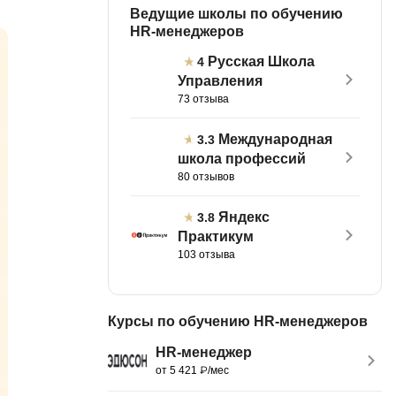
Ведущие школы по обучению
тов
OpenStack
HR-менеджеров
р
OpenCart
Русская Школа
4
нет магазина
Управления
Z
73 отзыва
стрирование
Zabbix
Международная
3.3
школа профессий
H
tJS
80 отзывов
Hadoop
go
Яндекс
3.8
M
Практикум
js
103 отзыва
MS Access
ng
MongoDB
lar
Курсы по обучению HR-менеджеров
MySQL
el
HR-менеджер
Microsoft Azure
er
от 5 421 ₽/мес
MODX
s