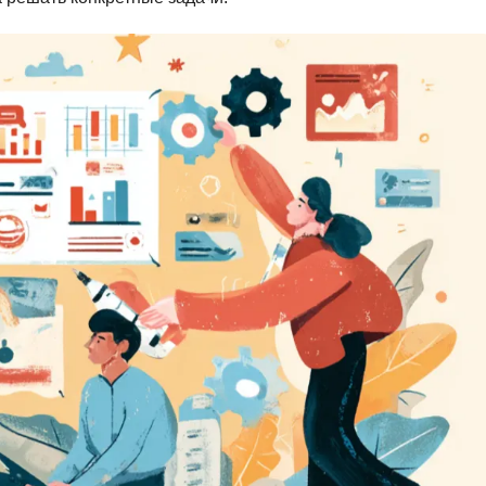
Вайб кодинг
Создание чат-бо
Веб-разработка
Сетевой инжене
Верстка на HTML и CSS
Создание интер
Сетевое админи
J
JavaScript-разработка
Ф
Jira
Фреймворк Reac
jQuery
Фреймворк Djan
Jenkins
Фреймворк Node.
Joomla
Фреймворк Spri
Java Spring Boot
Фреймворк Angu
Фреймворк Larav
A
Фреймворк Flutt
Android-разработка
Фреймворк Vue.j
Apache Kafka