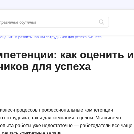
оценить и развить навыки сотрудников для успеха бизнеса
Популярные
PostgreSQL
етенции: как оценить и
Python-разработка
Pascal
ников для успеха
Java-разработка
Postman
QA-тестирование
Perl
Информационная безопасность
Powershell
Разработка на языке C#
PyQt
Системное администрирование
Prometheus
бизнес-процессов профессиональные компетенции
Golang-разработка
о сотрудника, так и для компании в целом. Мы живем в
С
о опыта работы уже недостаточно — работодатели все чаще
В
Создание сайто
 решать конкретные задачи.