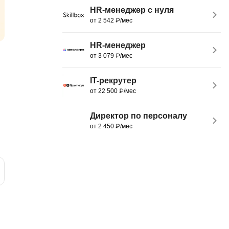
HR-менеджер с нуля
MATLAB
ony
от 2 542 ₽/мес
MS SQL
HR-менеджер
C
от 3 079 ₽/мес
Cisco
IT-рекрутер
CI/CD
от 22 500 ₽/мес
CentOS
Директор по персоналу
ClickHouse
от 2 450 ₽/мес
П
ка
Пентест
Промпт инжиниринг
de
Программная инженерия
Парсинг