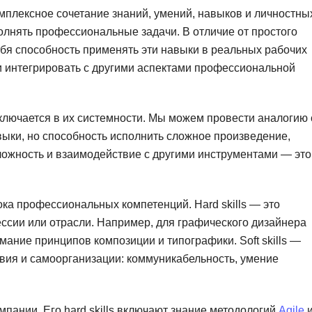
Ruby
плексное сочетание знаний, умений, навыков и личностны
Разработка на языке C и C++
олнять профессиональные задачи. В отличие от простого
RabbitMQ
Разработка на Kotlin
ебя способность применять эти навыки в реальных рабочих
React Native
Разработка игр на Unreal Engine
и интегрировать с другими аспектами профессиональной
L
Работа с GIT
Linux
Разработка на языке Swift
ключается в их системности. Мы можем провести аналогию 
LibGDX
выки, но способность исполнить сложное произведение,
Реверс инжиниринг
ожность и взаимодействие с другими инструментами — это
Робототехника для взрослых
K
Ручное тестирование
Kubernetes
а профессиональных компетенций. Hard skills — это
I
М
ссии или отрасли. Например, для графического дизайнера
iOS разработка
имание принципов композиции и типографики. Soft skills —
Микросервисная
вия и самоорганизации: коммуникабельность, умение
IoT
Т
F
Тестирование иг
пании. Его hard skills включают знание методологий
Agile