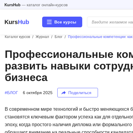
KursHub
— каталог онлайн-курсов
Kurs
Hub
Все курсы
Каталог курсов
Журнал
Блог
Профессиональные компетенции: как 
Разработка
Профессиональные комп
развить навыки сотруд
Маркетинг
бизнеса
Дизайн
#БЛОГ
6 октября 2025
Поделиться
Аналитика
Менеджмент
В современном мире технологий и быстро меняющихся 
становятся ключевым фактором успеха как для отдельног
Иностранные языки
эпоху, когда простого наличия диплома или формальног
обращают внимание на реальные способности кандидата