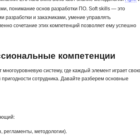
Frontend-разработка
А
и, понимание основ разработки ПО. Soft skills — это
FullStack-разработка
 разработки и заказчиками, умение управлять
Автоматизация 
Flask
енно сочетание этих компетенций позволяет ему успешно
Алгоритмы и стр
FastAPI
Администрирова
D
Архитектор ПО
ссиональные компетенции
DevOps
Администрирова
Docker
 многоуровневую систему, где каждый элемент играет сво
Б
пригодности сотрудника. Давайте разберем основные
Dart
Белый хакер
Drupal
Базы данных
DataLens
Блокчейн
Delphi
ающий:
N
B
No-Code разраб
 регламенты, методологии).
Backend разработка