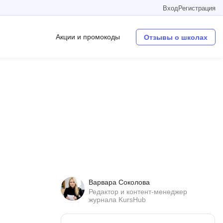
Вход
Регистрация
Акции и промокоды
Отзывы о школах
Операционные системы
W
Wordpress
Webflow
Webpack
O
Варвара Соколова
Oracle SQL
Редактор и контент-менеджер
журнала KursHub
OSINT
в
Objective-C