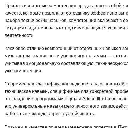
Профессиональные компетенции представляют собой ком
качеств, которые позволяют сотруднику эффективно вып
набора технических навыков, компетенции включают в с
ситуациях, адаптировать их под изменяющиеся условия 
деятельности.
Ключевое отличие компетенций от отдельных навыков за
музыкантом: знание нот и умение играть гаммы — это на
учитывая эмоциональную составляющую, техническую сл
уже компетенция.
Современная классификация выделяет два основных блок
технические навыки, специфичные для конкретной профе
это владение программами Figma и Adobe Illustrator, пон
это универсальные навыки межличностного взаимодейст
работать в команде, стрессоустойчивость.
Возьмем в качестве примера менеджера проектов в IT-ком