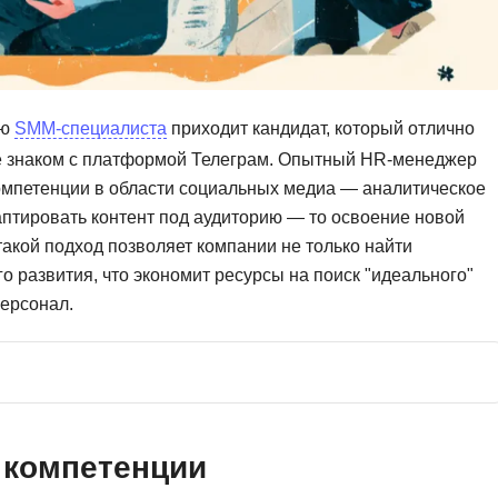
Фреймворк Symf
ASP.NET
Ansible
T
Arduino
TypeScript
ию
SMM-специалиста
приходит кандидат, который отлично
Android Studio
Tilda
не знаком с платформой Телеграм. Опытный HR-менеджер
омпетенции в области социальных медиа — аналитическое
Active Directory
Terraform
птировать контент под аудиторию — то освоение новой
Apache Airflow
Three.js
акой подход позволяет компании не только найти
Asterisk
го развития, что экономит ресурсы на поиск "идеального"
V
API
персонал.
VR/AR-разработ
Р
VMware
Разработка мобильных
Visual Studio Co
приложений
R
Разработка игр
 компетенции
Rust
Разработка игр на Unity