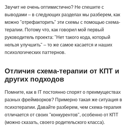
Звучит не очень оптимистично? Не спешите с
выводами – в следующих разделах мы разберем, как
можно "отрефакторить" эти схемы с помощью схема-
терапии. Потому что, как говорил мой первый
руководитель проекта: "Нет такого кода, который
нельзя улучшить" – то же самое касается и наших
психологических паттернов.
Отличия схема-терапии от КПТ и
других подходов
Помните, как в IT постоянно спорят о преимуществах
разных фреймворков? Примерно такая же ситуация в
психотерапии. Давайте разберем, чем схема-терапия
отличается от своих "конкурентов", особенно от КПТ
нсультант
Психология:
Психолог-к
управление эмоциями
(можно сказать, своего родительского класса).