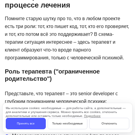
процессе лечения
Помните старую шутку про то, что в любом проекте
есть три роли: тот, кто пишет код, тот, кто его проверяет,
и тот, кто потом всё это поддерживает? В схема-
терапии ситуация интереснее – здесь терапевт и
клиент образуют что-то вроде парного
программирования, только с человеческой психикой.
Роль терапевта ("ограниченное
родительство")
Представьте, что терапевт – это senior developer с
глубоким пониманием человеческой психики:
Мы используем cookies: необходимые — для работы сайта, а дополнительные —
для аналитики и улучшения сервиса. Можно принять все cookies, отклонить
дополнительные или оставить только необходимые.
Подробнее
Создает безопасное пространство для
Принять все
Только необходимые
Отклонить
"разработки" (как protected environment)