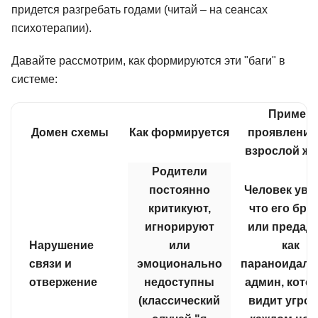
придется разгребать годами (читай – на сеансах
психотерапии).
Давайте рассмотрим, как формируются эти "баги" в
системе:
Пример
Домен схемы
Как формируется
проявления
взрослой жи
Родители
постоянно
Человек уве
критикуют,
что его бро
игнорируют
или предаду
Нарушение
или
как
связи и
эмоционально
параноидал
отвержение
недоступны
админ, кото
(классический
видит угроз