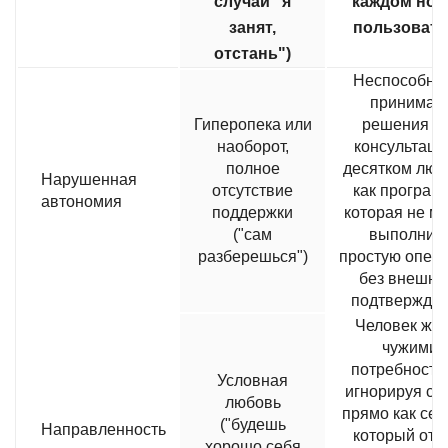
случай "я
каждом но
занят,
пользовате
отстань")
Неспособно
принимат
Гиперопека или
решения б
наоборот,
консультаци
полное
десятком люд
Нарушенная
отсутствие
как програм
автономия
поддержки
которая не м
("сам
выполнит
разберешься")
простую опер
без внешне
подтвержде
Человек жив
чужими
потребностя
Условная
игнорируя св
любовь
прямо как сер
("будешь
Направленность
который отд
хорошо себя