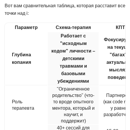
76 отзывов
Нетология
47 отзывов
НАДПО
Вот вам сравнительная таблица, которая расставит все
точки над i:
Подробнее
от 1 205 ₽
Подробнее
от 4 178 ₽
Параметр
Схема-терапия
КПТ
Работает с
Фокусируе
"исходным
на текущ
кодом" личности –
Глубина
"багах" 
детскими
копания
актуальн
травмами и
мыслях 
базовыми
поведен
убеждениями
"Ограниченное
родительство" (что-
Партнерст
Роль
то вроде опытного
(как code re
терапевта
ментора, который и
у равны
научит, и
разработчик
поддержит)
40+ сессий для