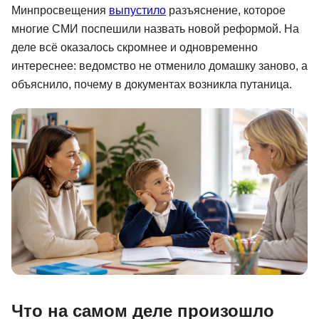
Минпросвещения
выпустило
разъяснение, которое
Иностранные языки
многие СМИ поспешили назвать новой реформой. На
Soft Skills
деле всё оказалось скромнее и одновременно
интереснее: ведомство не отменило домашку заново, а
ДПО
объяснило, почему в документах возникла путаница.
Детям
Акции и промокоды
Рейтинг онлайн-школ
Что на самом деле произошло