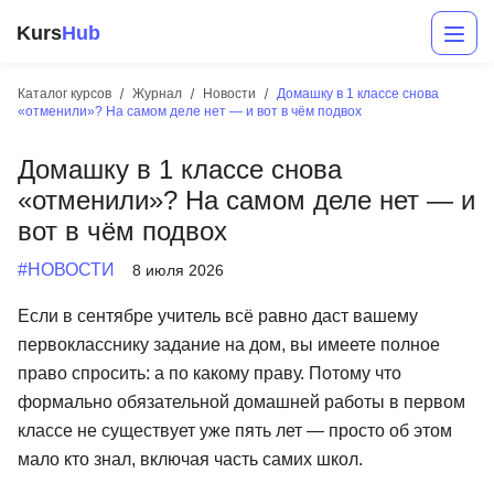
Kurs
Hub
Каталог курсов
Журнал
Новости
Домашку в 1 классе снова
«отменили»? На самом деле нет — и вот в чём подвох
Домашку в 1 классе снова
«отменили»? На самом деле нет — и
вот в чём подвох
#НОВОСТИ
8 июля 2026
Разработка
Если в сентябре учитель всё равно даст вашему
первокласснику задание на дом, вы имеете полное
Маркетинг
право спросить: а по какому праву. Потому что
Дизайн
формально обязательной домашней работы в первом
классе не существует уже пять лет — просто об этом
Аналитика
мало кто знал, включая часть самих школ.
Менеджмент