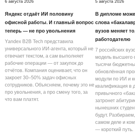
6 августа 2026
5 августа 2026
Яндекс отдаёт ИИ половину
В дипломе може
офисной работы. И главный вопрос
слова «бакалав
теперь — не про увольнения
вузов меняет то
работодателю
Yandex B2B Tech представила
универсального ИИ-агента, который не
7 российских вуз
отвечает текстом, а сам выполняет
модель высшего о
рабочие операции — от закупок до
тысячи бюджетных
отчётов. Компания оценивает, что он
обновлённая про
закроет 30–50% задач офисных
модули по ИИ и к
сотрудников. Объясняем, почему это не
квалификация в 
про увольнения, а про смену того, за
привычного «бак
что вам платят.
затронет абитури
нынешних студен
будут. Разбираем,
самом деле и ком
— короткий путь.