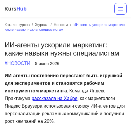
Kurs
Hub
Каталог курсов
Журнал
Новости
ИИ-агенты ускорили маркетинг:
какие навыки нужны специалистам
ИИ-агенты ускорили маркетинг:
какие навыки нужны специалистам
#НОВОСТИ
9 июня 2026
ИИ-агенты постепенно перестают быть игрушкой
Разработка
для экспериментов и становятся рабочим
инструментом маркетинга.
Команда Яндекс
Маркетинг
Практикума
рассказала на Хабре
, как маркетологи
Дизайн
Яндекс Браузера использовали связку ИИ-агентов для
персонализации рекламных коммуникаций и получили
Аналитика
рост кампаний на 20%.
Менеджмент