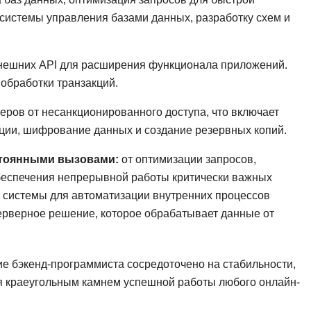
NestJS
Bootstrap
системы управления базами данных, разработку схем и
Nginx
Bash
Nuxt.js
Bubble
ешних API для расширения функционала приложений.
NoSQL
обработки транзакций.
0 ... 9
У
ров от несанкционированного доступа, что включает
1C программирование
Управление разр
ции, шифрование данных и создание резервных копий.
1С Битрикс
Управление дро
стоянными вызовами:
от оптимизации запросов,
1С Администрирование
обеспечения непрерывной работы критически важных
О
P
 системы для автоматизации внутренних процессов
ООП
серверное решение, которое обрабатывает данные от
PHP-разработка
ие бэкенд-программиста сосредоточено на стабильности,
я краеугольным камнем успешной работы любого онлайн-