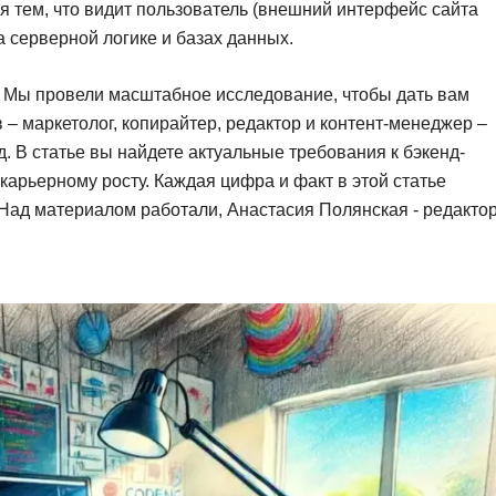
 тем, что видит пользователь (внешний интерфейс сайта
Фреймворк Symf
ASP.NET
 серверной логике и базах данных.
Ansible
T
? Мы провели масштабное исследование, чтобы дать вам
Arduino
TypeScript
 – маркетолог, копирайтер, редактор и контент-менеджер –
Android Studio
. В статье вы найдете актуальные требования к бэкенд-
Tilda
арьерному росту. Каждая цифра и факт в этой статье
Active Directory
Terraform
ад материалом работали, Анастасия Полянская - редактор
Apache Airflow
Three.js
Asterisk
V
API
VR/AR-разработ
Р
VMware
Разработка мобильных
Visual Studio Co
приложений
R
Разработка игр
Rust
Разработка игр на Unity