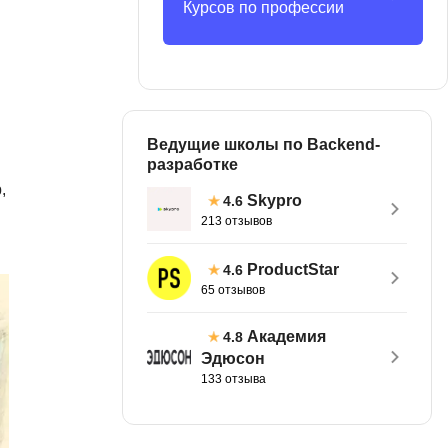
Курсов по профессии
MATLAB
ony
MS SQL
C
Cisco
Ведущие школы по Backend-
разработке
CI/CD
,
Skypro
4.6
CentOS
213 отзывов
ClickHouse
ProductStar
4.6
П
ка
65 отзывов
Пентест
Академия
4.8
Промпт инжиниринг
de
Эдюсон
133 отзыва
Программная инженерия
Парсинг