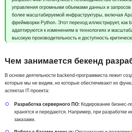
управления огромными объемами данных и запросов 
более масштабируемой инфраструктуры, включая Apa
фреймворки Python. Этот переход иллюстрирует, как 
адаптируются к изменениям в технологиях и масштаб
высокую производительность и доступность критическ
Чем занимается бекенд разра
В основе деятельности backend-программиста лежит созд
которые мы не видим, но которые обеспечивают их функ
аспектах IT-проекта:
Разработка серверного ПО:
Кодирование бизнес-ло
хранятся и передаются. Например, при разработке и
заказами.
Работа с базами данных:
Организация и поддержка