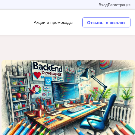
Вход
Регистрация
Акции и промокоды
Отзывы о школах
Операционные системы
W
Wordpress
Webflow
Webpack
O
Oracle SQL
OSINT
в
Objective-C