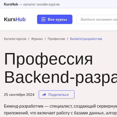
KursHub
— каталог онлайн-курсов
Kurs
Hub
Все курсы
Каталог курсов
Журнал
Профессии
Backend разработчик
Разработка
Профессия
Маркетинг
Дизайн
Backend-разр
Аналитика
25 сентября 2024
Поделиться
Менеджмент
Бекенд-разработчик — специалист, создающий серверную
Иностранные языки
приложений, что включает работу с базами данных, алго