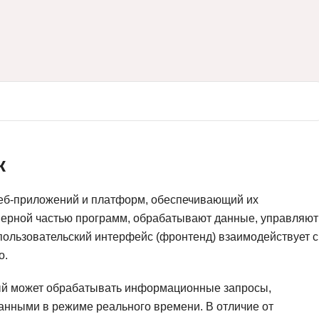
Вайб кодинг
Создание чат-бо
Веб-разработка
Сетевой инжене
Верстка на HTML и CSS
Создание интер
Сетевое админи
J
JavaScript-разработка
Ф
Jira
Фреймворк Reac
к
jQuery
Фреймворк Djan
Jenkins
Фреймворк Node.
веб-приложений и платформ, обеспечивающий их
Joomla
Фреймворк Spri
ерной частью программ, обрабатывают данные, управляют
 пользовательский интерфейс (фронтенд) взаимодействует с
Java Spring Boot
Фреймворк Angu
о.
Фреймворк Larav
A
рый может обрабатывать информационные запросы,
Фреймворк Flutt
Android-разработка
анными в режиме реального времени. В отличие от
Фреймворк Vue.j
Apache Kafka