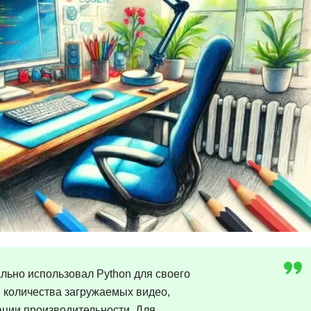
Ruby
Разработка на языке C и C++
RabbitMQ
Разработка на Kotlin
React Native
Разработка игр на Unreal Engine
L
Работа с GIT
Linux
Разработка на языке Swift
LibGDX
Реверс инжиниринг
Робототехника для взрослых
K
Ручное тестирование
Kubernetes
I
М
iOS разработка
Микросервисная
IoT
льно использовал Python для своего
Т
F
я количества загружаемых видео,
Тестирование иг
ации производительности. Для