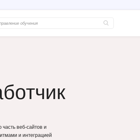
Популярные
PostgreSQL
Python-разработка
Pascal
Java-разработка
Postman
QA-тестирование
Perl
аботчик
Информационная безопасность
Powershell
Разработка на языке C#
PyQt
Системное администрирование
Prometheus
Golang-разработка
С
 часть веб-сайтов и
ритмами и интеграцией
В
Создание сайто