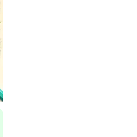
Я
Язык SQL
К
Кибербезопасность
Компьютерное зрение
Компьютерные сети
G
Groovy
GitLab
Godot
 архитектура
S
Scala
р