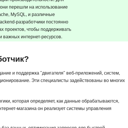
Frontend-разработка
они перешли на использование
А
FullStack-разработка
che, MySQL, и различные
Автоматизация 
Flask
backend-разработчики постоянно
Алгоритмы и стр
ах проектов, чтобы поддерживать
FastAPI
Администрирова
и важных интернет-ресурсов.
D
Архитектор ПО
DevOps
Администрирова
ботчик?
Docker
Б
Dart
ание и поддержка "двигателя" веб-приложений, систем,
Белый хакер
ционирование. Эти специалисты задействованы во многих
Drupal
Базы данных
DataLens
Блокчейн
гики, которая определяет, как данные обрабатываются,
Delphi
нтернет-магазина он реализует системы управления
N
B
No-Code разраб
Backend разработка
 баз данных, оптимизация запросов для быстрой