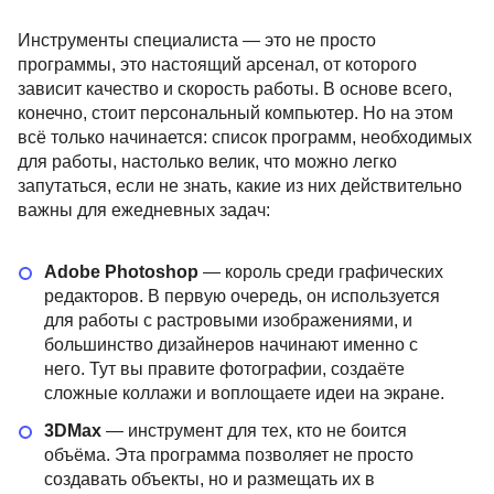
Инструменты специалиста — это не просто
программы, это настоящий арсенал, от которого
зависит качество и скорость работы. В основе всего,
конечно, стоит персональный компьютер. Но на этом
всё только начинается: список программ, необходимых
для работы, настолько велик, что можно легко
запутаться, если не знать, какие из них действительно
важны для ежедневных задач:
Adobe Photoshop
— король среди графических
редакторов. В первую очередь, он используется
для работы с растровыми изображениями, и
большинство дизайнеров начинают именно с
него. Тут вы правите фотографии, создаёте
сложные коллажи и воплощаете идеи на экране.
3DMax
— инструмент для тех, кто не боится
 дизайнер:
Основы графического
Графическ
объёма. Эта программа позволяет не просто
й курс
дизайна
Plus
создавать объекты, но и размещать их в