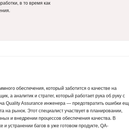
работки, в то время как
Вайб кодинг
Создание чат-бо
ения.
Веб-разработка
Сетевой инжене
Верстка на HTML и CSS
Создание интер
Сетевое админи
J
JavaScript-разработка
Ф
Jira
Фреймворк Reac
jQuery
Фреймворк Djan
Jenkins
Фреймворк Node.
Joomla
Фреймворк Spri
много обеспечения, который заботится о качестве на
ик, а аналитик и стратег, который работает рука об руку с
Java Spring Boot
Фреймворк Angu
а Quality Assurance инженера — предотвратить ошибки ещ
Фреймворк Larav
A
кта на рынок. Этот специалист участвует в планировании,
Фреймворк Flutt
нных и внедрении процессов обеспечения качества. В
Android-разработка
е и устранении багов в уже готовом продукте, QA-
Фреймворк Vue.j
Apache Kafka