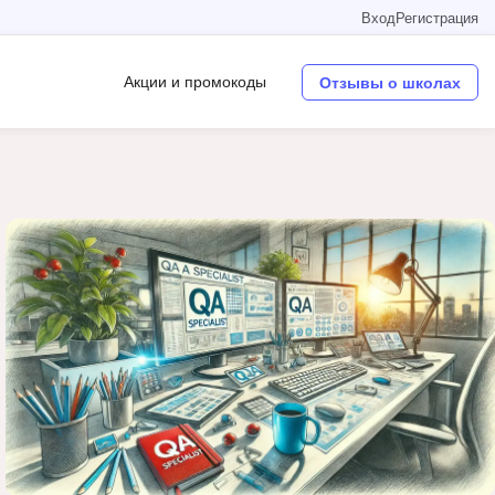
Вход
Регистрация
Акции и промокоды
Отзывы о школах
Операционные системы
W
Wordpress
Webflow
Webpack
O
Oracle SQL
OSINT
в
Objective-C