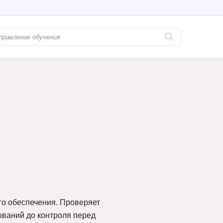
Популярные
PostgreSQL
Python-разработка
Pascal
Java-разработка
Postman
QA-тестирование
Perl
Информационная безопасность
Powershell
Разработка на языке C#
PyQt
Системное администрирование
Prometheus
Golang-разработка
С
о обеспечения. Проверяет
бований до контроля перед
В
Создание сайто