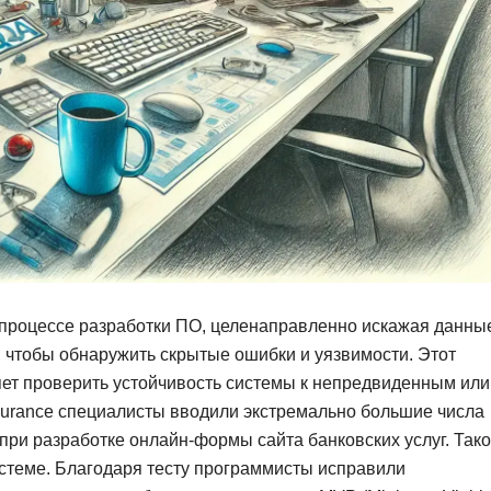
Ruby
Разработка на языке C и C++
RabbitMQ
Разработка на Kotlin
React Native
Разработка игр на Unreal Engine
L
Работа с GIT
Linux
Разработка на языке Swift
LibGDX
Реверс инжиниринг
Робототехника для взрослых
K
Ручное тестирование
Kubernetes
 процессе разработки ПО, целенаправленно искажая данны
I
М
 чтобы обнаружить скрытые ошибки и уязвимости. Этот
iOS разработка
ляет проверить устойчивость системы к непредвиденным или
Микросервисная
surance специалисты вводили экстремально большие числа
IoT
Т
при разработке онлайн-формы сайта банковских услуг. Так
F
стеме. Благодаря тесту программисты исправили
Тестирование иг