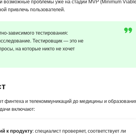
ли возможные проблемы уже на стадии MVP (Minimum Viabl
Frontend-разработка
А
ной привлечь пользователей.
FullStack-разработка
Автоматизация 
Flask
Алгоритмы и стр
FastAPI
стно-зависимого тестирования:
Администрирова
исследование. Тестировщик — это не
D
вопросы, на которые никто не хочет
Архитектор ПО
DevOps
Администрирова
Docker
Б
Dart
Белый хакер
ст
Drupal
Базы данных
DataLens
от финтеха и телекоммуникаций до медицины и образовани
Блокчейн
Delphi
адачи включают:
N
B
No-Code разраб
ий к продукту
: специалист проверяет, соответствует ли
Backend разработка