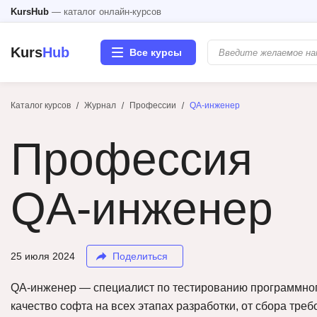
KursHub
— каталог онлайн-курсов
Kurs
Hub
Все курсы
Каталог курсов
Журнал
Профессии
QA-инженер
Разработка
Профессия
Маркетинг
Дизайн
QA-инженер
Аналитика
25 июля 2024
Поделиться
Менеджмент
QA-инженер — специалист по тестированию программног
Иностранные языки
качество софта на всех этапах разработки, от сбора тре