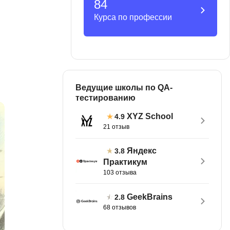
84
MATLAB
ony
Курса по профессии
MS SQL
C
Cisco
CI/CD
Ведущие школы по QA-
тестированию
CentOS
XYZ School
4.9
ClickHouse
21 отзыв
П
ка
Яндекс
3.8
Пентест
Практикум
103 отзыва
Промпт инжиниринг
de
Программная инженерия
GeekBrains
2.8
68 отзывов
Парсинг