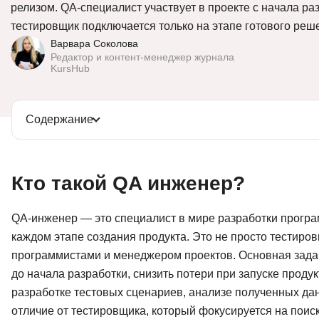
релизом. QA-специалист участвует в проекте с начала раз
Soft Skills
тестировщик подключается только на этапе готового реш
Варвара Соколова
ДПО
Редактор и контент-менеджер журнала
KursHub
Детям
Содержание
Кто такой QA инженер?
QA-инженер — это специалист в мире разработки програм
каждом этапе создания продукта. Это не просто тестировщ
программистами и менеджером проектов. Основная задач
до начала разработки, снизить потери при запуске проду
разработке тестовых сценариев, анализе полученных да
отличие от тестировщика, который фокусируется на поиск