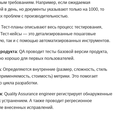
NestJS
ным требованиям. Например, если ожидаемая
Bootstrap
 в день, но документы указывают только на 1000, то
Nginx
Bash
х проблем с производительностью.
Nuxt.js
Bubble
: Тест-планы описывают весь процесс тестирования,
NoSQL
. Тест-кейсы — это детализированные пошаговые
0 ... 9
У
ную, так и с помощью автоматизированных инструментов.
1C программирование
Управление разр
продукта
: QA проводит тесты базовой версии продукта,
1С Битрикс
Управление дро
чно хорошо для первых пользователей.
1С Администрирование
О
а
: Определяются внутренние (размер, сложность, стиль
P
применяемость, стоимость) метрики. Это помогает
ООП
PHP-разработка
о цикла разработки.
к
: Quality Assurance engineer регистрирует обнаруженные
х устранением. А также проводит регресионное
сле внесенных исправлений.