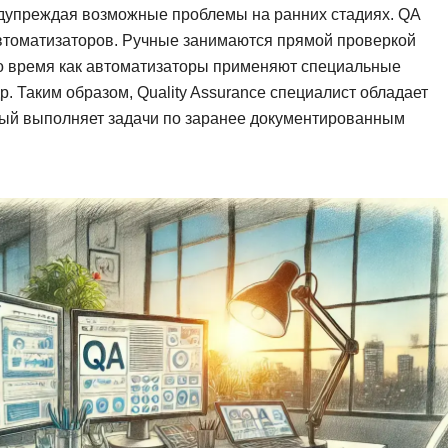
редупреждая возможные проблемы на ранних стадиях. QA
Фреймворк Symf
ASP.NET
 автоматизаторов. Ручные занимаются прямой проверкой
 то время как автоматизаторы применяют специальные
Ansible
T
р. Таким образом, Quality Assurance специалист обладает
Arduino
TypeScript
рый выполняет задачи по заранее документированным
Android Studio
Tilda
Active Directory
Terraform
Apache Airflow
Three.js
Asterisk
V
API
VR/AR-разработ
Р
VMware
Разработка мобильных
Visual Studio Co
приложений
R
Разработка игр
Rust
Разработка игр на Unity