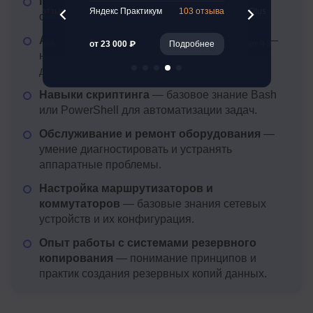
Понимание сетевой модели OSI
—
ющих
261 отзыв
Яндекс Практикум
103 отзыва
Otus
основные сетевые протоколы и их работа.
Администрирование сетевых сервисов
—
Подробнее
от 23 000 ₽
Подробнее
от 9 360 ₽
настройка и поддержка DHCP, DNS, FTP и
других служб.
Навыки скриптинга
— базовое знание Bash
или PowerShell для автоматизации задач.
Обслуживание и ремонт оборудования
—
умение диагностировать и устранять
аппаратные проблемы.
Настройка маршрутизаторов и
коммутаторов
— базовые знания сетевых
устройств и их конфигурация.
Опыт работы с системами резервного
копирования
— понимание принципов и
практик создания резервных копий данных.