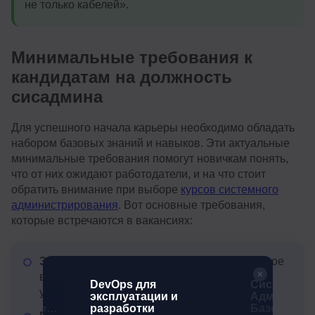
не только кабелей».
Минимальные требования к
кандидатам на должность
сисадмина
Для успешного начала карьеры необходимо обладать
набором базовых знаний и навыков. Эти актуальные
минимальные требования помогут новичкам понять,
что от них ожидают работодатели, и на что стоит
обратить внимание при выборе
курсов системного
администрирования
. Вот основные требования,
которые встречаются в вакансиях:
Знание операционных систем
— уверенное
владение Windows и/или Unix, включая
Ops:
DevOps для
Системны
установку и настройку.
эксплуатации и
Администра
рование
разработки
Базовый у