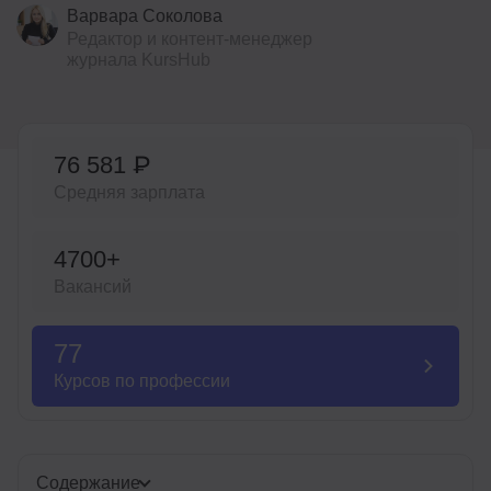
Варвара Соколова
Иностранные языки
Редактор и контент-менеджер
журнала KursHub
Soft Skills
ДПО
Детям
76 581 ₽
Средняя зарплата
Акции и промокоды
Рейтинг онлайн-школ
4700+
Вакансий
77
Курсов по профессии
Содержание