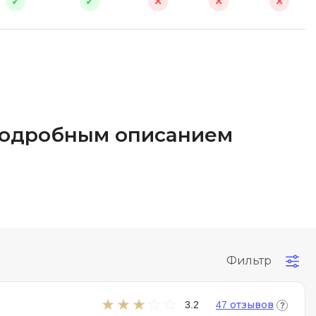
✓
✓
✕
✕
✕
 подробным описанием
Фильтр
3.2
47 отзывов