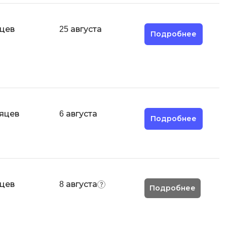
MODX
.js
MATLAB
яцев
25 августа
mfony
Подробнее
MS SQL
C
Cisco
CI/CD
сяцев
6 августа
Подробнее
CentOS
ClickHouse
П
тка
Пентест
яцев
8 августа
Подробнее
Промпт инжиниринг
de
Программная инженерия