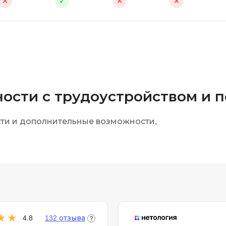
✕
✓
✕
✕
ности с трудоустройством и
сти и дополнительные возможности,
4.8
132 отзыва