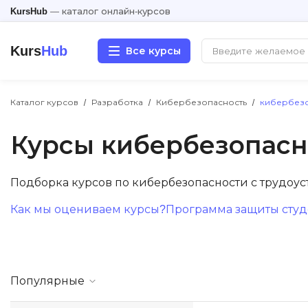
KursHub
— каталог онлайн-курсов
Kurs
Hub
Все курсы
Каталог курсов
Разработка
Кибербезопасность
кибербезо
Разработка
Курсы кибербезопасн
Маркетинг
Дизайн
Подборка курсов по кибербезопасности с трудоу
Как мы оцениваем курсы?
Программа защиты студе
Аналитика
Менеджмент
Популярные
Иностранные языки