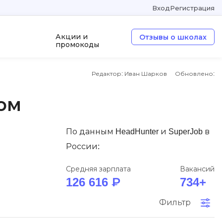
Вход
Регистрация
Акции и
Отзывы о школах
промокоды
Редактор: Иван Шарков
Обновлено:
а
ООП
Операционные системы
ом
W
По данным HeadHunter и SuperJob в
Wordpress
России:
Webflow
Webpack
Средняя зарплата
Вакансий
126 616 ₽
734+
O
Фильтр
Oracle SQL
OSINT