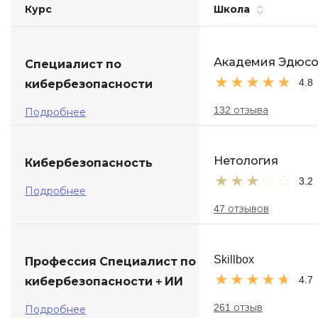
Курс
Школа
Soft Skills
ДПО
Академия Эдюс
Специалист по
4.8
кибербезопасности
Детям
132 отзыва
Подробнее
Нетология
Кибербезопасность
3.2
Подробнее
47 отзывов
Skillbox
Профессия Специалист по
4.7
кибербезопас­но­сти + ИИ
261 отзыв
Подробнее