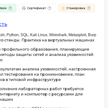
твом
Сертификат
Стажировка
сть
sh, Python, SQL, Kali Linux, Wireshark, Metasploit, Burp
entest-стенды. Практика на виртуальных машинах
з профильного образования, планирующие
 методы защиты сетей и анализа уязвимостей
ию
езультатам анализа уязвимостей, настроенная
ол тестирования на проникновение, план
ов в типовой инфраструктуре
олнения лабораторных работ требуется
интернету и компьютер с ресурсами для
 машин