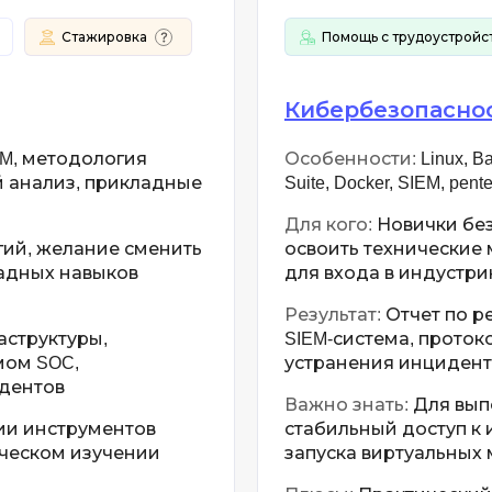
Стажировка
Помощь с трудоустройс
Кибербезопасно
SIEM, методология
Особенности:
Linux, Ba
 анализ, прикладные
Suite, Docker, SIEM, p
Для кого:
Новички бе
гий, желание сменить
освоить технические
адных навыков
для входа в индустр
Результат:
Отчет по р
аструктуры,
SIEM-система, проток
мом SOC,
устранения инцидент
дентов
Важно знать:
Для вып
ии инструментов
стабильный доступ к 
ическом изучении
запуска виртуальных