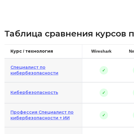
Таблица сравнения курсов 
Курс / технология
Wireshark
N
Специалист по
✓
кибербезопасности
Кибербезопасность
✓
Профессия Специалист по
✓
кибербезопас­но­сти + ИИ