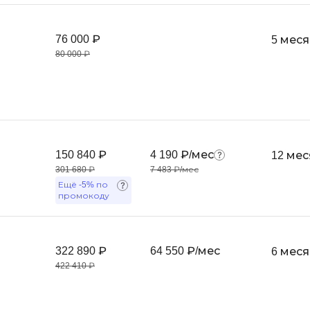
Android-разработка
Фреймворк Vue
Apache Kafka
76 000 ₽
5 мес
Фреймворк Sy
ASP.NET
80 000 ₽
T
Ansible
TypeScript
Arduino
Tilda
Android Studio
Terraform
Active Directory
150 840 ₽
4 190 ₽/мес
12 ме
Three.js
301 680 ₽
7 483 ₽/мес
Apache Airflow
Ещё
-5%
по
Asterisk
V
промокоду
API
VR/AR-разрабо
VMware
Р
322 890 ₽
64 550 ₽/мес
6 мес
422 410 ₽
Visual Studio Co
Разработка мобильных
приложений
R