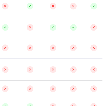
Q
✕
✓
✕
✕
✓
QGIS
ботка
Qt Creator
✓
✕
✓
✓
✕
X
XML
U
✕
✕
✕
✕
✕
UML
зработкой и IT
Y
✕
✕
✕
✕
✕
ронами
Yandex Cloud
✕
✕
✕
✕
✕