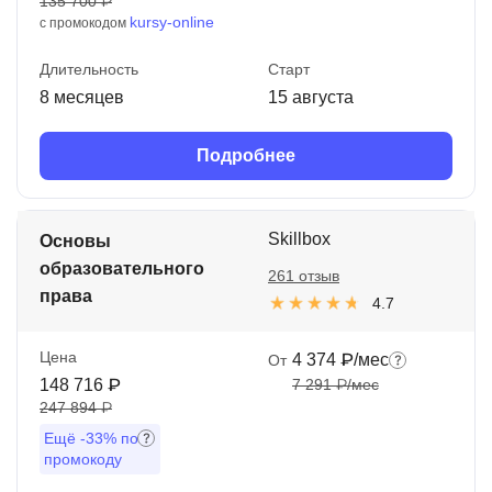
135 700 ₽
kursy-online
с промокодом
Длительность
Старт
8 месяцев
15 августа
Подробнее
Skillbox
Основы
образовательного
261 отзыв
права
4.7
Цена
4 374 ₽/мес
От
148 716 ₽
7 291 ₽/мес
247 894 ₽
Ещё
-33%
по
промокоду