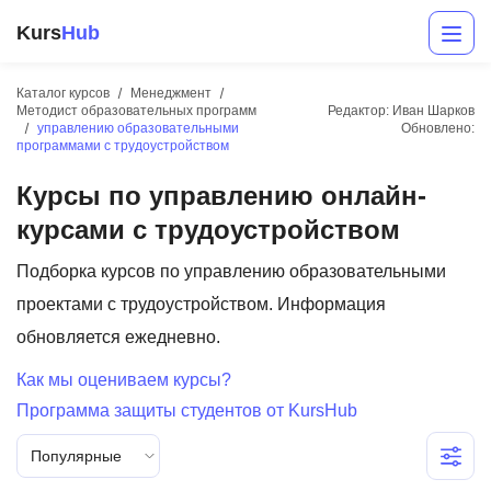
Kurs
Hub
Каталог курсов
Менеджмент
Методист образовательных программ
Редактор: Иван Шарков
управлению образовательными
Обновлено:
программами с трудоустройством
Курсы по управлению онлайн-
курсами с трудоустройством
Подборка курсов по управлению образовательными
Разработка
проектами с трудоустройством. Информация
обновляется ежедневно.
Маркетинг
Как мы оцениваем курсы?
Дизайн
Программа защиты студентов от KursHub
Аналитика
Популярные
Менеджмент