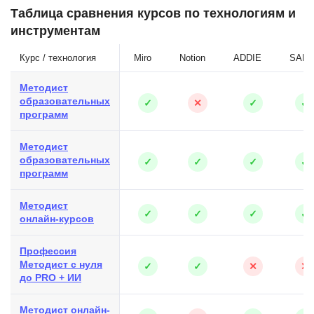
Таблица сравнения курсов по технологиям и
инструментам
Курс / технология
Miro
Notion
ADDIE
SAM
Методист
образовательных
✓
✕
✓
✓
программ
Методист
образовательных
✓
✓
✓
✓
программ
Методист
✓
✓
✓
✓
онлайн‑курсов
Профессия
Методист с нуля
✓
✓
✕
✕
до PRO + ИИ
Методист онлайн-