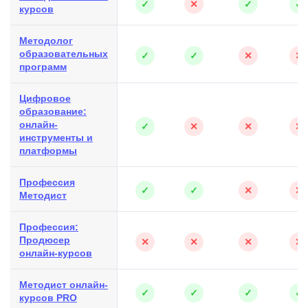
✓
✕
✓
✓
курсов
Методолог
образовательных
✓
✓
✕
✕
программ
Цифровое
образование:
онлайн-
✓
✕
✕
✕
инструменты и
платформы
Профессия
✓
✓
✕
✕
Методист
Профессия:
Продюсер
✕
✕
✕
✕
онлайн-курсов
Методист онлайн-
✓
✓
✓
✓
курсов PRO