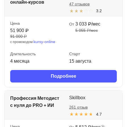
онлайн‑курсов
47 отзывов
3.2
Цена
3 033 ₽/мес
От
51 900 ₽
5 055 ₽/мес
91 000 ₽
kursy-online
с промокодом
Длительность
Старт
4 месяца
15 августа
Подробнее
Skillbox
Профессия Методист
с нуля до PRO + ИИ
261 отзыв
4.7
Цена