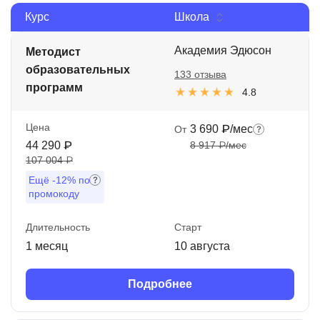
Курс
Школа
Иностранные языки
Soft Skills
Академия Эдюсон
Методист
образовательных
133 отзыва
ДПО
программ
4.8
Детям
Цена
3 690 ₽/мес
От
Акции и промокоды
44 290 ₽
8 917 ₽/мес
107 004 ₽
Рейтинг онлайн-школ
Ещё
-12%
по
промокоду
Длительность
Старт
1 месяц
10 августа
Подробнее