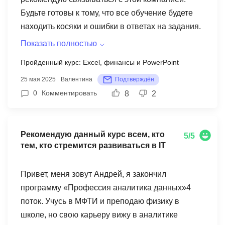
Будьте готовы к тому, что все обучение будете
находить косяки и ошибки в ответах на задания.
Скрины своих личных обращений прикладываю,
Показать полностью
это без учета бесконечных подобных сообщений
Пройденный курс: Excel, финансы и PowerPoint
в общей группе по обучению. Обучалась по
25 мая 2025
Валентина
Подтверждён
специальности Финансовый аналитик. На видео
0
Комментировать
8
2
обучениях их эксперты тоже допускали ошибки и
арифметические, и орфографические, и это
«эксперты», делайте выводы об уровне
Рекомендую данный курс всем, кто
обучения у них. Все отзывы ******** за 500
5/5
тем, кто стремится развиваться в IT
рублей 😂 скрин о просьбе оставить отзыв за
деньги также прикладываю. После обучения
Привет, меня зовут Андрей, я закончил
будьте готовы к тому, что никакой единой
программу «Профессия аналитика данных»4
структуры в голове у вас не будет и понимания,
поток. Учусь в МФТИ и преподаю физику в
как применить эти знания, также. Это связано с
школе, но свою карьеру вижу в аналитике
тем, что все их обучение состоит из