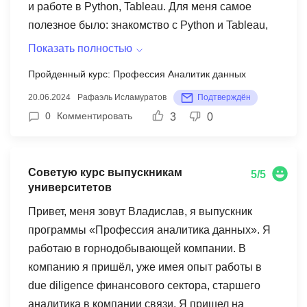
и работе в Python, Tableau. Для меня самое
полезное было: знакомство с Python и Tableau,
lifehacks по работе с PowerPoint, сообщество
Показать полностью
Changellenge >>. Советую этот курс людям,
Пройденный курс: Профессия Аналитик данных
которые хотят работать с большим количеством
20.06.2024
Рафаэль Исламуратов
Подтверждён
данных, уметь выделять суть и презентовать
0
Комментировать
3
0
выводы в формате бизнес-презентации. Думаю,
что курс подойдёт для студентов 2 курса,
которые хотят освоить навыки для прохождения
Советую курс выпускникам
стажировки в компаниях. Я рекомендую этот
5/5
университетов
курс тем, кто хочет освоить новые инструменты,
чтобы получить повышение или поменять место
Привет, меня зовут Владислав, я выпускник
или сферу работы.
программы «Профессия аналитика данных». Я
работаю в горнодобывающей компании. В
компанию я пришёл, уже имея опыт работы в
due diligence финансового сектора, старшего
аналитика в компании связи. Я пришел на