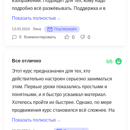
изображений. Подойдёт для тех, кому надо
подробно всё разжёвывать. Поддержка и в
целом персонал, задействованный на курсе,
Показать полностью
вызывают только положительные эмоции.
13.03.2024
Лина
Подтверждён
Программа содержит не только стандартные
0
Комментировать
0
0
блоки, разбитые по темам, но и лекции
сторонних экспертов по многие вопросам,
связанным с ИИ. Отмечу субъективно моё
Все отлично
5/5
понимание по точкам роста данного курса: не
хватает обзора основных возможностей ИИ в
Этот курс предназначен для тех, кто
сфере аудио и видео. Об этом вскользь
действительно настроен серьезно заниматься
упоминается на вебинарах, но хотелось бы
этим. Первые уроки показались простыми и
специального блока, которых посвящён этому.
понятными, и я быстро усваивал материал.
Иначе картина неполная. В остальном
Хотелось пройти их быстрее. Однако, по мере
существенных недостатков не вижу, курс
продвижения курс становился всё сложнее. На
дорабатывается постоянно, насколько могу
последних уроках по Адало я проводил по 3-5
Показать полностью
судить, на обратную связь от студентов
часов, просматривая уроки, работая над