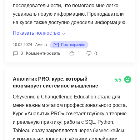
что все равно будет что-то новое) и работы с
последовательности, что помогало мне легко
бизнес-процессами.
усваивать новую информацию. Преподаватели
на курсе также доступно доносили информацию.
Кроме того, стоит отметить удобство онлайн-
Показать полностью
формата обучения. Я могла изучать материалы
10.02.2024
Амина
Подтверждён
в удобное для себя время, что было особенно
0
Комментировать
1
0
важно для меня, учитывая мою занятость. А
наличие дэдлайнов для получения
дополнительных обучающих блоков являлось
Аналитик PRO: курс, который
5/5
для меня отличной мотивацией. Хайлатом курса
формирует системное мышление
для меня были кейс-уики. Это были самые
Обучение в Changellenge Education стало для
напряженные, но самые продуктивные недели,
меня важным этапом профессионального роста.
на которых можно было познакомиться с
Курс «Аналитик PRO» сочетает глубокую теорию
коллегами и вместе работать над интересными
и реальную практику: работа с SQL, Python,
кейсами от топовых российских и
Tableau сразу закрепляется через бизнес-кейсы
международных кампаний. В целом, я очень
и командные проекты с чёткими дедлайнами.