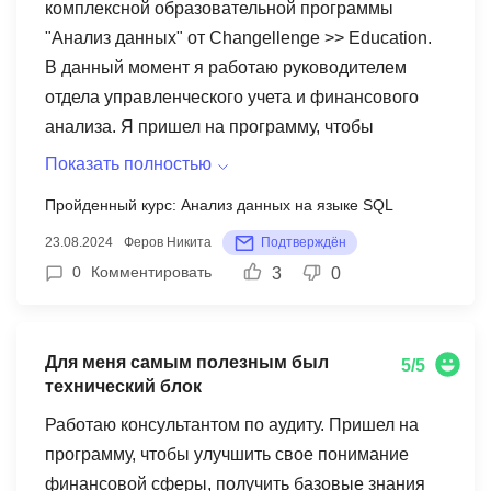
комплексной образовательной программы
навыки уже через 3 месяца обучения на курсе
"Анализ данных" от Changellenge >> Education.
помогли мне устроиться на позицию системного
В данный момент я работаю руководителем
аналитика в Лиге Цифровой Экономики и выйти
отдела управленческого учета и финансового
на проект крупной нефтедобывающей компании
анализа. Я пришел на программу, чтобы
в качестве аналитика. Отбор происходил в 4
получить новые интересные знания и научиться
этапа - тестовое задание (задачи на логику и
Показать полностью
пользоваться дополнительным программным
SQL), короткое телефонное интервью, интервью
Пройденный курс: Анализ данных на языке SQL
обеспечением для проведения различных видов
с hr и, наконец, техническое собеседование -
23.08.2024
Феров Никита
Подтверждён
анализа данных. Я научился пользоваться SQL,
самый сложный этап. Курс дал достаточный
0
Комментировать
3
0
Python, Tableau, а также узнал дополнительно
уровень знаний и навыков для прохождения
интересные вещи, касательно продуктовой и
отбора.
маркетинговой аналитики. Самым полезным и
Для меня самым полезным был
интересным в курсе мне показалась работа в
5/5
технический блок
командах при решении различных кейсов. Это
очень интересный опыт работы с незнакомыми
Работаю консультантом по аудиту. Пришел на
людьми, генерация идей в режиме онлайн и
программу, чтобы улучшить свое понимание
обсуждение их. Рекомендую этот курс всем , кто
финансовой сферы, получить базовые знания