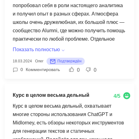
попробовал себя в роли настоящего аналитика
порекомендовала этот курс тем, кто хочет
и получил опыт в разных сферах. Атмосфера
научиться решать кейсы и ищет способы
школы очень дружелюбная, их большой плюс —
структурно подтянуть нужные навыки.
сообщество Alumni, где можно получить помощь
практически по любой проблеме. Отдельное
спасибо Вале и Даше за то, что беспокоились за
Показать полностью
меня во время обучения — прохожу ли я
18.03.2024
Олег
Подтверждён
учебные модули или нет!
0
Комментировать
0
0
Курс в целом весьма дельный
4/5
Курс в целом весьма дельный, охватывает
многие стороны использования ChatGPT и
Midlorney, есть обзоры некоторых инструментов
для генерации текстов и статичных