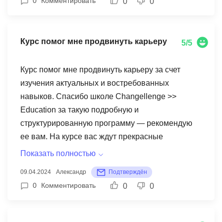
0
Комментировать
0
0
навыков. Созданное после прохождения курса
портфолио стало отличным дополнением к
моему резюме и подтверждением моего личного
Курс помог мне продвинуть карьеру
5/5
профессионального роста. Я хочу выразить
благодарность команде ZeroCode за
Курс помог мне продвинуть карьеру за счет
вдохновляющий курс и поддержку на
изучения актуальных и востребованных
протяжении всего моего обучения нейросетям.
навыков. Спасибо школе Changellenge >>
Я настоятельно рекомендую этот курс всем, кто
Education за такую подробную и
стремится погрузиться в мир машинного
структурированную программу — рекомендую
обучения и разработки искусственного
ее вам. На курсе вас ждут прекрасные
интеллекта!
материалы, отзывчивые менторы, классная
Показать полностью
команда, много кейсов — это будет прекрасным
09.04.2024
Александр
Подтверждён
дополнением к вашему резюме!
0
Комментировать
0
0