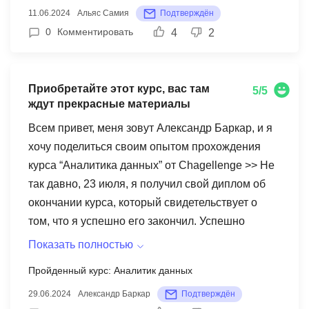
11.06.2024
Альяс Самия
Подтверждён
анализировать большие базы данных. Также
0
Комментировать
4
2
данная программа помогла мне в решении
кейсов (Moscow Cup 2021 - получила HQA 25%,
сейчас планирую участвовать в CEO Challenge
Приобретайте этот курс, вас там
2022 P&G). Также благодаря курсу научилась
5/5
ждут прекрасные материалы
структурировать рутинные задачи. Помимо
этого, блок по soft skills помог мне развить
Всем привет, меня зовут Александр Баркар, и я
навыки, необходимые для собеседований.
хочу поделиться своим опытом прохождения
Благодаря программе я прошла на стажировку в
курса “Аналитика данных” от Chagellenge >> Не
известный банк. Все блоки данного курса очень
так давно, 23 июля, я получил свой диплом об
полезны как для решения повседневных задач,
окончании курса, который свидетельствует о
так и бизнес-кейсов. Для меня очень полезным
том, что я успешно его закончил. Успешно
стало освоение SQL. Новые навыки открыли
освоил такие инструменты как Excel, SQL,
Показать полностью
двери в крупные банки, а также крупные
Python, Tableau, а также основы корпоративных
Пройденный курс: Аналитик данных
компании. Также очень полезным был блок
финансов, основы маркетинговой аналитики.
«Структурированное мышление», который
29.06.2024
Александр Баркар
Подтверждён
Все это, а также достаточно подробный и