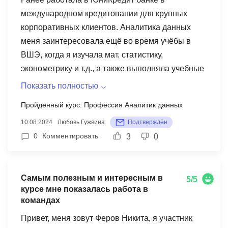
международном кредитовании для крупных
корпоративных клиентов. Аналитика данных
меня заинтересовала ещё во время учёбы в
ВШЭ, когда я изучала мат. статистику,
эконометрику и т.д., а также выполняла учебные
проекты на R. Поработав в корпоративном
Показать полностью
кредитовании, я поняла что всё-таки хочу
Пройденный курс: Профессия Аналитик данных
заниматься именно аналитикой, так как это
10.08.2024
Любовь Гужвина
Подтверждён
более техническая область. Однако, мне не
0
Комментировать
3
0
хватало hard-skills, и я пришла на программу
Аналитик данных, прежде всего, чтобы изучить
SQL и Python для анализа данных, а также BI-
Самым полезным и интересным в
системы. Мне очень понравились
5/5
курсе мне показалась работа в
соответствующие блоки на платформе
командах
Changellenge, особенно блок по SQL - все очень
Привет, меня зовут Феров Никита, я участник
структурированно и понятно. Полученные