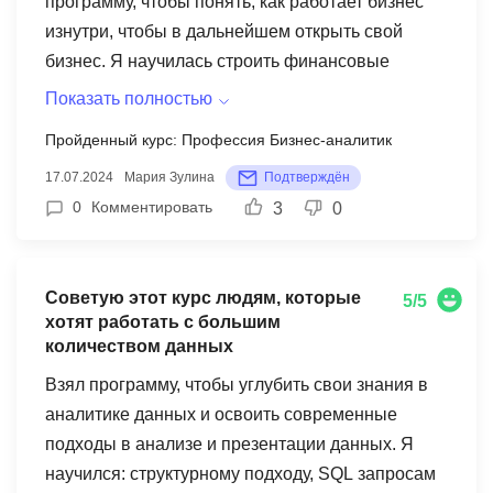
программу, чтобы понять, как работает бизнес
в топовые компании.
изнутри, чтобы в дальнейшем открыть свой
бизнес. Я научилась строить финансовые
модели, работать в Excel, а также стала лучше
Показать полностью
разбираться в финансах и поняла, как
Пройденный курс: Профессия Бизнес-аналитик
выстроить свою карьерную стратегию. Для меня
17.07.2024
Мария Зулина
Подтверждён
самыми полезными были блоки финансового
0
Комментировать
3
0
моделирования, Excel и Python. На мой взгляд,
курс будет полезен всем тем, кто хочет понять,
как работает бизнес изнутри, и найти своё место
Советую этот курс людям, которые
в аналитике. Приходите в Changellenge >>
5/5
хотят работать с большим
Education!
количеством данных
Взял программу, чтобы углубить свои знания в
аналитике данных и освоить современные
подходы в анализе и презентации данных. Я
научился: структурному подходу, SQL запросам