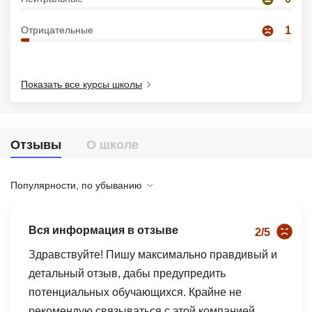
Иностранные языки
Отрицательные
1
Soft Skills
ДПО
Показать все курсы школы
Детям
Акции и промокоды
Отзывы
О школе
Рейтинг онлайн-школ
Популярности, по убыванию
Вся информация в отзыве
2/5
Здравствуйте! Пишу максимально правдивый и
детальный отзыв, дабы предупредить
потенциальных обучающихся. Крайне не
рекомендую связываться с этой компанией.