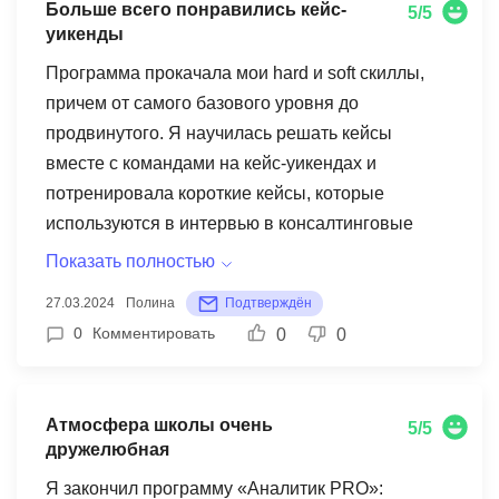
Больше всего понравились кейс-
5/5
уикенды
Программа прокачала мои hard и soft скиллы,
причем от самого базового уровня до
продвинутого. Я научилась решать кейсы
вместе с командами на кейс-уикендах и
потренировала короткие кейсы, которые
используются в интервью в консалтинговые
компании. Тем, кто начинает путь подготовки к
Показать полностью
консалтингу, рекомендую эту программу! Юлия
27.03.2024
Полина
Подтверждён
Учусь на 4 курсе в Вышке и работаю в Accenture.
0
Комментировать
0
0
Пришла, чтобы подтянуть навыки решения
кейсов, — и мне это удалось! Больше всего
понравились кейс-уикенды — мини-чемпионаты,
Атмосфера школы очень
5/5
когда вы с командой всю неделю готовите
дружелюбная
решение, а на выходных презентуете его
Я закончил программу «Аналитик PRO»:
представителям компаний-заказчиков. Я бы