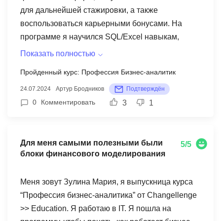
хочет узнать, что такое настоящая работа в
для дальнейшей стажировки, а также
команде, кто хочет получить новые знания, кто
воспользоваться карьерными бонусами. На
хочет научиться работать в разных классных
программе я научился SQL/Excel навыкам,
программах и просто познакомиться с крутыми
также разбираться в финансовых моделях и
Показать полностью
новыми людьми. Отдельное спасибо
аналитике. Также выделю блок с построением
Пройденный курс: Профессия Бизнес-аналитик
организаторам, всё было на высочайшем
презентаций, который помог мне с построением
уровне!))
24.07.2024
Артур Бродников
Подтверждён
карьеры в консалтинге. Для меня самым
0
Комментировать
3
1
полезным был технический блок, где
разбиралась работа в Excel - таблицах и SQL -
анализе, что впоследствии выделило меня при
Для меня самыми полезными были
отборе на стажировку. Более того, я получил
5/5
блоки финансового моделирования
ценный теоретический базис, теорию
финансовой отчетности. На мой взгляд, курс
Меня зовут Зулина Мария, я выпускница курса
будет полезен тем, кто хочет сменить род
“Профессия бизнес-аналитика” от Changellenge
деятельности или направление своего
>> Education. Я работаю в IT. Я пошла на
обучения, устроиться на стажировку или работу