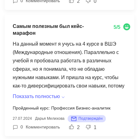
0
Комментировать
2
0
кто только собирается начать развиваться в
востребованные навыки для хорошей
бизнес-аналитики или определяется с выбором
стажировки. Получить основные знания для
профессии.
данной профессии, чтобы в дальнейшем
Самым полезным был кейс-
5/5
понимать, что конкретно надо продолжать
марафон
развивать.
На данный момент я учусь на 4 курсе в ВШЭ
(Международные отношения). Параллельно с
учебой я пробовала работать в различных
сферах, но я понимала, что не обладаю
нужными навыками. И пришла на курс, чтобы
как-то диверсифицировать свои навыки, потому
что моя специальность это чисто гуманитарная
Показать полностью
история. В университете мы не изучали никаких
Пройденный курс: Профессия Бизнес-аналитик
прикладных предметов (типа Экселя, матана,
27.07.2024
Дарья Мелихова
Подтверждён
питона), что сделало меня
0
Комментировать
2
1
неконкурентоспособной на рынке труда. На
курсе я смогла освоить очень много всего, но в