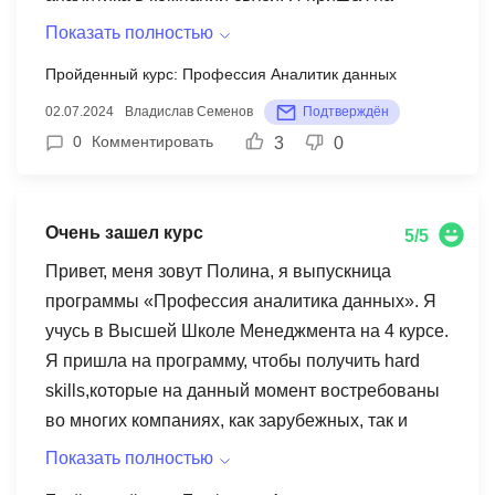
программу, чтобы усилить свои навыки в SQL и
Показать полностью
Python, удостовериться, что удовлетворяю
Пройденный курс: Профессия Аналитик данных
потребностям рынка и пойти на новую
02.07.2024
Владислав Семенов
Подтверждён
карьерную вершину. Я научился использовать
0
Комментировать
3
0
SQL и Python для аналитики, принципам работы
с базами данных. Для меня самым полезным
было улучшение технических навыков в SQL и
Очень зашел курс
Python, как следствие — укрепление
5/5
уверенности в себе. В первую очередь советую
Привет, меня зовут Полина, я выпускница
курс выпускникам университетов, особенно со
программы «Профессия аналитика данных». Я
знанием основ экономики и аналитики, вам
учусь в Высшей Школе Менеджмента на 4 курсе.
будет легче именно освоить технические
Я пришла на программу, чтобы получить hard
навыки. Также приобретённые навыки будут
skills,которые на данный момент востребованы
жизненно важными, если вы собираетесь в
во многих компаниях, как зарубежных, так и
конслатинг, это позволит вам расти быстрее, а
российских,и чтобы в дальнейшем мне было
Показать полностью
не учиться с нуля техническим навыкам на
проще попасть на стажировку, а может даже