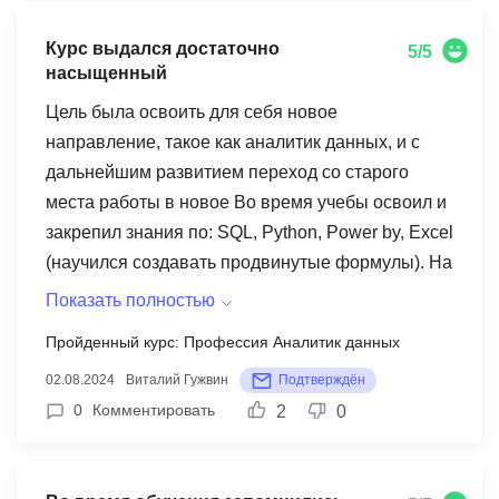
первую очередь я получила комплексное
Курс выдался достаточно
представление о том, что являет собой область
5/5
насыщенный
аналитики. Плюс смогла подтянуть навыки hard
skills (Excel, SQL, работа с большими базами
Цель была освоить для себя новое
данных), а также познакомилась с механикой
направление, такое как аналитик данных, и с
решения кейсов. Для меня самым полезным
дальнейшим развитием переход со старого
был кейс-марафон, так он давал понять как в
места работы в новое Во время учебы освоил и
будущем решать такие задания на
закрепил знания по: SQL, Python, Power by, Excel
собеседованиях.
(научился создавать продвинутые формулы). На
мой взгляд, курс будет полезен тем, кто только
Показать полностью
начинает осваивать данное направление, не
Пройденный курс: Профессия Аналитик данных
знает основ программ, необходимых аналитику,
02.08.2024
Виталий Гужвин
Подтверждён
и для тех, кто просто хочет развиваться. Курс
0
Комментировать
2
0
выдался достаточно насыщенный, за время его
прохождения я узнал многие основы, но больше
всего меня впечатлила отзывчивость