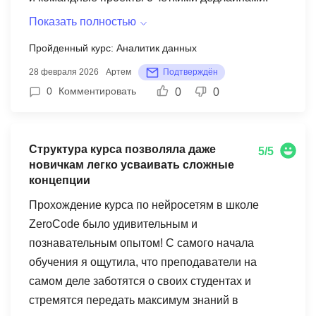
довольна курсом "Бизнес-аналитик" от
Это создаёт ощущение настоящей проектной
Changellenge. Он помог мне расширить свои
Показать полностью
работы, а не формального обучения. Программа
знания и навыки в этой области, и я уверен, что
Пройденный курс: Аналитик данных
выстроена системно — от базовых
они будут полезны для моей карьеры. Я
28 февраля 2026
Артем
Подтверждён
инструментов к более сложным задачам.
рекомендую этот курс всем, кто хочет начать
0
Комментировать
0
0
Особенно ценным для меня стало понимание
изучать профессию бизнес-аналитика.
полного аналитического цикла: от постановки
гипотез и анализа данных до подготовки
Структура курса позволяла даже
выводов и презентации результатов
5/5
новичкам легко усваивать сложные
стейкхолдерам. Отдельно отмечу
концепции
преподавателей и менторов — практикующих
Прохождение курса по нейросетям в школе
специалистов, которые дают конструктивную и
ZeroCode было удивительным и
предметную обратную связь. Школа формирует
познавательным опытом! С самого начала
сильное сообщество: постоянное
обучения я ощутила, что преподаватели на
взаимодействие с участниками усиливает
самом деле заботятся о своих студентах и
эффект обучения и даёт дополнительные
стремятся передать максимум знаний в
возможности для роста. Changellenge Education