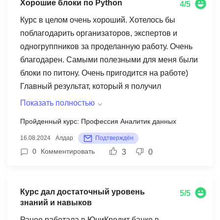
Хорошие блоки по Python
на стажировку в IT-консалтинг. На мой взгляд,
4/5
этот курс будет полезен всем, так как он дает
Курс в целом очень хороший. Хотелось бы
базовые навыки для работы в корпорации, а
поблагодарить организаторов, экспертов и
также важные навыки для самостоятельной
одногруппников за проделанную работу. Очень
профориентации, который очень пригодятся в
благодарен. Самыми полезными для меня были
построении карьеры.
блоки по питону. Очень пригодится на работе)
Главный результат, который я получил
благодаря курсу – знание того, над чем еще
Показать полностью
предстоит работать, увеличение круга общения,
Пройденный курс: Профессия Аналитик данных
полезный нетворкинг и софт скиллы.
16.08.2024
Алдар
Подтверждён
0
Комментировать
3
0
Курс дал достаточный уровень
5/5
знаний и навыков
Ранее работала в ЮниКредит банке в