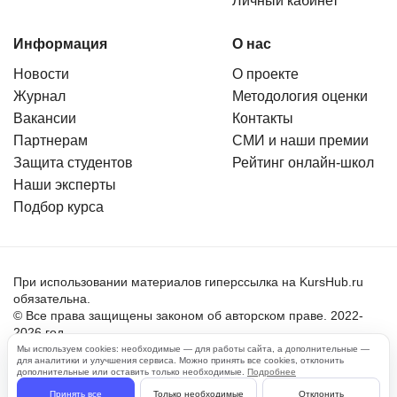
Личный кабинет
Информация
О нас
Новости
О проекте
Журнал
Методология оценки
Вакансии
Контакты
Партнерам
СМИ и наши премии
Защита студентов
Рейтинг онлайн-школ
Наши эксперты
Подбор курса
При использовании материалов гиперссылка на KursHub.ru
обязательна.
© Все права защищены законом об авторском праве. 2022-
2026 год.
Мы используем cookies: необходимые — для работы сайта, а дополнительные —
для аналитики и улучшения сервиса. Можно принять все cookies, отклонить
Пользовательское соглашение
дополнительные или оставить только необходимые.
Подробнее
Политика обработки персональных данных
Принять все
Только необходимые
Отклонить