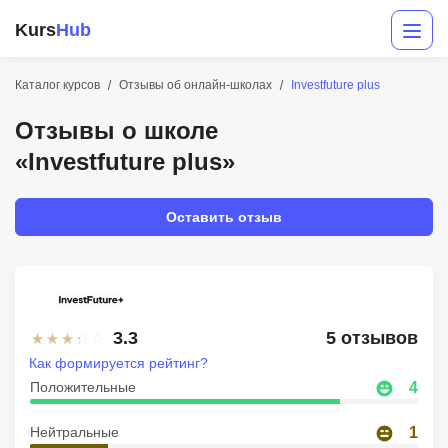
Kurs
Hub
Каталог курсов
Отзывы об онлайн-школах
Investfuture plus
Отзывы о школе
«Investfuture plus»
Оставить отзыв
Разработка
Маркетинг
3.3
5 отзывов
Дизайн
Как формируется рейтинг?
Положительные
4
Аналитика
Нейтральные
1
Менеджмент