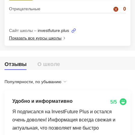
Иностранные языки
Отрицательные
0
Soft Skills
Сайт школы –
investfuture.plus
ДПО
Показать все курсы школы
Детям
Акции и промокоды
Отзывы
О школе
Рейтинг онлайн-школ
Популярности, по убыванию
Удобно и информативно
5/5
Я подписался на InvestFuture Plus и остался
очень доволен! Информация всегда свежая и
актуальная, что позволяет мне быстро