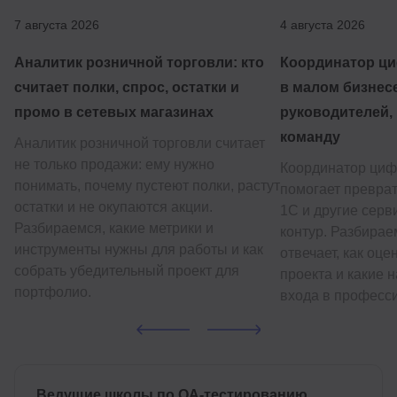
7 августа 2026
4 августа 2026
Аналитик розничной торговли: кто
Координатор ц
считает полки, спрос, остатки и
в малом бизнесе
промо в сетевых магазинах
руководителей, 
команду
Аналитик розничной торговли считает
не только продажи: ему нужно
Координатор циф
понимать, почему пустеют полки, растут
помогает превра
остатки и не окупаются акции.
1С и другие сер
Разбираемся, какие метрики и
контур. Разбираем
инструменты нужны для работы и как
отвечает, как оце
собрать убедительный проект для
проекта и какие 
портфолио.
входа в професс
Ведущие школы по QA-тестированию