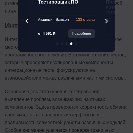
к ПО
Тестировщик ПО
Профессия
изменений. Это особенно важно в условиях быстрой
автоматиз
разработки и частых обновлений кода.
тестирова
47 отзывов
Академия Эдюсон
133 отзыва
Skillbox
Интеграционное тестирование
Подробнее
от 4 591 ₽
Подробнее
от 5 774 ₽
Интеграционное testing занимает критически важное
место в общей стратегии обеспечения качества
программного обеспечения. В отличие от юнит-тестов,
которые проверяют изолированные компоненты,
интеграционные тесты фокусируются на
взаимодействии между различными частями системы.
Основная цель этого уровня тестирования –
выявление проблем, возникающих на стыках
компонентов. Здесь проверяется корректность обмена
данными, согласованность интерфейсов и
правильность совместной работы различных модулей.
Особое внимание уделяется проверке граничных