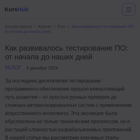
Kurs
Hub
Каталог курсов
Журнал
Блог
Как развивалось тестирование ПО:
от начала до наших дней
Как развивалось тестирование ПО:
от начала до наших дней
#БЛОГ
4 декабря 2024
За последние десятилетия тестирование
Разработка
программного обеспечения прошло впечатляющий
путь развития – от простых ручных проверок до
Маркетинг
сложных автоматизированных систем с применением
Дизайн
искусственного интеллекта. Эта эволюция была
обусловлена не только техническим прогрессом, но и
Аналитика
растущей сложностью разрабатываемых приложений.
Менеджмент
В нашей статье мы рассмотрим ключевые этапы