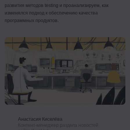
развития методов testing и проанализируем, как
Иностранные языки
изменялся подход к обеспечению качества
Soft Skills
программных продуктов.
ДПО
Детям
Акции и промокоды
Рейтинг онлайн-школ
Анастасия Киселёва
Контент-менеджер раздела новостей