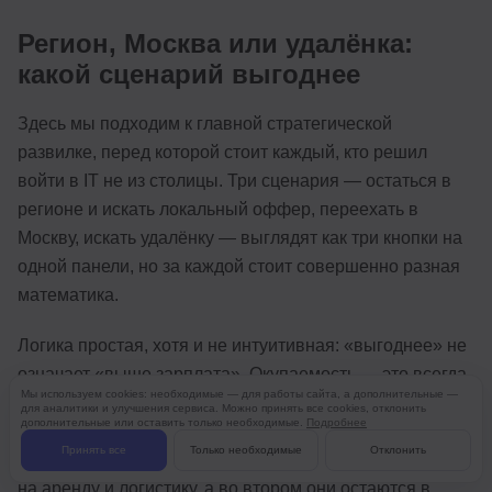
Регион, Москва или удалёнка:
какой сценарий выгоднее
Здесь мы подходим к главной стратегической
развилке, перед которой стоит каждый, кто решил
войти в IT не из столицы. Три сценария — остаться в
регионе и искать локальный оффер, переехать в
Москву, искать удалёнку — выглядят как три кнопки на
одной панели, но за каждой стоит совершенно разная
математика.
Логика простая, хотя и не интуитивная: «выгоднее» не
означает «выше зарплата». Окупаемость — это всегда
Мы используем cookies: необходимые — для работы сайта, а дополнительные —
отношение прироста к расходам, и сценарий с самой
для аналитики и улучшения сервиса. Можно принять все cookies, отклонить
дополнительные или оставить только необходимые.
Подробнее
высокой зарплатой может уступать сценарию со
Принять все
Только необходимые
Отклонить
скромным офером, если в первом съедаются деньги
на аренду и логистику, а во втором они остаются в