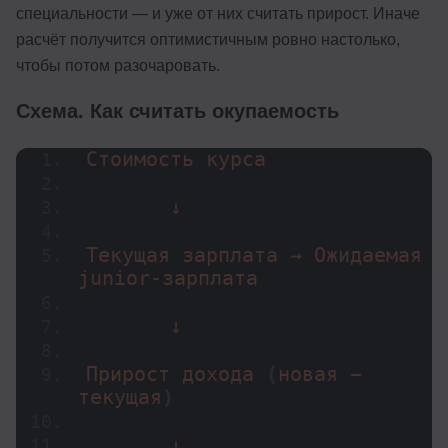
специальности — и уже от них считать прирост. Иначе
расчёт получится оптимистичным ровно настолько,
чтобы потом разочаровать.
Схема. Как считать окупаемость
Стоимость курса
       ↓
Текущая зарплата → Ожидаемая 
junior-зарплата
       ↓
Прирост дохода 
(
новая − 
текущая
)
       ↓