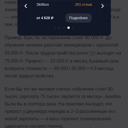
написано 144 000 ₽ за 24 месяца по 6 000 ₽, в
65 отзывов
Skillbox
261 отзыв
Яндекс Практик
знаменатель идёт 144 000, а не 6 000. Прирост дохода
— это разница между ожидаемой зарплатой junior'а и
Подробнее
от 4 628 ₽
Подробнее
от 18 500 ₽
тем, что человек получает сейчас.
Пример. Курс по тестированию стоит 90 000 ₽. До
обучения человек работает менеджером с зарплатой
55 000 ₽. После трудоустройства junior
QA
выходит на
75 000 ₽. Прирост — 20 000 ₽ в месяц. Базовый срок
возврата стоимости — 90 000 / 20 000 = 4,5 месяца
после трудоустройства.
Если бы тот же человек считал «обучение стоит 90
тысяч, зарплата 75 тысяч, окупится за месяц», ошибка
была бы в полтора раза. На практике выходит, что
прирост у джуниора нередко в 2–3 раза меньше его
новой зарплаты — и весь горизонт планирования
сдвигается соответственно.