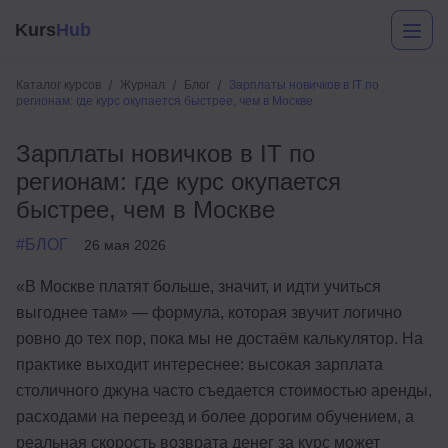
Kurs
Hub
Каталог курсов
Журнал
Блог
Зарплаты новичков в IT по
регионам: где курс окупается быстрее, чем в Москве
Зарплаты новичков в IT по
регионам: где курс окупается
быстрее, чем в Москве
#БЛОГ
26 мая 2026
Разработка
«В Москве платят больше, значит, и идти учиться
выгоднее там» — формула, которая звучит логично
Маркетинг
ровно до тех пор, пока мы не достаём калькулятор. На
Дизайн
практике выходит интереснее: высокая зарплата
столичного джуна часто съедается стоимостью аренды,
Аналитика
расходами на переезд и более дорогим обучением, а
Менеджмент
реальная скорость возврата денег за курс может