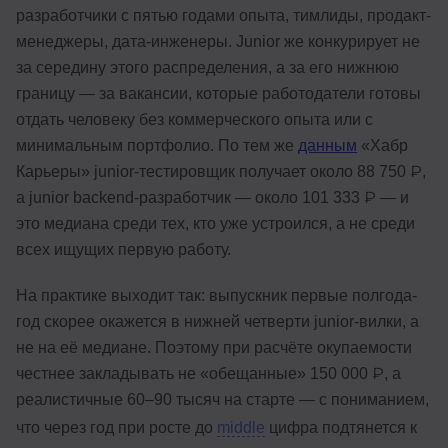
разработчики с пятью годами опыта, тимлиды, продакт-
менеджеры, дата-инженеры. Junior же конкурирует не
за середину этого распределения, а за его нижнюю
границу — за вакансии, которые работодатели готовы
отдать человеку без коммерческого опыта или с
минимальным портфолио. По тем же
данным
«Хабр
Карьеры» junior-тестировщик получает около 88 750 ₽,
а junior backend-разработчик — около 101 333 ₽ — и
это медиана среди тех, кто уже устроился, а не среди
всех ищущих первую работу.
На практике выходит так: выпускник первые полгода-
год скорее окажется в нижней четверти junior-вилки, а
не на её медиане. Поэтому при расчёте окупаемости
честнее закладывать не «обещанные» 150 000 ₽, а
реалистичные 60–90 тысяч на старте — с пониманием,
что через год при росте до
middle
цифра подтянется к