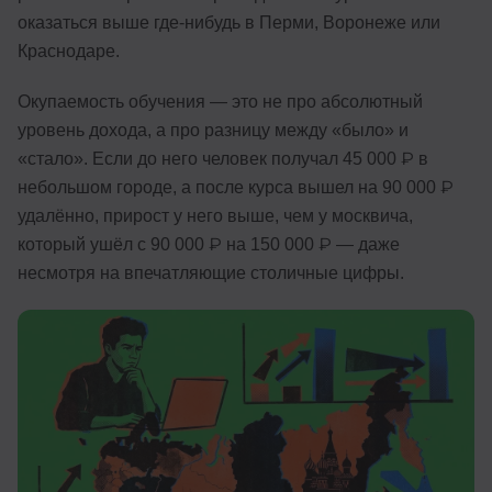
оказаться выше где-нибудь в Перми, Воронеже или
Иностранные языки
Краснодаре.
Soft Skills
Окупаемость обучения — это не про абсолютный
ДПО
уровень дохода, а про разницу между «было» и
«стало». Если до него человек получал 45 000 ₽ в
Детям
небольшом городе, а после курса вышел на 90 000 ₽
Акции и промокоды
удалённо, прирост у него выше, чем у москвича,
который ушёл с 90 000 ₽ на 150 000 ₽ — даже
Рейтинг онлайн-школ
несмотря на впечатляющие столичные цифры.