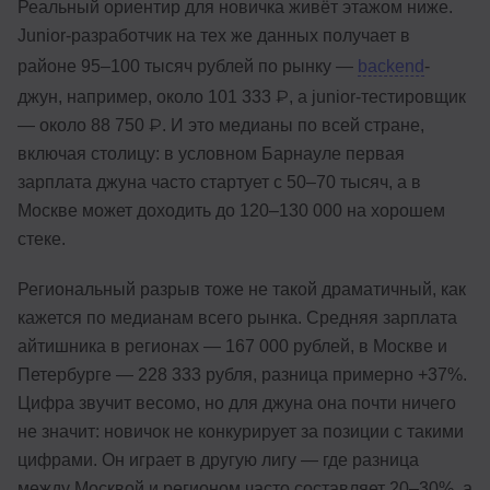
Реальный ориентир для новичка живёт этажом ниже.
Junior-разработчик на тех же данных получает в
районе 95–100 тысяч рублей по рынку —
backend
-
джун, например, около 101 333 ₽, а junior-тестировщик
— около 88 750 ₽. И это медианы по всей стране,
включая столицу: в условном Барнауле первая
зарплата джуна часто стартует с 50–70 тысяч, а в
Москве может доходить до 120–130 000 на хорошем
стеке.
Региональный разрыв тоже не такой драматичный, как
кажется по медианам всего рынка. Средняя зарплата
айтишника в регионах — 167 000 рублей, в Москве и
Петербурге — 228 333 рубля, разница примерно +37%.
Цифра звучит весомо, но для джуна она почти ничего
не значит: новичок не конкурирует за позиции с такими
цифрами. Он играет в другую лигу — где разница
между Москвой и регионом часто составляет 20–30%, а