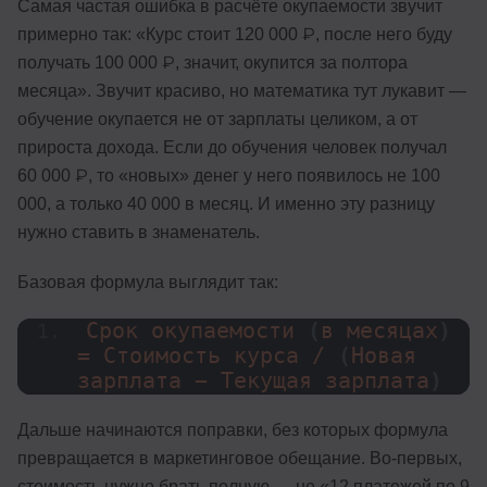
Самая частая ошибка в расчёте окупаемости звучит
примерно так: «Курс стоит 120 000 ₽, после него буду
получать 100 000 ₽, значит, окупится за полтора
месяца». Звучит красиво, но математика тут лукавит —
обучение окупается не от зарплаты целиком, а от
прироста дохода. Если до обучения человек получал
60 000 ₽, то «новых» денег у него появилось не 100
000, а только 40 000 в месяц. И именно эту разницу
нужно ставить в знаменатель.
Базовая формула выглядит так:
Срок окупаемости 
(
в месяцах
)
= Стоимость курса / 
(
Новая 
зарплата − Текущая зарплата
)
Дальше начинаются поправки, без которых формула
превращается в маркетинговое обещание. Во-первых,
стоимость нужно брать полную — не «12 платежей по 9