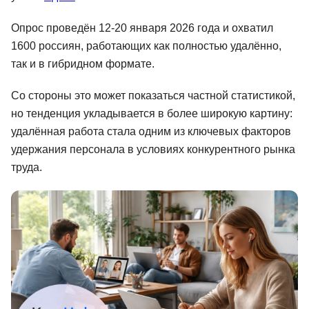
Иностранные языки
Опрос проведён 12-20 января 2026 года и охватил
Soft Skills
1600 россиян, работающих как полностью удалённо,
так и в гибридном формате.
ДПО
Со стороны это может показаться частной статистикой,
Детям
но тенденция укладывается в более широкую картину:
Акции и промокоды
удалённая работа стала одним из ключевых факторов
удержания персонала в условиях конкурентного рынка
Рейтинг онлайн-школ
труда.