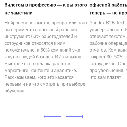
билетом в профессию — а вы этого
офисной работы
не заметили
теперь — не пр
Нейросети незаметно превратились из
Yandex B2B Tech
эксперимента в обычный рабочий
универсального И
инструмент: 63% работодателей и
отвечает текстом
сотрудников относятся к ним
рабочие операции
положительно, а 60% компаний уже
отчётов. Компани
ждут от людей базовых ИИ-навыков.
закроет 30–50% 
Быстрее всего планка растёт в
сотрудников. Объ
маркетинге, контенте и аналитике.
про увольнения, а
Рассказываем, кого это касается
что вам платят.
первым и на что смотреть при выборе
обучения.