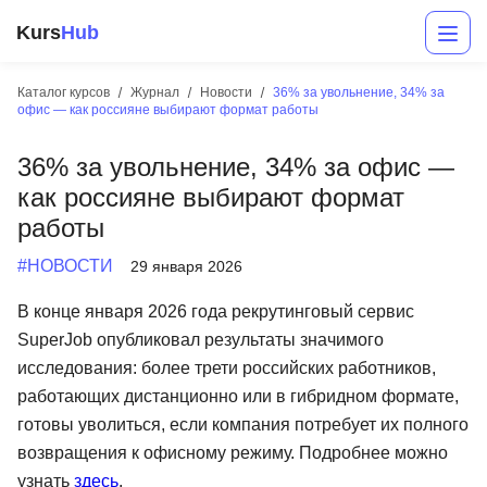
Kurs
Hub
Каталог курсов
Журнал
Новости
36% за увольнение, 34% за
офис — как россияне выбирают формат работы
36% за увольнение, 34% за офис —
как россияне выбирают формат
работы
#НОВОСТИ
29 января 2026
Разработка
В конце января 2026 года рекрутинговый сервис
SuperJob опубликовал результаты значимого
Маркетинг
исследования: более трети российских работников,
Дизайн
работающих дистанционно или в гибридном формате,
готовы уволиться, если компания потребует их полного
Аналитика
возвращения к офисному режиму. Подробнее можно
Менеджмент
узнать
здесь
.