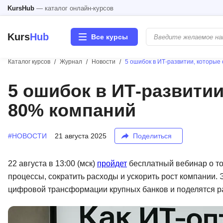
KursHub
— каталог онлайн-курсов
Kurs
Hub
Все курсы
Каталог курсов
Журнал
Новости
5 ошибок в ИТ-развитии, которы
Разработка
5 ошибок в ИТ-развити
80% компаний
Маркетинг
Дизайн
#НОВОСТИ
21 августа 2025
Поделиться
Аналитика
22 августа в 13:00 (мск)
пройдет
бесплатный вебинар о то
процессы, сократить расходы и ускорить рост компании.
Менеджмент
цифровой трансформации крупных банков и поделятся 
Иностранные языки