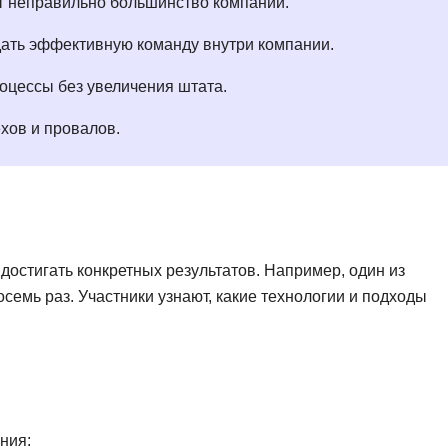
т неправильно большинство компаний.
Ruby
Разработка на языке C и C++
ать эффективную команду внутри компании.
RabbitMQ
Разработка на Kotlin
React Native
оцессы без увеличения штата.
Разработка игр на Unreal Engine
L
Работа с GIT
хов и провалов.
Linux
Разработка на языке Swift
LibGDX
Реверс инжиниринг
Робототехника для взрослых
K
Ручное тестирование
достигать конкретных результатов. Например, один из
Kubernetes
семь раз. Участники узнают, какие технологии и подходы
I
М
iOS разработка
Микросервисная
IoT
Т
F
Тестирование иг
ния: