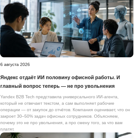
6 августа 2026
Яндекс отдаёт ИИ половину офисной работы. И
главный вопрос теперь — не про увольнения
Yandex B2B Tech представила универсального ИИ-агента,
который не отвечает текстом, а сам выполняет рабочие
операции — от закупок до отчётов. Компания оценивает, что он
закроет 30–50% задач офисных сотрудников. Объясняем,
почему это не про увольнения, а про смену того, за что вам
платят.