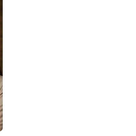
тов
OpenStack
р
OpenCart
нет магазина
Z
стрирование
Zabbix
H
tJS
Hadoop
go
M
js
MS Access
ng
MongoDB
lar
MySQL
el
Microsoft Azure
er
MODX
s