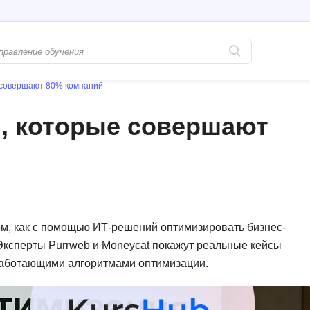
е совершают 80% компаний
Популярные
PostgreSQL
и, которые совершают
Python-разработка
Pascal
Java-разработка
Postman
QA-тестирование
Perl
Информационная безопасность
Powershell
Разработка на языке C#
PyQt
м, как с помощью ИТ-решений оптимизировать бизнес-
 Эксперты Purrweb и Moneycat покажут реальные кейсы
Системное администрирование
Prometheus
работающими алгоритмами оптимизации.
Golang-разработка
С
В
Создание сайто