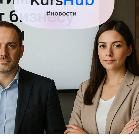
Вайб кодинг
Создание чат-бо
Веб-разработка
Сетевой инжене
Верстка на HTML и CSS
Создание интер
Сетевое админи
J
JavaScript-разработка
Ф
Jira
Фреймворк Reac
jQuery
Фреймворк Djan
Jenkins
Фреймворк Node.
Joomla
Фреймворк Spri
Java Spring Boot
Фреймворк Angu
Фреймворк Larav
A
Фреймворк Flutt
Android-разработка
Фреймворк Vue.j
Apache Kafka