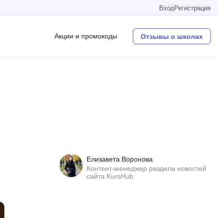
Вход
Регистрация
Акции и промокоды
Отзывы о школах
Операционные системы
W
Wordpress
Webflow
Webpack
Елизавета Воронова
O
Контент-менеджер раздела новостей
сайта KursHub
Oracle SQL
OSINT
в
Objective-C