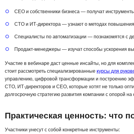
CEO и собственники бизнеса — получат инструмент
CTO и ИТ-директора — узнают о методах повышения
Специалисты по автоматизации — познакомятся с д
Продакт-менеджеры — изучат способы ускорения вы
Участие в вебинаре даст ценные инсайты, но для компл
стоит рассмотреть специализированные
курсы для руков
управлению, цифровой трансформации и построению эфф
CTO, ИТ-директоров и CEO, которые хотят не только опт
долгосрочную стратегию развития компании с опорой на
Практическая ценность: что п
Участники унесут с собой конкретные инструменты: