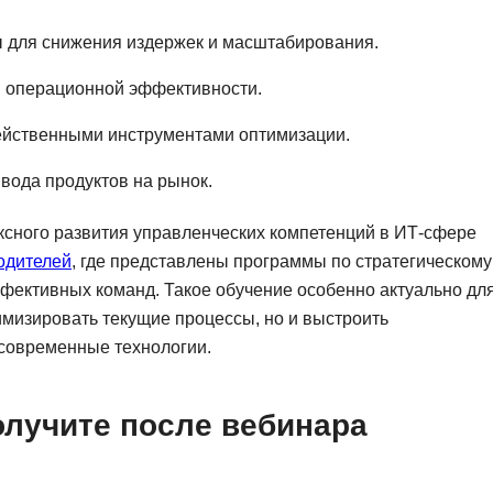
Frontend-разработка
А
ы для снижения издержек и масштабирования.
FullStack-разработка
Автоматизация 
Flask
 операционной эффективности.
Алгоритмы и стр
FastAPI
ейственными инструментами оптимизации.
Администрирова
D
Архитектор ПО
вода продуктов на рынок.
DevOps
Администрирова
ексного развития управленческих компетенций в ИТ-сфере
Docker
одителей
, где представлены программы по стратегическому
Б
Dart
ективных команд. Такое обучение особенно актуально дл
Белый хакер
Drupal
имизировать текущие процессы, но и выстроить
Базы данных
 современные технологии.
DataLens
Блокчейн
Delphi
олучите после вебинара
N
B
No-Code разраб
Backend разработка