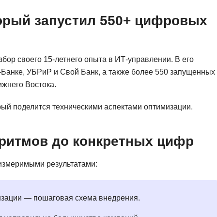
Фреймворк Symf
ASP.NET
торый запустил 550+ цифровых
Ansible
T
Arduino
TypeScript
збор своего 15-летнего опыта в ИТ-управлении. В его
Android Studio
Tilda
Банке, УБРиР и Свой Банк, а также более 550 запущенных
Active Directory
Terraform
жнего Востока.
Apache Airflow
Three.js
рый поделится техническими аспектами оптимизации.
Asterisk
V
API
VR/AR-разработ
оритмов до конкретных цифр
Р
VMware
 измеримыми результатами:
Разработка мобильных
Visual Studio Co
приложений
R
Разработка игр
изации — пошаговая схема внедрения.
Rust
Разработка игр на Unity