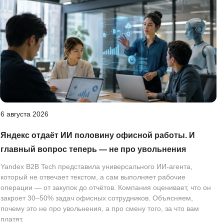
6 августа 2026
Яндекс отдаёт ИИ половину офисной работы. И
главный вопрос теперь — не про увольнения
Yandex B2B Tech представила универсального ИИ-агента,
который не отвечает текстом, а сам выполняет рабочие
операции — от закупок до отчётов. Компания оценивает, что он
закроет 30–50% задач офисных сотрудников. Объясняем,
почему это не про увольнения, а про смену того, за что вам
платят.