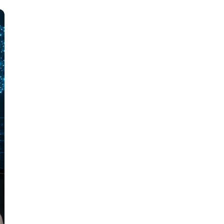
тов
OpenStack
р
OpenCart
нет магазина
Z
стрирование
Zabbix
H
tJS
Hadoop
go
M
js
MS Access
ng
MongoDB
lar
MySQL
el
Microsoft Azure
er
MODX
s