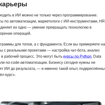
NestJS
 карьеры
Bootstrap
Nginx
Bash
входить в ИИ можно не только через программирование.
Nuxt.js
Bubble
ы по автоматизации, маркетологи с ИИ-инструментами, HR
NoSQL
диняет их одно — умение превращать технологию в
0 ... 9
корение операций.
У
1C программирование
Управление разр
рограммы для топов, а с фундамента. Если вы примеряете на
1С Битрикс
ы с реальными проектами — настройка чат-бота, анализ
Управление дро
1С Администрирование
 в рабочий процесс. Это могут быть
курсы по Python
, Data
О
или no-code-автоматизации. Бизнесу сегодня нужны не
P
ят ИИ до результата, — и именно такой опыт, подкреплённы
ООП
PHP-разработка
ёл курс».