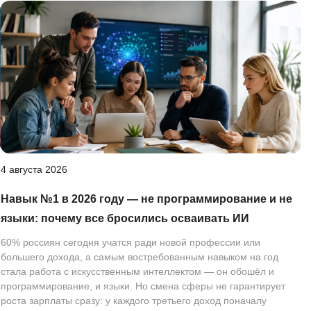
4 августа 2026
Навык №1 в 2026 году — не программирование и не
языки: почему все бросились осваивать ИИ
60% россиян сегодня учатся ради новой профессии или
большего дохода, а самым востребованным навыком на год
стала работа с искусственным интеллектом — он обошёл и
программирование, и языки. Но смена сферы не гарантирует
роста зарплаты сразу: у каждого третьего доход поначалу