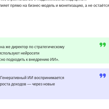
Frontend-разработка
лияет прямо на бизнес-модель и монетизацию, а не остаётс
А
FullStack-разработка
Автоматизация 
Flask
Алгоритмы и стр
FastAPI
Администрирова
D
Архитектор ПО
DevOps
на же директор по стратегическому
Администрирова
используют нейросети
Docker
Б
сно подходить к внедрению ИИ».
Dart
Белый хакер
Drupal
Базы данных
 «Генеративный ИИ воспринимается
DataLens
Блокчейн
т роста доходов — через новые
Delphi
N
B
No-Code разраб
Backend разработка