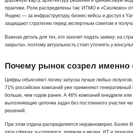
дорожную карту, архитектуру решений и финансовую моде
практики. Роли распределены так: ИТМО и «Сколково» от
Яндекс — за инфраструктуру, бизнес-кейсы и доступ к Ya
защищают стратегию перед экспертным советом и получ
Важная деталь для тех, кто захочет подать заявку: на с
закрыта», поэтому актуальность стоит уточнять у консул
Почему рынок созрел именно 
Цифры объясняют логику запуска лучше любых лозунгов
71% российских компаний уже применяют генеративный 
больше, чем годом ранее. А 46% компаний внедрили ил
выполняющие цепочки задач без постоянного участия чел
решений.
При этом отдача распределяется неравномерно. Более 6
пяти сферах: e-commerce, телеком и медиа, ИТ и техноло