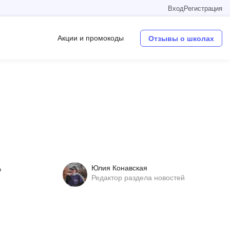
Вход
Регистрация
Акции и промокоды
Отзывы о школах
Операционные системы
и
W
Wordpress
Webflow
Webpack
Юлия Конавская
%
O
Редактор раздела новостей
Oracle SQL
OSINT
в
Objective-C