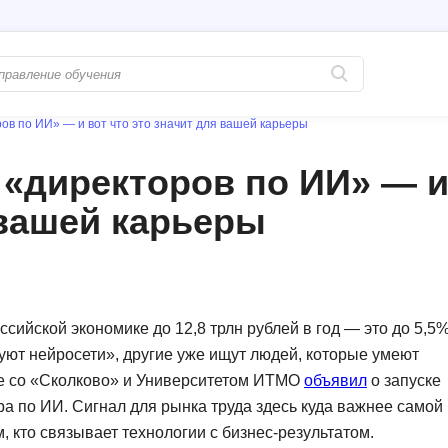
ов по ИИ» — и вот что это значит для вашей карьеры
Популярные
PostgreSQL
 «директоров по ИИ» — 
Python-разработка
Pascal
 вашей карьеры
Java-разработка
Postman
QA-тестирование
Perl
Информационная безопасность
Powershell
Разработка на языке C#
PyQt
ссийской экономике до 12,8 трлн рублей в год — это до 5,5
уют нейросети», другие уже ищут людей, которые умеют
Системное администрирование
Prometheus
те со «Сколково» и Университетом ИТМО
объявил
о запуске
Golang-разработка
С
 по ИИ. Сигнал для рынка труда здесь куда важнее самой
, кто связывает технологии с бизнес-результатом.
В
Создание сайто