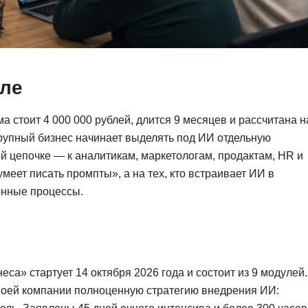
Фреймворк Symf
ASP.NET
Ansible
T
Arduino
TypeScript
еле
Android Studio
Tilda
Active Directory
Terraform
 стоит 4 000 000 рублей, длится 9 месяцев и рассчитана н
крупный бизнес начинает выделять под ИИ отдельную
Apache Airflow
Three.js
ей цепочке — к аналитикам, маркетологам, продактам, HR и
Asterisk
V
меет писать промпты», а на тех, кто встраивает ИИ в
API
онные процессы.
VR/AR-разработ
Р
VMware
Разработка мобильных
Visual Studio Co
приложений
R
а» стартует 14 октября 2026 года и состоит из 9 модулей.
Разработка игр
воей компании полноценную стратегию внедрения ИИ:
Rust
Разработка игр на Unity