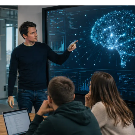
Вайб кодинг
Создание чат-бо
Веб-разработка
Сетевой инжене
Верстка на HTML и CSS
Создание интер
Сетевое админи
J
JavaScript-разработка
Ф
Jira
Фреймворк Reac
jQuery
Фреймворк Djan
Jenkins
Фреймворк Node.
Joomla
Фреймворк Spri
Java Spring Boot
Фреймворк Angu
Фреймворк Larav
A
Фреймворк Flutt
Android-разработка
Фреймворк Vue.j
Apache Kafka