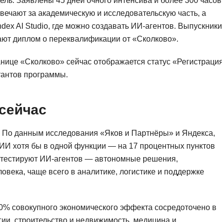
ль. Заявлены 45 дней очного интенсива и более 300 часов
Ruby
Разработка на языке C и C++
вечают за академическую и исследовательскую часть, а
RabbitMQ
ndex AI Studio, где можно создавать ИИ-агентов. Выпускники
Разработка на Kotlin
ают диплом о переквалификации от «Сколково».
React Native
Разработка игр на Unreal Engine
транице «Сколково» сейчас отображается статус «Регистраци
L
Работа с GIT
ьтантов программы.
Linux
Разработка на языке Swift
LibGDX
Реверс инжиниринг
сейчас
Робототехника для взрослых
K
Ручное тестирование
. По данным исследования «Яков и Партнёры» и Яндекса,
Kubernetes
ИИ хотя бы в одной функции — на 17 процентных пунктов
I
М
и тестируют ИИ-агентов — автономные решения,
iOS разработка
овека, чаще всего в аналитике, логистике и поддержке
Микросервисная
IoT
Т
0% совокупного экономического эффекта сосредоточено в
F
Тестирование иг
гии, строительство и недвижимость, медицина и