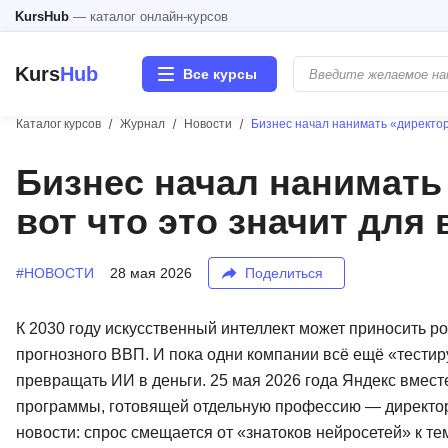
KursHub
— каталог онлайн-курсов
Kurs
Hub
Все курсы
Каталог курсов
Журнал
Новости
Бизнес начал нанимать «директор
Разработка
Бизнес начал нанимать
вот что это значит для
Маркетинг
Дизайн
#НОВОСТИ
28 мая 2026
Поделиться
Аналитика
К 2030 году искусственный интеллект может приносить ро
прогнозного ВВП. И пока одни компании всё ещё «тестир
Менеджмент
превращать ИИ в деньги. 25 мая 2026 года Яндекс вмес
программы, готовящей отдельную профессию — директора
Иностранные языки
новости: спрос смещается от «знатоков нейросетей» к тем