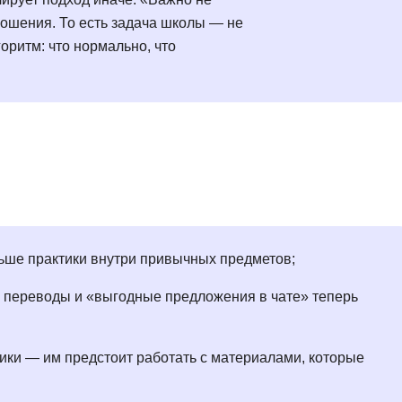
NestJS
Bootstrap
ношения. То есть задача школы — не
Nginx
оритм: что нормально, что
Bash
Nuxt.js
Bubble
NoSQL
0 ... 9
У
1C программирование
Управление разр
1С Битрикс
Управление дро
1С Администрирование
О
P
льше практики внутри привычных предметов;
ООП
PHP-разработка
, переводы и «выгодные предложения в чате» теперь
ики — им предстоит работать с материалами, которые