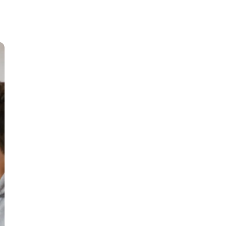
тов
OpenStack
р
OpenCart
нет магазина
Z
стрирование
Zabbix
H
tJS
Hadoop
go
M
js
MS Access
ng
MongoDB
lar
MySQL
el
Microsoft Azure
er
MODX
s