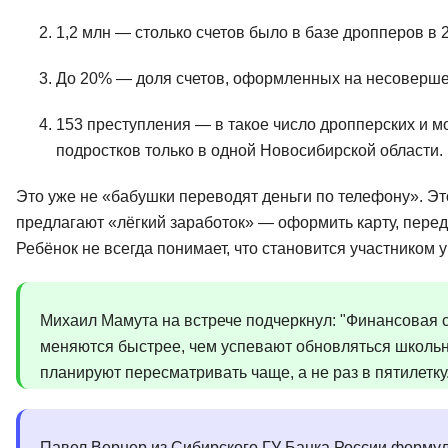
1,2 млн — столько счетов было в базе дропперов в 
До 20% — доля счетов, оформленных на несоверше
153 преступления — в такое число дропперских и м
подростков только в одной Новосибирской области. 
Это уже не «бабушки переводят деньги по телефону». Э
предлагают «лёгкий заработок» — оформить карту, перед
Ребёнок не всегда понимает, что становится участником 
Михаил Мамута на встрече подчеркнул: "Финансовая 
меняются быстрее, чем успевают обновляться школь
планируют пересматривать чаще, а не раз в пятилетку
Павел Вернер из Сибирского ГУ Банка России формул