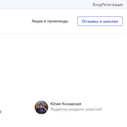
Вход
Регистрация
Акции и промокоды
Отзывы о школах
Операционные системы
W
Wordpress
Webflow
Webpack
O
Юлия Конавская
Oracle SQL
Редактор раздела новостей
ы
OSINT
н
в
Objective-C