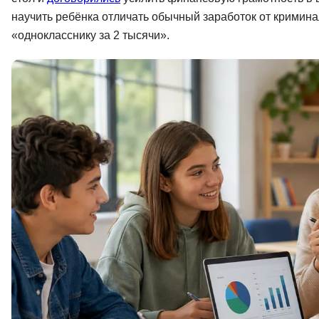
Soft Skills
научить ребёнка отличать обычный заработок от кримин
«однокласснику за 2 тысячи».
ДПО
Детям