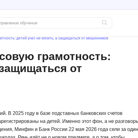
отность: детей учат не копить, а защищаться от мошенников
Популярные
PostgreSQL
совую грамотность:
Python-разработка
Pascal
а защищаться от
Java-разработка
Postman
QA-тестирование
Perl
Информационная безопасность
Powershell
Разработка на языке C#
PyQt
Системное администрирование
Prometheus
. В 2025 году в базе подставных банковских счетов
Golang-разработка
зарегистрированы на детей. Именно этот фон, а не разговор
С
щения, Минфин и Банк России 22 мая 2026 года сели за оди
В
Создание сайто
олах. Речь идёт не о новом предмете, а о том, чтобы