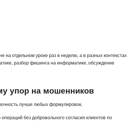
Ruby
Разработка на языке C и C++
RabbitMQ
Разработка на Kotlin
React Native
Разработка игр на Unreal Engine
L
Работа с GIT
Linux
Разработка на языке Swift
не на отдельном уроке раз в неделю, а в разных контекстах
LibGDX
Реверс инжиниринг
ематике, разбор фишинга на информатике, обсуждение
Робототехника для взрослых
K
Ручное тестирование
Kubernetes
I
му упор на мошенников
М
iOS разработка
Микросервисная
срочность лучше любых формулировок.
IoT
Т
о операций без добровольного согласия клиентов по
F
Тестирование иг