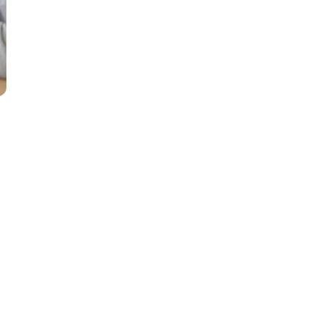
MATLAB
ony
MS SQL
C
Cisco
CI/CD
CentOS
ClickHouse
П
ка
Пентест
Промпт инжиниринг
de
Программная инженерия
Парсинг