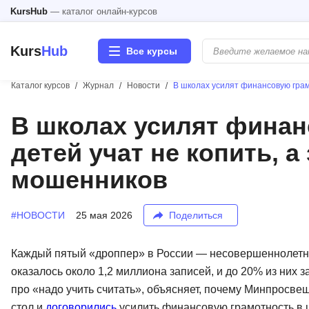
KursHub
— каталог онлайн-курсов
Kurs
Hub
Все курсы
Каталог курсов
Журнал
Новости
В школах усилят финансовую грам
Разработка
В школах усилят финан
детей учат не копить, 
Маркетинг
мошенников
Дизайн
#НОВОСТИ
25 мая 2026
Поделиться
Аналитика
Менеджмент
Каждый пятый «дроппер» в России — несовершеннолетний
оказалось около 1,2 миллиона записей, и до 20% из них 
Иностранные языки
про «надо учить считать», объясняет, почему Минпросве
стол и
договорились
усилить финансовую грамотность в шк