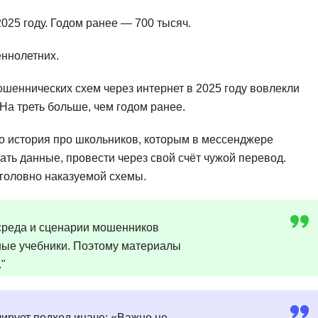
Frontend-разработка
А
2025 году. Годом ранее — 700 тысяч.
FullStack-разработка
Автоматизация 
Flask
ннолетних.
Алгоритмы и стр
FastAPI
ошеннических схем через интернет в 2025 году вовлекли
Администрирова
На треть больше, чем годом ранее.
D
Архитектор ПО
DevOps
Администрирова
то история про школьников, которым в мессенджере
Docker
ать данные, провести через свой счёт чужой перевод.
Б
уголовно наказуемой схемы.
Dart
Белый хакер
Drupal
Базы данных
среда и сценарии мошенников
DataLens
Блокчейн
ные учебники. Поэтому материалы
Delphi
."
N
B
No-Code разраб
Backend разработка
ирует подход иначе: «Важно не