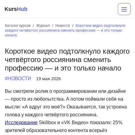
Kurs
Hub
Каталог курсов
Журнал
Новости
Короткое видео подтолкнуло
каждого четвёртого россиянина сменить профессию — и это только
начало
Короткое видео подтолкнуло каждого
четвёртого россиянина сменить
профессию — и это только начало
#НОВОСТИ
19 мая 2026
Разработка
Вы смотрели ролик о программировании или дизайне
Маркетинг
— просто из любопытства. А потом поймали себя на
Дизайн
мысли: «А вдруг это моё?» Оказывается, так устроена
голова у каждого четвёртого россиянина.
Аналитика
Исследование
Skillbox и «VK Видео» показало: 25%
зрителей образовательного контента всерьёз
Менеджмент