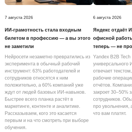
7 августа 2026
6 августа 2026
ИИ-грамотность стала входным
Яндекс отдаёт 
билетом в профессию — а вы этого
офисной работы
не заметили
теперь — не пр
Нейросети незаметно превратились из
Yandex B2B Tech
эксперимента в обычный рабочий
универсального И
инструмент: 63% работодателей и
отвечает текстом
сотрудников относятся к ним
рабочие операции
положительно, а 60% компаний уже
отчётов. Компани
ждут от людей базовых ИИ-навыков.
закроет 30–50% 
Быстрее всего планка растёт в
сотрудников. Объ
маркетинге, контенте и аналитике.
про увольнения, а
Рассказываем, кого это касается
что вам платят.
первым и на что смотреть при выборе
обучения.