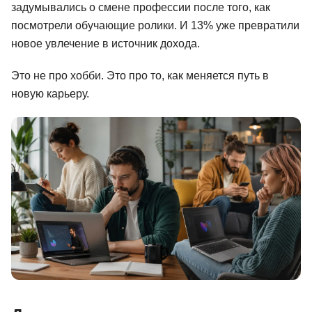
задумывались о смене профессии после того, как
Иностранные языки
посмотрели обучающие ролики. И 13% уже превратили
новое увлечение в источник дохода.
Soft Skills
ДПО
Это не про хобби. Это про то, как меняется путь в
новую карьеру.
Детям
Акции и промокоды
Рейтинг онлайн-школ