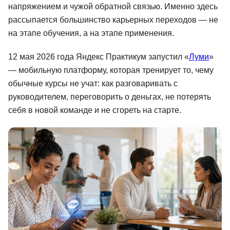
напряжением и чужой обратной связью. Именно здесь
Иностранные языки
рассыпается большинство карьерных переходов — не
на этапе обучения, а на этапе применения.
Soft Skills
ДПО
12 мая 2026 года Яндекс Практикум запустил «
Луми
»
— мобильную платформу, которая тренирует то, чему
Детям
обычные курсы не учат: как разговаривать с
Акции и промокоды
руководителем, переговорить о деньгах, не потерять
себя в новой команде и не сгореть на старте.
Рейтинг онлайн-школ