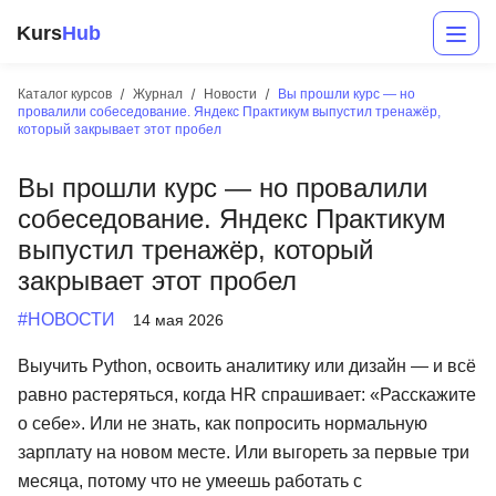
Kurs
Hub
Каталог курсов
Журнал
Новости
Вы прошли курс — но
провалили собеседование. Яндекс Практикум выпустил тренажёр,
который закрывает этот пробел
Вы прошли курс — но провалили
собеседование. Яндекс Практикум
выпустил тренажёр, который
закрывает этот пробел
Разработка
#НОВОСТИ
14 мая 2026
Маркетинг
Выучить Python, освоить аналитику или дизайн — и всё
Дизайн
равно растеряться, когда HR спрашивает: «Расскажите
о себе». Или не знать, как попросить нормальную
Аналитика
зарплату на новом месте. Или выгореть за первые три
Менеджмент
месяца, потому что не умеешь работать с