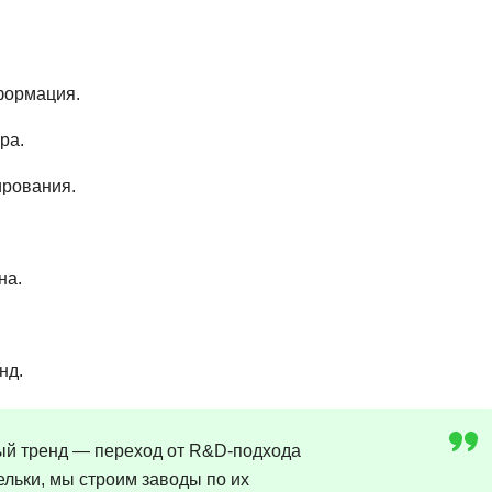
Frontend-разработка
А
FullStack-разработка
Автоматизация 
Flask
формация.
Алгоритмы и стр
FastAPI
Администрирова
ра.
D
Архитектор ПО
ирования.
DevOps
Администрирова
Docker
Б
на.
Dart
Белый хакер
Drupal
Базы данных
DataLens
нд.
Блокчейн
Delphi
N
B
ный тренд — переход от R&D-подхода
No-Code разраб
Backend разработка
льки, мы строим заводы по их