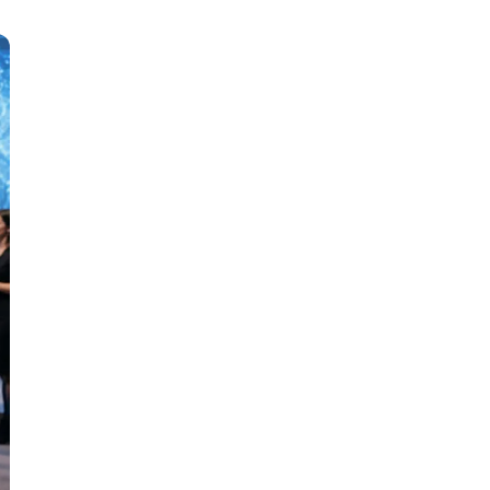
тов
OpenStack
р
OpenCart
нет магазина
Z
стрирование
Zabbix
H
tJS
Hadoop
go
M
js
MS Access
ng
MongoDB
lar
MySQL
el
Microsoft Azure
er
MODX
s