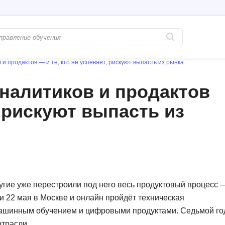
и продактов — и те, кто не успевает, рискуют выпасть из рынка
Популярные
PostgreSQL
аналитиков и продактов
Python-разработка
Pascal
, рискуют выпасть из
Java-разработка
Postman
QA-тестирование
Perl
Информационная безопасность
Powershell
Разработка на языке C#
PyQt
Системное администрирование
Prometheus
угие уже перестроили под него весь продуктовый процесс 
Golang-разработка
 и 22 мая в Москве и онлайн пройдёт техническая
С
 машинным обучением и цифровыми продуктами. Седьмой го
В
Создание сайто
отрасли.