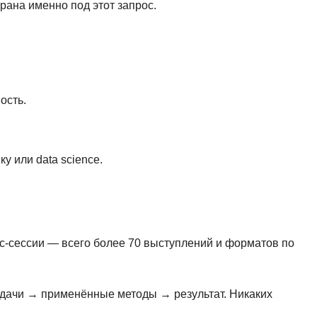
рана именно под этот запрос.
Ruby
Разработка на языке C и C++
RabbitMQ
Разработка на Kotlin
React Native
Разработка игр на Unreal Engine
L
Работа с GIT
ость.
Linux
Разработка на языке Swift
LibGDX
Реверс инжиниринг
у или data science.
Робототехника для взрослых
K
Ручное тестирование
Kubernetes
I
М
iOS разработка
йс-сессии — всего более 70 выступлений и форматов по
Микросервисная
IoT
Т
задачи → применённые методы → результат. Никаких
F
Тестирование иг