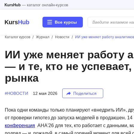
KursHub
— каталог онлайн-курсов
Kurs
Hub
Все курсы
Каталог курсов
Журнал
Новости
ИИ уже меняет работу аналитиков 
Разработка
ИИ уже меняет работу 
— и те, кто не успевает
Маркетинг
рынка
Дизайн
#НОВОСТИ
12 мая 2026
Поделиться
Аналитика
Менеджмент
Пока одни команды только планируют «внедрить ИИ», др
от проверки гипотез до запуска моделей в продакшен. 14
Иностранные языки
конференция
AHA'26 для тех, кто работает с данными,
подряд — и, пожалуй, в самый горячий момент для всей 