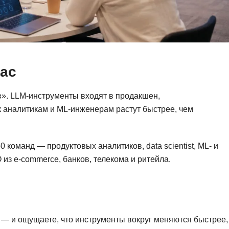
Фреймворк Symf
ASP.NET
Ansible
T
Arduino
TypeScript
час
Android Studio
Tilda
Active Directory
Terraform
». LLM-инструменты входят в продакшен,
Apache Airflow
Three.js
 аналитикам и ML-инженерам растут быстрее, чем
Asterisk
V
API
VR/AR-разработ
 команд — продуктовых аналитиков, data scientist, ML- и
из e-commerce, банков, телекома и ритейла.
Р
VMware
Разработка мобильных
Visual Studio Co
приложений
R
Разработка игр
Rust
е — и ощущаете, что инструменты вокруг меняются быстрее,
Разработка игр на Unity