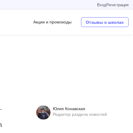
Вход
Регистрация
Акции и промокоды
Отзывы о школах
Операционные системы
W
Wordpress
Webflow
Webpack
O
Юлия Конавская
—
Oracle SQL
Редактор раздела новостей
OSINT
д
в
Objective-C