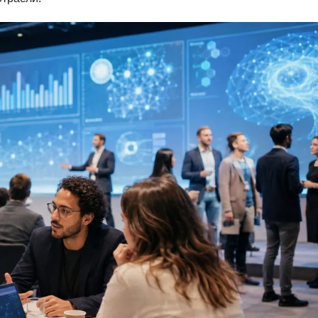
Вайб кодинг
Создание чат-бо
Веб-разработка
Сетевой инжене
Верстка на HTML и CSS
Создание интер
Сетевое админи
J
JavaScript-разработка
Ф
Jira
Фреймворк Reac
jQuery
Фреймворк Djan
Jenkins
Фреймворк Node.
Joomla
Фреймворк Spri
Java Spring Boot
Фреймворк Angu
Фреймворк Larav
A
Фреймворк Flutt
Android-разработка
Фреймворк Vue.j
Apache Kafka