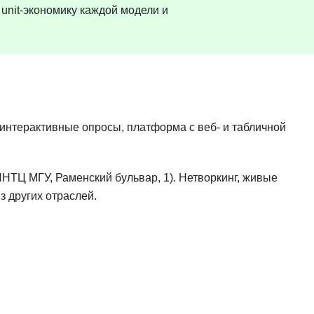
NestJS
 unit-экономику каждой модели и
Bootstrap
Nginx
Bash
Nuxt.js
Bubble
NoSQL
0 ... 9
У
1C программирование
 интерактивные опросы, платформа с веб- и табличной
Управление разр
1С Битрикс
Управление дро
1С Администрирование
НТЦ МГУ, Раменский бульвар, 1). Нетворкинг, живые
О
P
з других отраслей.
ООП
PHP-разработка