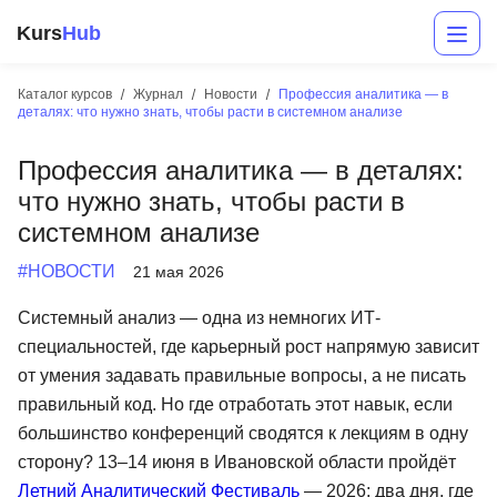
Kurs
Hub
Каталог курсов
Журнал
Новости
Профессия аналитика — в
деталях: что нужно знать, чтобы расти в системном анализе
Профессия аналитика — в деталях:
что нужно знать, чтобы расти в
системном анализе
#НОВОСТИ
21 мая 2026
Разработка
Системный анализ — одна из немногих ИТ-
специальностей, где карьерный рост напрямую зависит
Маркетинг
от умения задавать правильные вопросы, а не писать
Дизайн
правильный код. Но где отработать этот навык, если
большинство конференций сводятся к лекциям в одну
Аналитика
сторону? 13–14 июня в Ивановской области пройдёт
Менеджмент
Летний Аналитический Фестиваль
— 2026: два дня, где