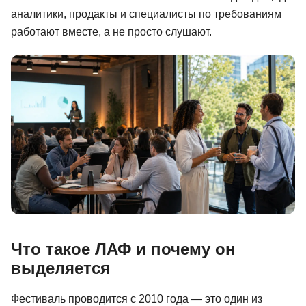
аналитики, продакты и специалисты по требованиям
Иностранные языки
работают вместе, а не просто слушают.
Soft Skills
ДПО
Детям
Акции и промокоды
Рейтинг онлайн-школ
Что такое ЛАФ и почему он
выделяется
Фестиваль проводится с 2010 года — это один из