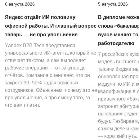
6 августа 2026
5 августа 2026
Яндекс отдаёт ИИ половину
В дипломе може
офисной работы. И главный вопрос
слова «бакалав
теперь — не про увольнения
вузов меняет то
работодателю
Yandex B2B Tech представила
универсального ИИ-агента, который не
7 российских вуз
отвечает текстом, а сам выполняет
модель высшего о
рабочие операции — от закупок до
тысячи бюджетных
отчётов. Компания оценивает, что он
обновлённая про
закроет 30–50% задач офисных
модули по ИИ и к
сотрудников. Объясняем, почему это не
квалификация в 
про увольнения, а про смену того, за
привычного «бак
что вам платят.
затронет абитури
нынешних студен
будут. Разбираем,
самом деле и ком
— короткий путь.