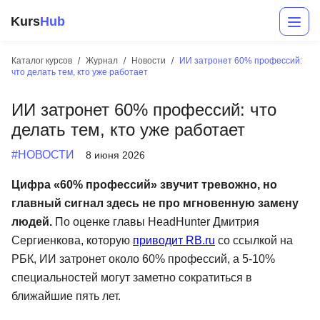
Kurs
Hub
Каталог курсов
Журнал
Новости
ИИ затронет 60% профессий:
что делать тем, кто уже работает
ИИ затронет 60% профессий: что
делать тем, кто уже работает
#НОВОСТИ
8 июня 2026
Цифра «60% профессий» звучит тревожно, но
Разработка
главный сигнал здесь не про мгновенную замену
людей.
По оценке главы HeadHunter Дмитрия
Маркетинг
Сергиенкова, которую
приводит RB.ru
со ссылкой на
Дизайн
РБК, ИИ затронет около 60% профессий, а 5-10%
специальностей могут заметно сократиться в
Аналитика
ближайшие пять лет.
Менеджмент