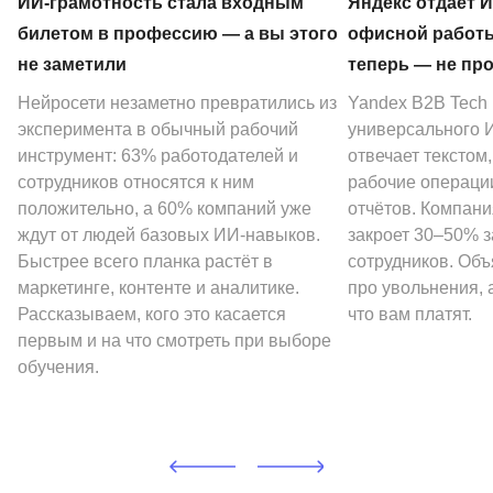
ИИ-грамотность стала входным
Яндекс отдаёт 
билетом в профессию — а вы этого
офисной работы
не заметили
теперь — не пр
Нейросети незаметно превратились из
Yandex B2B Tech
эксперимента в обычный рабочий
универсального И
инструмент: 63% работодателей и
отвечает текстом
сотрудников относятся к ним
рабочие операции
положительно, а 60% компаний уже
отчётов. Компани
ждут от людей базовых ИИ-навыков.
закроет 30–50% 
Быстрее всего планка растёт в
сотрудников. Объ
маркетинге, контенте и аналитике.
про увольнения, а
Рассказываем, кого это касается
что вам платят.
первым и на что смотреть при выборе
обучения.