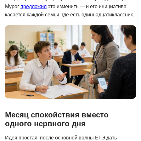
Мурог
предложил
это изменить — и его инициатива
Иностранные языки
касается каждой семьи, где есть одиннадцатиклассник.
Soft Skills
ДПО
Детям
Акции и промокоды
Рейтинг онлайн-школ
Месяц спокойствия вместо
одного нервного дня
Идея простая: после основной волны ЕГЭ дать