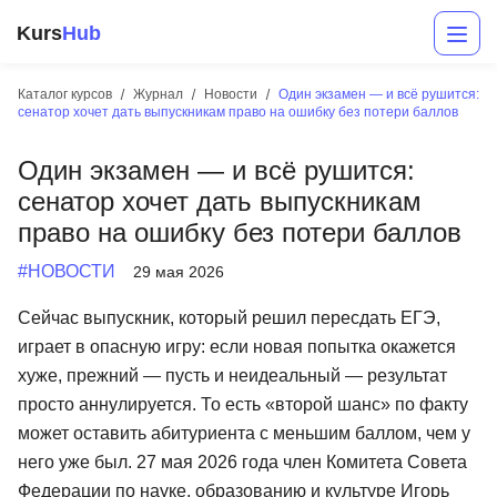
Kurs
Hub
Каталог курсов
Журнал
Новости
Один экзамен — и всё рушится:
сенатор хочет дать выпускникам право на ошибку без потери баллов
Один экзамен — и всё рушится:
сенатор хочет дать выпускникам
право на ошибку без потери баллов
#НОВОСТИ
29 мая 2026
Разработка
Сейчас выпускник, который решил пересдать ЕГЭ,
играет в опасную игру: если новая попытка окажется
Маркетинг
хуже, прежний — пусть и неидеальный — результат
Дизайн
просто аннулируется. То есть «второй шанс» по факту
может оставить абитуриента с меньшим баллом, чем у
Аналитика
него уже был. 27 мая 2026 года член Комитета Совета
Менеджмент
Федерации по науке, образованию и культуре Игорь