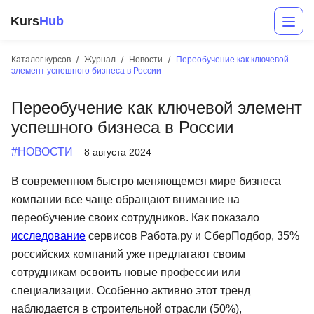
Kurs
Hub
Каталог курсов
Журнал
Новости
Переобучение как ключевой
элемент успешного бизнеса в России
Переобучение как ключевой элемент
успешного бизнеса в России
#НОВОСТИ
8 августа 2024
В современном быстро меняющемся мире бизнеса
Разработка
компании все чаще обращают внимание на
переобучение своих сотрудников. Как показало
Маркетинг
исследование
сервисов Работа.ру и СберПодбор, 35%
Дизайн
российских компаний уже предлагают своим
сотрудникам освоить новые профессии или
Аналитика
специализации. Особенно активно этот тренд
Менеджмент
наблюдается в строительной отрасли (50%),