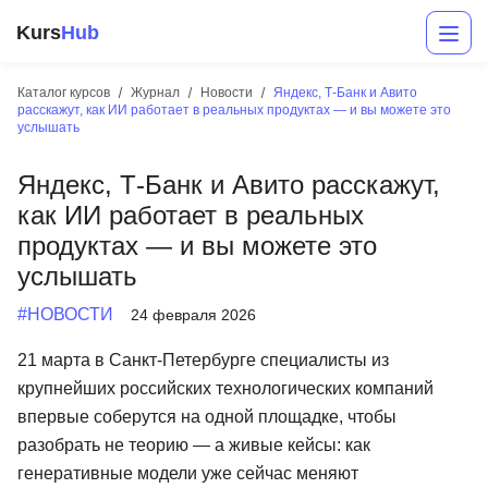
Kurs
Hub
Каталог курсов
Журнал
Новости
Яндекс, Т-Банк и Авито
расскажут, как ИИ работает в реальных продуктах — и вы можете это
услышать
Яндекс, Т-Банк и Авито расскажут,
как ИИ работает в реальных
продуктах — и вы можете это
услышать
Разработка
#НОВОСТИ
24 февраля 2026
Маркетинг
21 марта в Санкт-Петербурге специалисты из
Дизайн
крупнейших российских технологических компаний
впервые соберутся на одной площадке, чтобы
Аналитика
разобрать не теорию — а живые кейсы: как
Менеджмент
генеративные модели уже сейчас меняют