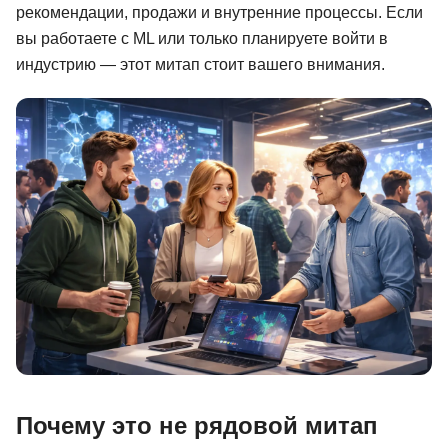
рекомендации, продажи и внутренние процессы. Если
Иностранные языки
вы работаете с ML или только планируете войти в
индустрию — этот митап стоит вашего внимания.
Soft Skills
ДПО
Детям
Акции и промокоды
Рейтинг онлайн-школ
Почему это не рядовой митап