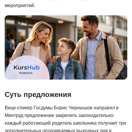
мероприятий.
Иностранные языки
Soft Skills
ДПО
Детям
Акции и промокоды
Рейтинг онлайн-школ
Суть предложения
Вице-спикер Госдумы Борис Чернышов направил в
Минтруд предложение закрепить законодательно:
каждый работающий родитель школьника получает три
дополнительных оплачиваемых выходных дня в