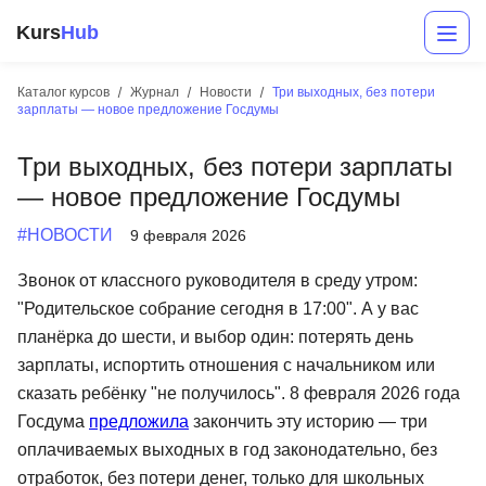
Kurs
Hub
Каталог курсов
Журнал
Новости
Три выходных, без потери
зарплаты — новое предложение Госдумы
Три выходных, без потери зарплаты
— новое предложение Госдумы
#НОВОСТИ
9 февраля 2026
Звонок от классного руководителя в среду утром:
Разработка
"Родительское собрание сегодня в 17:00". А у вас
планёрка до шести, и выбор один: потерять день
Маркетинг
зарплаты, испортить отношения с начальником или
Дизайн
сказать ребёнку "не получилось". 8 февраля 2026 года
Госдума
предложила
закончить эту историю — три
Аналитика
оплачиваемых выходных в год законодательно, без
Менеджмент
отработок, без потери денег, только для школьных