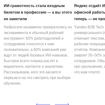
ИИ-грамотность стала входным
Яндекс отдаёт 
билетом в профессию — а вы этого
офисной работы
не заметили
теперь — не пр
Нейросети незаметно превратились из
Yandex B2B Tech
эксперимента в обычный рабочий
универсального И
инструмент: 63% работодателей и
отвечает текстом
сотрудников относятся к ним
рабочие операции
положительно, а 60% компаний уже
отчётов. Компани
ждут от людей базовых ИИ-навыков.
закроет 30–50% 
Быстрее всего планка растёт в
сотрудников. Объ
маркетинге, контенте и аналитике.
про увольнения, а
Рассказываем, кого это касается
что вам платят.
первым и на что смотреть при выборе
обучения.