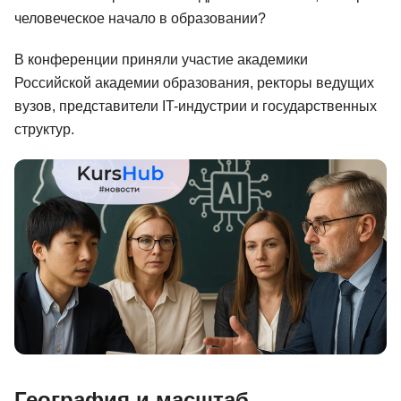
человеческое начало в образовании?
Иностранные языки
Soft Skills
В конференции приняли участие академики
Российской академии образования, ректоры ведущих
ДПО
вузов, представители IT-индустрии и государственных
структур.
Детям
Акции и промокоды
Рейтинг онлайн-школ
География и масштаб