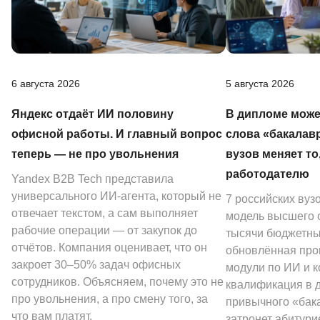
6 августа 2026
5 августа 2026
Яндекс отдаёт ИИ половину
В дипломе може
офисной работы. И главный вопрос
слова «бакалав
теперь — не про увольнения
вузов меняет то
работодателю
Yandex B2B Tech представила
универсального ИИ-агента, который не
7 российских вуз
отвечает текстом, а сам выполняет
модель высшего о
рабочие операции — от закупок до
тысячи бюджетных
отчётов. Компания оценивает, что он
обновлённая про
закроет 30–50% задач офисных
модули по ИИ и к
сотрудников. Объясняем, почему это не
квалификация в 
про увольнения, а про смену того, за
привычного «бак
что вам платят.
затронет абитури