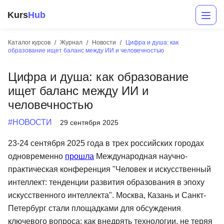
Kurs
Hub
Каталог курсов
Журнал
Новости
Цифра и душа: как
образование ищет баланс между ИИ и человечностью
Цифра и душа: как образование
ищет баланс между ИИ и
человечностью
#НОВОСТИ
29 сентября 2025
Разработка
23-24 сентября 2025 года в трех российских городах
одновременно
прошла
Международная научно-
Маркетинг
практическая конференция "Человек и искусственный
Дизайн
интеллект: тенденции развития образования в эпоху
искусственного интеллекта". Москва, Казань и Санкт-
Аналитика
Петербург стали площадками для обсуждения
Менеджмент
ключевого вопроса: как внедрять технологии, не теряя