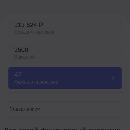
Иностранные языки
Soft Skills
113 624 ₽
ДПО
Средняя зарплата
Детям
3500+
Акции и промокоды
Вакансий
Рейтинг онлайн-школ
42
Курса по профессии
Содержание