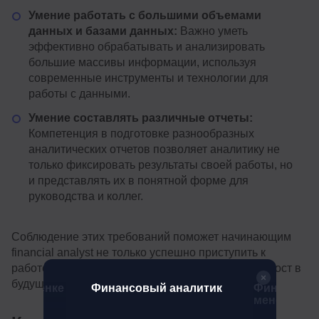
Умение работать с большими объемами
данных и базами данных:
Важно уметь
эффективно обрабатывать и анализировать
большие массивы информации, используя
современные инструменты и технологии для
работы с данными.
Умение составлять различные отчеты:
Компетенция в подготовке разнообразных
аналитических отчетов позволяет аналитику не
только фиксировать результаты своей работы, но
и представлять их в понятной форме для
руководства и коллег.
Соблюдение этих требований поможет начинающим
financial analyst не только успешно приступить к
работе, но и обеспечить стабильный карьерный рост в
будущем.
а удалёнке
Финансовый аналитик
Финансов
менеджмен