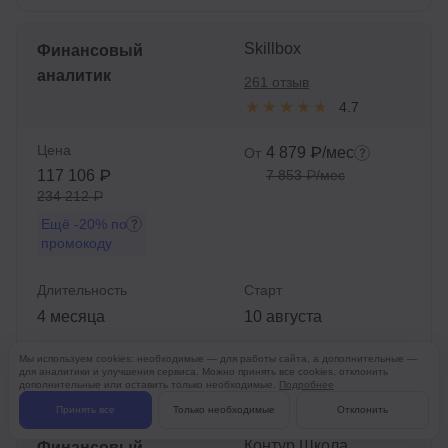
Skillbox
Финансовый
аналитик
261 отзыв
4.7
Цена
4 879 ₽/мес
От
117 106 ₽
7 853 ₽/мес
234 212 ₽
Ещё
-20%
по
промокоду
Длительность
Старт
4 месяца
10 августа
Мы используем cookies: необходимые — для работы сайта, а дополнительные —
Подробнее
для аналитики и улучшения сервиса. Можно принять все cookies, отклонить
дополнительные или оставить только необходимые.
Подробнее
Принять все
Только необходимые
Отклонить
Контур.Школа
Финансовый