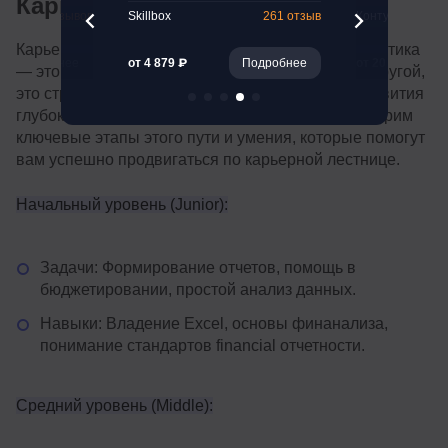
Карьерный рост
47 отзывов
Skillbox
261 отзыв
Контур.Школа
Карьерный рост в профессии финансового аналитика
Подробнее
от 4 879 ₽
Подробнее
от 20 000 ₽
— это не просто переход от одной должности к другой,
это стратегическое путешествие, требующее развития
глубоких знаний и многогранного опыта. Рассмотрим
ключевые этапы этого пути и умения, которые помогут
вам успешно продвигаться по карьерной лестнице.
Начальный уровень (Junior):
Задачи: Формирование отчетов, помощь в
бюджетировании, простой анализ данных.
Навыки: Владение Excel, основы финанализа,
понимание стандартов financial отчетности.
Средний уровень (Middle):