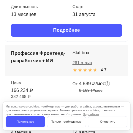
Длительность
Старт
13 месяцев
31 августа
Подробнее
Skillbox
Профессия Фронтенд-
разработчик + ИИ
261 отзыв
4.7
Цена
4 889 ₽/мес
От
166 234 ₽
8 169 ₽/мес
332 468 ₽
Ещё
-20%
по
Мы используем cookies: необходимые — для работы сайта, а дополнительные —
промокоду
для аналитики и улучшения сервиса. Можно принять все cookies, отклонить
дополнительные или оставить только необходимые.
Подробнее
Принять все
Только необходимые
Отклонить
Длительность
Старт
4 месяца
14 августа