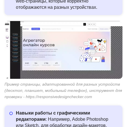
web-страницы, которые корректно
отображаются на разных устройствах.
Пример страницы, адаптированной для разных устройств
(десктоп, планшет, мобильный телефон), инструмент для
проверки - https://responsivedesignchecker.com
Навыки работы с графическими
Фронтенд-
Вёрстка на HTML и CSS
Web-разра
редакторами
: Например, Adobe Photoshop
 + ИИ
или Sketch, для обработки дизайн-макетов.