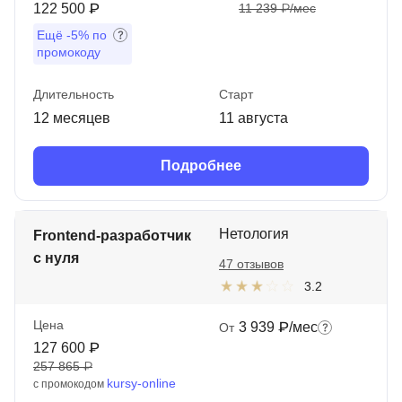
122 500 ₽
11 239 ₽/мес
Ещё
-5%
по
промокоду
Длительность
Старт
12 месяцев
11 августа
Подробнее
Нетология
Frontend-разработчик
с нуля
47 отзывов
3.2
Цена
3 939 ₽/мес
От
127 600 ₽
257 865 ₽
kursy-online
с промокодом