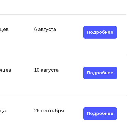
Парсинг
Я
Язык SQL
яцев
6 августа
Подробнее
К
Кибербезопасность
Компьютерное зрение
Компьютерные сети
сяцев
10 августа
Подробнее
G
Groovy
GitLab
Godot
яца
26 сентября
ая архитектура
Подробнее
S