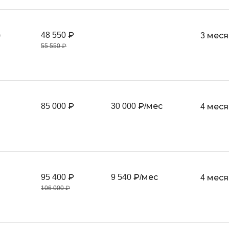
Тестирование
F
Frontend-разработка
А
)
48 550 ₽
3 мес
FullStack-разработка
55 550 ₽
Автоматизаци
Flask
Алгоритмы и 
данных
FastAPI
Администриро
D
85 000 ₽
30 000 ₽/мес
4 мес
Архитектор П
DevOps
Администрир
Docker
PostgreSQL
Dart
Б
Drupal
95 400 ₽
9 540 ₽/мес
4 мес
Белый хакер
DataLens
106 000 ₽
Базы данных
Delphi
Блокчейн
B