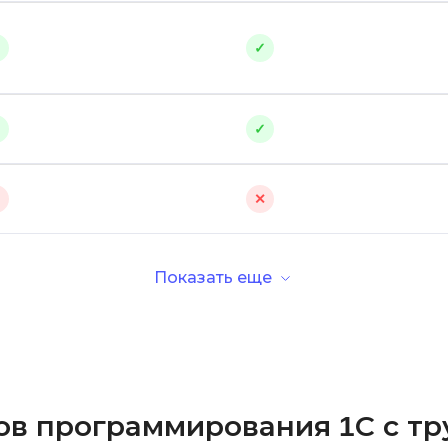
✓
✓
✓
✓
✕
✕
Показать еще
ов программирования 1С с т