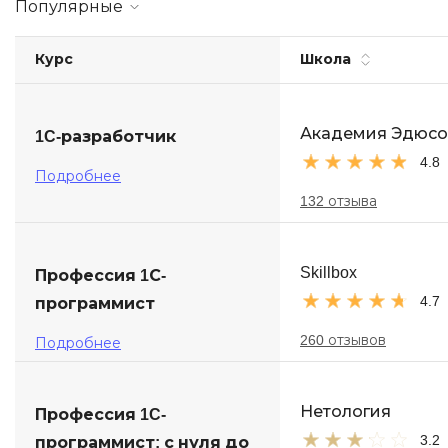
Популярные
Soft Skills
Курс
Школа
ДПО
Детям
Академия Эдюс
1C-разработчик
4.8
Подробнее
132 отзыва
Skillbox
Профессия 1С-
4.7
программист
260 отзывов
Подробнее
Нетология
Профессия 1C-
3.2
программист: с нуля до