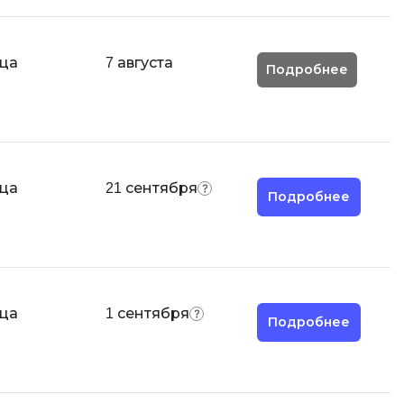
Scala
 игр
SRE
яца
7 августа
Selenium
Подробнее
я тестирования
Solidity
структуры
Н
Нагрузочное тестирование
вание Windows
яца
21 сентября
О
Подробнее
Д
ование
Дизайнер верстальщик
Х
Хранилища данных
яца
1 сентября
Подробнее
E
Elasticsearch