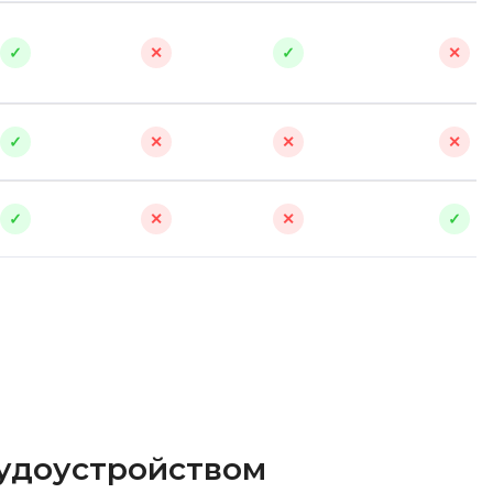
✓
✕
✓
✕
✓
✕
✕
✕
✓
✕
✕
✓
рудоустройством