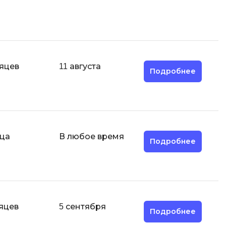
MODX
.js
MATLAB
mfony
MS SQL
сяцев
11 августа
C
Подробнее
Cisco
CI/CD
CentOS
ClickHouse
яца
В любое время
Подробнее
П
тка
Пентест
Промпт инжиниринг
de
яцев
5 сентября
Программная инженерия
Подробнее