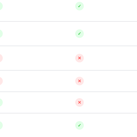
✓
✓
✓
✓
✕
✕
✕
✕
✓
✕
✓
✓