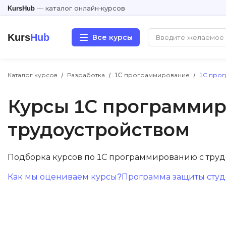
KursHub
— каталог онлайн-курсов
Kurs
Hub
Все курсы
Каталог курсов
Разработка
1C программирование
1С прог
Разработка
Курсы 1С программир
Маркетинг
трудоустройством
Дизайн
Подборка курсов по 1С программированию с тру
Аналитика
Как мы оцениваем курсы?
Программа защиты студе
Менеджмент
Иностранные языки