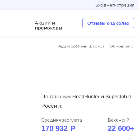
Вход
Регистрация
Акции и
Отзывы о школах
промокоды
Редактор: Иван Шарков
Обновлено:
а
ООП
Операционные системы
W
Wordpress
Webflow
.
По данным HeadHunter и SuperJob в
Webpack
России:
O
Средняя зарплата
Вакансий
170 932 ₽
22 600+
Oracle SQL
OSINT