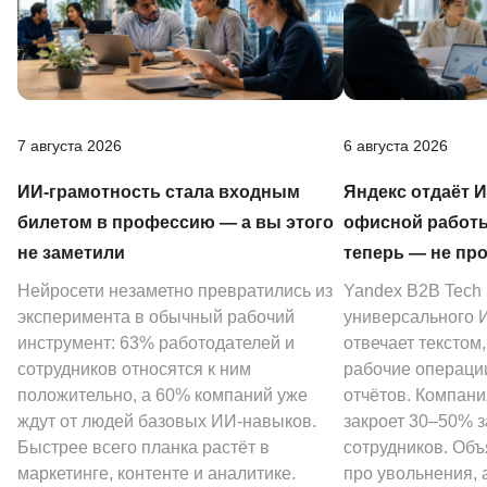
7 августа 2026
6 августа 2026
ИИ-грамотность стала входным
Яндекс отдаёт 
билетом в профессию — а вы этого
офисной работы
не заметили
теперь — не пр
Нейросети незаметно превратились из
Yandex B2B Tech
эксперимента в обычный рабочий
универсального И
инструмент: 63% работодателей и
отвечает текстом
сотрудников относятся к ним
рабочие операции
положительно, а 60% компаний уже
отчётов. Компани
ждут от людей базовых ИИ-навыков.
закроет 30–50% 
Быстрее всего планка растёт в
сотрудников. Объ
маркетинге, контенте и аналитике.
про увольнения, а