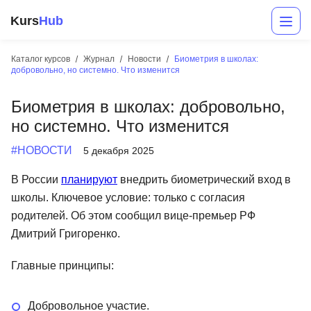
Kurs
Hub
Каталог курсов
Журнал
Новости
Биометрия в школах:
добровольно, но системно. Что изменится
Биометрия в школах: добровольно,
но системно. Что изменится
#НОВОСТИ
5 декабря 2025
В России
планируют
внедрить биометрический вход в
Разработка
школы. Ключевое условие: только с согласия
родителей. Об этом сообщил вице-премьер РФ
Маркетинг
Дмитрий Григоренко.
Дизайн
Главные принципы:
Аналитика
Менеджмент
Добровольное участие.