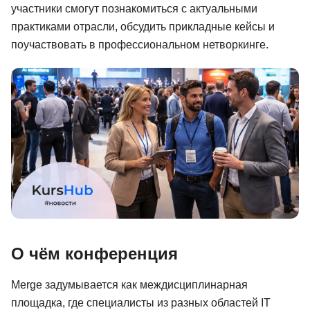
участники смогут познакомиться с актуальными
Иностранные языки
практиками отрасли, обсудить прикладные кейсы и
поучаствовать в профессиональном нетворкинге.
Soft Skills
ДПО
Детям
Акции и промокоды
Рейтинг онлайн-школ
О чём конференция
Merge задумывается как междисциплинарная
площадка, где специалисты из разных областей IT