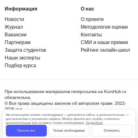
Информация
О нас
Новости
О проекте
Журнал
Методология оценки
Вакансии
Контакты
Партнерам
СМИ и наши премии
Защита студентов
Рейтинг онлайн-школ
Наши эксперты
Подбор курса
При использовании материалов гиперссылка на KursHub.ru
обязательна.
© Все права защищены законом об авторском праве. 2022-
2026 год.
Мы используем cookies: необходимые — для работы сайта, а дополнительные —
для аналитики и улучшения сервиса. Можно принять все cookies, отклонить
Пользовательское соглашение
дополнительные или оставить только необходимые.
Подробнее
Политика обработки персональных данных
Принять все
Только необходимые
Отклонить