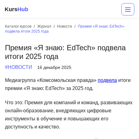
Kurs
Hub
Каталог курсов
Журнал
Новости
Премия «Я знаю: EdTech»
подвела итоги 2025 года
Премия «Я знаю: EdTech» подвела
итоги 2025 года
#НОВОСТИ
16 декабря 2025
Медиагруппа «Комсомольская правда»
подвела
итоги
Разработка
премии «Я знаю: EdTech» за 2025 год.
Маркетинг
Что это: Премия для компаний и команд, развивающих
Дизайн
онлайн-образование, внедряющих цифровые
инструменты в обучение и повышающих его
Аналитика
доступность и качество.
Менеджмент