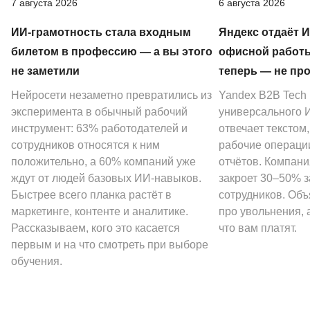
7 августа 2026
6 августа 2026
ИИ-грамотность стала входным
Яндекс отдаёт 
билетом в профессию — а вы этого
офисной работы
не заметили
теперь — не пр
Нейросети незаметно превратились из
Yandex B2B Tech
эксперимента в обычный рабочий
универсального И
инструмент: 63% работодателей и
отвечает текстом
сотрудников относятся к ним
рабочие операции
положительно, а 60% компаний уже
отчётов. Компани
ждут от людей базовых ИИ-навыков.
закроет 30–50% 
Быстрее всего планка растёт в
сотрудников. Объ
маркетинге, контенте и аналитике.
про увольнения, а
Рассказываем, кого это касается
что вам платят.
первым и на что смотреть при выборе
обучения.