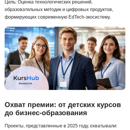
Цель: Оценка технологических решений,
Иностранные языки
образовательных методик и цифровых продуктов,
формирующих современную EdTech-экосистему.
Soft Skills
ДПО
Детям
Акции и промокоды
Рейтинг онлайн-школ
Охват премии: от детских курсов
до бизнес-образования
Проекты, представленные в 2025 году, охватывали: