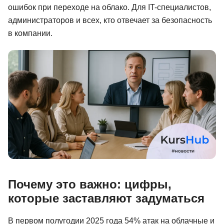
ошибок при переходе на облако. Для IT-специалистов,
Иностранные языки
администраторов и всех, кто отвечает за безопасность
Soft Skills
в компании.
ДПО
Детям
Акции и промокоды
Рейтинг онлайн-школ
Почему это важно: цифры,
которые заставляют задуматься
В первом полугодии 2025 года 54% атак на облачные и